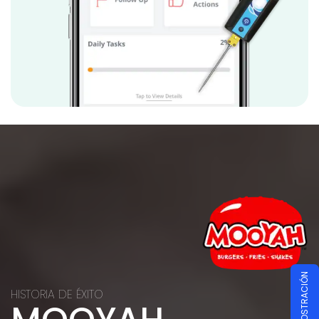
Cuando una empresa quiere crear un nuevo producto, el
mayor obstáculo es presentar una especificación. Tienen su
idea y visión, pero no pueden pintar el panorama completo.
Diseñar nuevos productos siempre tiene desafíos únicos, pero
hicimos un gran trabajo al asegurarnos de que el termómetro
con cremallera tuviera un diseño moderno y funcional.
Trabajamos incansablemente para asegurarnos de que
cada tabla se construyera sin problemas. Para que todos los
que usan este producto puedan tener una experiencia de
seguridad alimentaria sin problemas.
La
facilidad de uso es una gran prioridad para nosotros, por lo
que nos aseguramos de que el termómetro de cremallera esté
listo para funcionar nada más sacarlo de la caja sin
necesidad de ninguna calibración. El termómetro Zip ahorrará
a nuestros clientes un tiempo valioso al permitir que las
temperaturas se registren y guarden directamente en nuestra
aplicación de seguridad alimentaria ziphaccp en segundos.
Elimina por completo la necesidad de utilizar lápiz y papel
tradicionales. Nuestra tecnología de seguimiento de
temperatura de precisión mantiene a nuestros clientes y sus
marcas seguros en todo momento.
HISTORIA DE ÉXITO
Como empresa de software, hemos pasado al siguiente nivel.