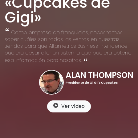
«Cupcakes de
Gigi»
Como empresa de franquicias, necesitamos
saber cuáles son todas las ventas en nuestras
tiendas para que Altametrics Business Intelligence
pudiera desarrollar un sistema que pudiera obtener
esa información para nosotros.
ALAN THOMPSON
Presidente de Gi Gi's Cupcakes
Ver vídeo