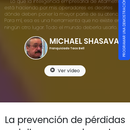
Lo que la inteligencia empresarial de Altametrics
PROGRAMAR UNA DEMOSTRACIÓN
está haciendo por mis operadores es decirles
dónde deben poner la mayor parte de su atención.
Para mí, esa es una herramienta que no existe en
ningún otro lugar. Todo el mundo debería usarlo.
MICHAEL SHASAVARI
Franquiciado Taco Bell
Ver vídeo
La prevención de pérdidas