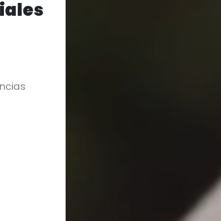
iales
ncias