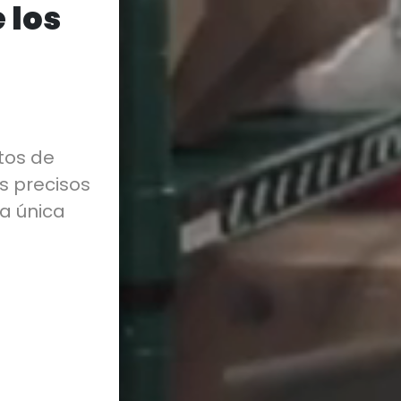
 los
stos de
s precisos
a única