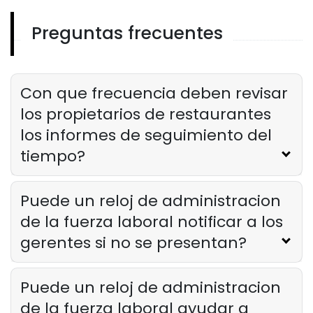
Derrick McMahon
Mar 14, 2025
Preguntas frecuentes
Aplicación De Gestión De La Fuerza Laboral
Por que todos los restaurantes de
servicio rapido necesitan una
aplicacion de gestion de la fuerza
Con que frecuencia deben revisar
laboral
los propietarios de restaurantes
Derrick McMahon
Mar 14, 2025
los informes de seguimiento del
tiempo?
Puede un reloj de administracion
de la fuerza laboral notificar a los
gerentes si no se presentan?
Puede un reloj de administracion
de la fuerza laboral ayudar a