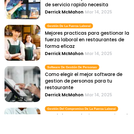
de servicio rapido necesita
Derrick McMahon
Mar 14, 2025
Gestión De La Fuerza Laboral
Mejores practicas para gestionar la
fuerza laboral en restaurantes de
forma eficaz
Derrick McMahon
Mar 14, 2025
Software De Gestión De Personas
Como elegir el mejor software de
gestion de personas para tu
restaurante
Derrick McMahon
Mar 14, 2025
Gestión Del Compromiso De La Fuerza Laboral
Uso de la tecnologia para mejorar la
gestion de la participacion de la
fuerza laboral en los restaurantes