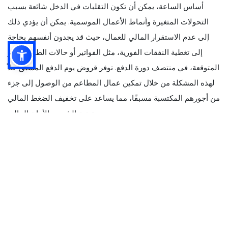
أساس الساعة، يمكن أن تكون التقلبات في الدخل شائعة بسبب
التحولات المتغيرة وأنماط الأعمال الموسمية. يمكن أن يؤدي ذلك
إلى عدم الاستقرار المالي للعمال، حيث قد يجدون أنفسهم بحاجة
إلى تغطية النفقات الفورية، مثل الفواتير أو حالات الطوارئ غير
المتوقعة، في منتصف دورة الدفع. توفر قروض يوم الدفع المسبق حلاً
لهذه المشكلة من خلال تمكين عمال المطاعم من الوصول إلى جزء
من أجورهم المكتسبة مسبقًا، مما يساعد على تخفيف الضغط المالي
وتعزيز الشعور بالأمان المالي.
ما يميز قروض يوم الدفع المسبق عن قروض يوم الدفع التقليدية هو
في المقام الأول الهيكل والنية وراء المنتج المالي. تعمل قروض يوم
الدفع التقليدية كنوع من الاقتراض قصير الأجل حيث يحصل الفرد
على قرض صغير مع توقع سداده، إلى جانب الفوائد والرسوم، بحلول
يوم الدفع التالي. تشتهر هذه القروض بأسعار الفائدة المرتفعة وقد
تعرضت لانتقادات بسبب محاصرة المقترضين في دورات الديون.