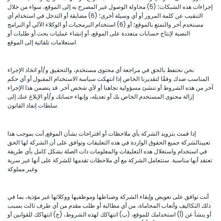
إجراءات هذه الشبكات؛ (5) محاولة الوصول غير المصرح به إلى الموقع، سواء من خلال
التنقيب عن كلمة المرور أو أي وسيلة أخرى؛ (6) مضايقة أو التدخل في استخدام أي
مستخدم آخر والتمتع بالموقع؛ أو (6) استخدام البرمجيات أو الوكلاء الآلي أو البرامج
النصية لإنتاج حسابات متعددة على الموقع، أو إنشاء عمليات بحث أو طلبات أو
استعلامات تلقائية إلى الموقع.
نحن نحتفظ بالحق في مراجعة أي محتوى مستخدم، والتحقيق و/أو اتخاذ الإجراء
المناسب ضدك وفقًا لتقديرنا الخاص إذا انتهكت سياسة الاستخدام المقبول أو أي حكم
آخر من هذه الشروط أو تنشئ مسؤولية تجاهنا أو لأي شخص آخر. قد يتضمن هذا الإجراء
إزالة محتوى المستخدم الخاص بك أو تعديله، وإنهاء حسابك و/أو الإبلاغ عنك إلى
سلطات إنفاذ القانون.
إذا قمت بتزويد الشركة بأي ملاحظات أو اقتراحات بشأن الموقع, أنت بموجب هذا
تعيينالشركة جميع الحقوق الواردة في هذه التعليقات وتوافق على أن الشركة لها الحق
في استخدام واستغلال هذه التعليقات والمعلومات ذات الصلة بشكل كامل بأي طريقة
تعتقد أنها مناسبة. ستتعامل الشركة مع أي ملاحظات تقدمها للشركة على أنها غير سرية
وغير مملوكة.
أنت توافق على تعويض وإبقاء الشركة وضباطها وموظفيها ووكلائها غير مؤذية، بما في
ذلك التكاليف وأتعاب المحاماة، من أي مطالبة أو طلب مقدم من أي طرف ثالث بسبب
أو ينشأ عن (أ) استخدامك للموقع، (ب) انتهاكك لهذه الشروط، (ج) انتهاكك للقوانين أو