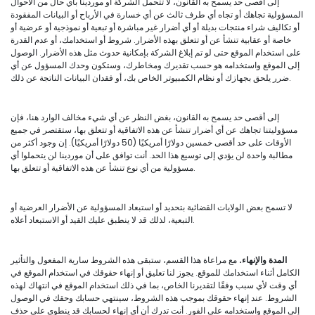
إلى أقصى حد يسمح به القانون، لا تتحمل الشركة أو موردينا بأي حال من الأحوال
المسؤولية تجاهك أو تجاه أي طرف ثالث عن أي خسارة في الأرباح أو البيانات المفقودة
أو تكاليف شراء منتجات بديلة أو أي أضرار غير مباشرة أو تبعية أو نموذجية أو عرضية أو
خاصة أو عقابية تنشأ عن أو تتعلق بهذه الأضرار. شروط أو استخدامك، أو عدم القدرة
على استخدام الموقع حتى لو تم إبلاغ الشركة بإمكانية حدوث مثل هذه الأضرار. الوصول
إلى الموقع واستخدامه هو حسب تقديرك ومخاطرك، وستكون وحدك المسؤول عن أي
ضرر يلحق بجهازك أو نظام الكمبيوتر الخاص بك، أو فقدان البيانات الناتجة عن ذلك.
إلى أقصى حد يسمح به القانون، بغض النظر عن أي شيء مخالف الوارد هنا، فإن
مسؤوليتنا تجاهك عن أي أضرار تنشأ عن هذه الاتفاقية أو تتعلق بها، ستقتصر في جميع
الأوقات على حد أقصى خمسين دولارًا أمريكيًا (50 دولارًا أمريكيًا). إن وجود أكثر من
مطالبة واحدة لن يؤدي إلى توسيع هذا الحد. أنت توافق على أن موردينا لن يتحملوا أي
مسؤولية من أي نوع تنشأ عن هذه الاتفاقية أو تتعلق بها.
لا تسمح بعض الولايات القضائية بتحديد أو استبعاد المسؤولية عن الأضرار العرضية أو
التبعية، لذلك قد لا ينطبق عليك القيد أو الاستبعاد أعلاه.
المدة والإنهاء.
مع مراعاة هذا القسم، ستبقى هذه الشروط سارية المفعول والتأثير
الكامل أثناء استخدامك للموقع. يجوز لنا تعليق أو إنهاء حقوقك في استخدام الموقع في
أي وقت لأي سبب وفقًا لتقديرنا الخاص، بما في ذلك استخدام الموقع في انتهاك لهذه
الشروط. عند إنهاء حقوقك بموجب هذه الشروط، سينتهي حسابك وحقك في الوصول
إلى الموقع واستخدامه على الفور. أنت تدرك أن أي إنهاء لحسابك قد ينطوي على حذف