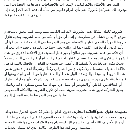
الشروط والأحكام والاتفاقيات والإشعارات والإفصاحات وغيرها من الاتصالات التي
توفرها لك الشركة إلكترونيًا تفي بأي التزام قانوني من شأنه أن هذه الاتصالات إرضاء إذا
كان في كتابة نسخة ورقية.
شروط كاملة.
تشكل هذه الشروط الاتفاقية الكاملة بينك وبيننا فيما يتعلق باستخدام
الموقع. لا يعمل فشلنا في ممارسة أو إنفاذ أي حق أو حكم من هذه الشروط بمثابة تنازل
عن هذا الحق أو الحكم. عناوين الأقسام في هذه الشروط هي للراحة فقط وليس لها أي
تأثير قانوني أو تعاقدي. كلمة «بما في ذلك» تعني «بما في ذلك دون حصر». إذا ثبت أن
أي حكم من هذه الشروط غير صالح أو غير قابل للتنفيذ، فإن الأحكام الأخرى من هذه
الشروط ستكون غير معطلة وسيتم اعتبار الحكم غير الصالح أو غير القابل للتنفيذ معدلاً
بحيث يكون صالحًا وقابلاً للتنفيذ إلى أقصى حد يسمح به القانون. علاقتك بالشركة هي
علاقة المقاول المستقل، ولا يكون أي من الطرفين وكيلًا أو شريكًا للآخر. لا يجوز تعيين
هذه الشروط وحقوقك والتزاماتك الواردة هنا أو التعاقد عليها من الباطن أو تفويضها أو
نقلها بطريقة أخرى من قبلك دون موافقة خطية مسبقة من الشركة، وأي محاولة التنازل
أو التعاقد من الباطن أو التفويض أو النقل في انتهاك لما سبق ستكون لاغية وباطلة.
يجوز للشركة تعيين هذه الشروط بحرية. يجب أن تكون الشروط والأحكام المنصوص
عليها في هذه الشروط ملزمة للمحال إليهم.
معلومات حقوق الطبع/العلامة التجارية.
حقوق الطبع والنشر ©. جميع الحقوق محفوظة.
جميع العلامات التجارية والشعارات وعلامات الخدمة المعروضة على الموقع هي ملك لنا
أو ملك لأطراف ثالثة أخرى. لا يُسمح لك باستخدام هذه العلامات دون موافقتنا الخطية
المسبقة أو موافقة هذا الطرف الثالث الذي قد يمتلك العلامات.