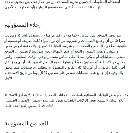
استخدام المعلومات لتحسين تجربة المستخدمين من خلال تخصيص محتوى صفحة
الويب الخاصة بنا بناءً على نوع متصفح الزوار و/أو المعلومات الأخرى.
إخلاء المسؤولية
يتم توفير الموقع على أساس «كما هو» و «كما هو متاح»، وتتنصل الشركة وموردينا
صراحةً من أي وجميع الضمانات والشروط من أي نوع، سواء كانت صريحة أو ضمنية أو
قانونية، بما في ذلك جميع الضمانات أو شروط القابلية للتسويق والملاءمة لغرض معين
أو عنوان أو هادئ التمتع أو الدقة أو عدم الانتهاك. نحن وموردينا لا نضمن أن الموقع
سيفي بمتطلباتك، أو سيكون متاحًا على أساس مستمر أو في الوقت المناسب أو آمن
أو خالٍ من الأخطاء، أو سيكون دقيقًا أو موثوقًا به وخاليًا من الفيروسات أو أي رمز ضار
آخر، كامل، قانوني، أو آمن. إذا كان القانون المعمول به يتطلب أي ضمانات فيما يتعلق
بالموقع، فإن جميع هذه الضمانات تقتصر على تسعين (90) يومًا من تاريخ الاستخدام
الأول.
لا تسمح بعض الولايات القضائية باستبعاد الضمانات الضمنية، لذلك قد لا ينطبق الاستثناء
أعلاه عليك. لا تسمح بعض الولايات القضائية بقيود على مدة استمرار الضمان الضمني،
لذلك قد لا ينطبق القيد أعلاه عليك.
الحد من المسؤولية