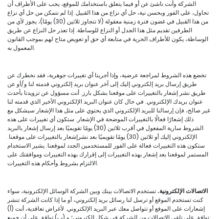
الشركة وأنت ناشئ عن أو فيما يتعلق باستخدامك للموقع، يجب على الأطراف أن
تحاول، على الفور وبحسن نية، حل أي نزاع من هذا القبيل. إذا لم نتمكن من حل أي نزاع
من هذا القبيل في غضون فترة زمنية معقولة (لا تتجاوز ثلاثين (30) يومًا)، يجوز لأي من
الطرفين تقديم مثل هذا الجدل أو النزاع للوساطة. إذا تعذر حل النزاع عن طريق
الوساطة، يكون للأطراف الحرية في متابعة أي حق أو تعويض متاح لهم بموجب القانون
المعمول به.
تخضع هذه الشروط لمراجعة عرضية، وإذا أجرينا أي تغييرات جوهرية، فقد نخطرك عن
طريق إرسال بريد إلكتروني إليك إلى آخر عنوان بريد إلكتروني قدمته لنا و/أو عن
طريق نشر إشعار بالتغييرات على موقعنا بشكل بارز. أنت مسؤول عن تزويدنا بأحدث
عنوان بريدك الإلكتروني. في حال كان عنوان البريد الإلكتروني الأخير الذي قدمته لنا
غير صالح، فإن إرسالنا للبريد الإلكتروني الذي يحتوي على مثل هذا الإشعار سيشكل مع
ذلك إشعارًا فعالًا بالتغييرات الموضحة في الإشعار. ستكون أي تغييرات على هذه
الشروط سارية المفعول في أقرب ثلاثين (30) يومًا تقويميًا بعد إرسال إشعار بالبريد
الإلكتروني إليك أو ثلاثين (30) يومًا تقويميًا بعد نشرإشعار بالتغييرات على موقعنا.
ستكون هذه التغييرات فعالة على الفور للمستخدمين الجدد لموقعنا. يشير الاستخدام
المستمر لموقعنا بعد إشعار بهذه التغييرات إلى إقرارك بهذه التغييرات وموافقتك على
الالتزام بشروط وأحكام هذه التغييرات.
الاتصالات الإلكترونية.
تستخدم الاتصالات بينك وبين الشركة الوسائل الإلكترونية، سواء
كنت تستخدم الموقع أو ترسل لنا رسائل بريد إلكتروني، أو ما إذا كانت الشركة تنشر
إشعارات على الموقع أو تتواصل معك عبر البريد الإلكتروني. لأغراض تعاقدية، أنت (أ)
توافق على تلقي الاتصالات من الشركة في شكل إلكتروني؛ و (ب) توافق على أن جميع