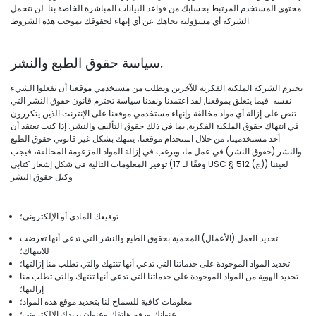
محتوى المستخدم المرتبط بحسابك من قواعد البيانات المباشرة الخاصة بنا. لن تتحمل
الشركة أي مسؤولية تجاهك عن أي إنهاء لحقوقك بموجب هذه الشروط.
سياسة حقوق الطبع والنشر.
تحترم الشركة الملكية الفكرية للآخرين وتطلب من مستخدمي موقعنا أن يفعلوا الشيء
نفسه. فيما يتعلق بموقعنا, لقد اعتمدنا ونفذنا سياسة تحترم قانون حقوق النشر التي
تنص على إزالة أي مواد مخالفة وإنهاء مستخدمي موقعنا على الإنترنت الذين يتكررون
في انتهاك حقوق الملكية الفكرية, بما في ذلك حقوق التأليف والنشر. إذا كنت تعتقد أن
أحد مستخدمينا، من خلال استخدام موقعنا، ينتهك بشكل غير قانوني حقوق الطبع
والنشر (حقوق النشر) في عمل ما، ويرغب في إزالة المواد المزعومة المخالفة، فيجب
توفير المعلومات التالية في شكل إشعار كتابي (وفقًا لـ 17 USC § 512 (ج)) لعيننا
وكيل حقوق النشر
توقيعك المادي أو الإلكتروني؛
تحديد العمل (الأعمال) المحمية بحقوق الطبع والنشر التي تدعي أنها تعرضت
للانتهاك؛
تحديد المواد الموجودة على خدماتنا التي تدعي أنها تنتهك والتي تطلب منا إزالتها؛
تحديد الهوية من المواد الموجودة على خدماتنا التي تدعي أنها تنتهك والتي تطلب منا
إزالتها؛
معلومات كافية للسماح لنا بتحديد موقع هذه المواد؛
عنوانك ورقم هاتفك وعنوان بريدك الإلكتروني؛