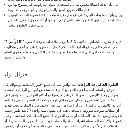
بيان بأن لديك اعتقادًا بحسن نية بأن استخدام المواد المرفوضة غير مصرح بها من
قبل مالك حقوق الطبع والنشر أو وكيلها أو بموجب القانون؛
وبيان بأن المعلومات الواردة في الإخطار دقيقة، وتحت طائلة عقوبة الحنث باليمين،
بأنك إما مالك حقوق الطبع والنشر التي يُزعم انتهاكها أو أنك مخول للعمل نيابة عن
مالك حقوق الطبع والنشر.
يرجى ملاحظة أنه وفقًا للفقرة 512 (و) من 17 U.S.C.، فإن أي تحريف للحقائق المادية
في إشعار كتابي يخضع الطرف المشتكي تلقائيًا للمسؤولية عن أي أضرار وتكاليف
وأتعاب المحامي التي نتكبدها فيما يتعلق بالإخطار الكتابي والادعاء بحقوق الطبع
والنشر. التعدي.
جنرال لواء
القانون الحاكم; حل النزاعات
أنت توافق على أن جميع الأمور المتعلقة بوصولك إلى
الموقع أو استخدامه, بما في ذلك جميع النزاعات, ستخضع لقوانين الولايات المتحدة
وقوانين ولاية كاليفورنيا بغض النظر عن تعارضها مع أحكام القوانين. أنت توافق على
الاختصاص الشخصي والمكان في محاكم الولاية والمحاكم الفيدرالية في مقاطعة
أورانج, كاليفورنيا, والتنازل عن أي اعتراض على هذا الاختصاص أو المكان. يجب تقديم
أي مطالبة بموجب شروط الاستخدام هذه في غضون سنة واحدة (1) بعد ظهور سبب
الدعوى، أو منع مثل هذه المطالبة أو سبب الدعوى. لا تخضع المطالبات المقدمة بموجب
الشروط والأحكام المنفصلة لشراء السلع والخدمات لهذا القيد. لا يجوز طلب استرداد أو
استلامه عن الأضرار بخلاف النفقات من الجيب. في حالة وجود أي خلاف أو نزاع بين