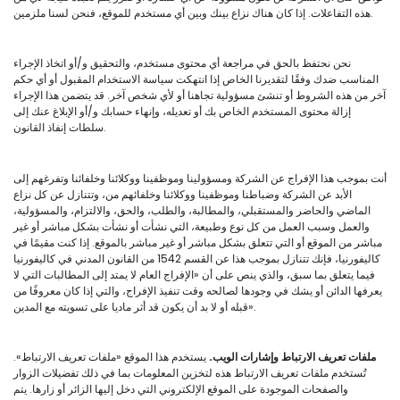
هذه التفاعلات. إذا كان هناك نزاع بينك وبين أي مستخدم للموقع، فنحن لسنا ملزمين.
نحن نحتفظ بالحق في مراجعة أي محتوى مستخدم، والتحقيق و/أو اتخاذ الإجراء
المناسب ضدك وفقًا لتقديرنا الخاص إذا انتهكت سياسة الاستخدام المقبول أو أي حكم
آخر من هذه الشروط أو تنشئ مسؤولية تجاهنا أو لأي شخص آخر. قد يتضمن هذا الإجراء
إزالة محتوى المستخدم الخاص بك أو تعديله، وإنهاء حسابك و/أو الإبلاغ عنك إلى
سلطات إنفاذ القانون.
أنت بموجب هذا الإفراج عن الشركة ومسؤولينا وموظفينا ووكلائنا وخلفائنا وتفرغهم إلى
الأبد عن الشركة وضباطنا وموظفينا ووكلائنا وخلفائهم من، وتتنازل عن كل نزاع
الماضي والحاضر والمستقبلي، والمطالبة، والطلب، والحق، والالتزام، والمسؤولية،
والعمل وسبب العمل من كل نوع وطبيعة، التي نشأت أو نشأت بشكل مباشر أو غير
مباشر من الموقع أو التي تتعلق بشكل مباشر أو غير مباشر بالموقع. إذا كنت مقيمًا في
كاليفورنيا، فإنك تتنازل بموجب هذا عن القسم 1542 من القانون المدني في كاليفورنيا
فيما يتعلق بما سبق، والذي ينص على أن «الإفراج العام لا يمتد إلى المطالبات التي لا
يعرفها الدائن أو يشك في وجودها لصالحه وقت تنفيذ الإفراج، والتي إذا كان معروفًا من
قبله أو لا بد أن يكون قد أثر ماديا على تسويته مع المدين».
ملفات تعريف الارتباط وإشارات الويب.
يستخدم هذا الموقع «ملفات تعريف الارتباط».
تُستخدم ملفات تعريف الارتباط هذه لتخزين المعلومات بما في ذلك تفضيلات الزوار
والصفحات الموجودة على الموقع الإلكتروني التي دخل إليها الزائر أو زارها. يتم