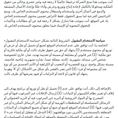
أنت بموجب هذا تمنح الشركة ترخيصًا عالميًا لا رجعة فيه وغير حصري وخالي من حقوق
الملكية ومدفوعًا بالكامل لإعادة إنتاج وتوزيع وعرض وأداء علنًا وإعداد الأعمال المشتقة
والدمج في أعمال أخرى واستخدام واستغلال محتوى المستخدم الخاص بك، ومنح
التراخيص الفرعية لما سبق الحقوق، فقط لأغراض تضمين محتوى المستخدم الخاص
بك في الموقع. أنت بموجب هذا تتنازل بشكل لا رجعة فيه عن أي مطالبات وتأكيدات
للحقوق المعنوية أو الإسناد فيما يتعلق بمحتوى المستخدم الخاص بك.
سياسة الاستخدام المقبول.
الشروط التالية تشكل «سياسة الاستخدام المقبول»
الخاصة بنا. أنت توافق على عدم استخدام الموقع لجمع أو تحميل أو نقل أو عرض أو
توزيع أي محتوى مستخدم (1) ينتهك أي حق من حقوق طرف ثالث أو أي ملكية فكرية أو
حق ملكية؛ (2) غير قانوني أو مضايقة أو مسيئة أو تعذيبية تهديد، ضار، غازي لخصوصية
شخص آخر، مبتذلة، تشهيرية، كاذبة، مضللة عمدا، تجارة تشهيرية، إباحية، فاحشة،
مسيئة بشكل واضح، تروج للعنصرية أو التعصب أو الكراهية أو الأذى الجسدي من أي نوع
ضد أي مجموعة أو فرد؛ (3) التي تضر بالقصر بأي شكل من الأشكال؛ أو '4' وهو ما
ينتهك أي قانون أو لائحة أو التزامات أو قيود يفرضها أي طرف ثالث.
بالإضافة إلى ذلك، أنت توافق على عدم (1) تحميل أو نقل أو توزيع أي برنامج يهدف إلى
إتلاف أو تغيير نظام الكمبيوتر أو البيانات؛ (2) إرسال الإعلانات غير المرغوب فيها أو غير
المصرح بها أو المواد الترويجية أو البريد غير المرغوب فيه أو البريد العشوائي أو
الرسائل المتسلسلة أو المخططات الهرمية أو أي شكل آخر الرسائل المكررة أو غير
المرغوب فيها؛ (3) استخدام الموقع لجمع أو جمع أو جمع أو تجميع المعلومات أو البيانات
المتعلقة بالمستخدمين الآخرين دون موافقتهم؛ (4) التدخل أو تعطيل أو إنشاء عبء لا
مبرر له على الخوادم أو الشبكات المتصلة بالموقع، أو انتهاك اللوائح أو السياسات أو