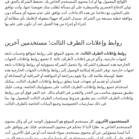
اللوائح المعمول بها أو (د) محتوى المستخدم الخاص بك. تحتفظ الشركة بالحق في
تولي الدفاع الحصري والسيطرة على أي مسألة يُطلب منك تعويضنا عنها، وأنت توافق
على التعاون مع دفاعنا عن هذه الادعاءات. أنت توافق على عدم تسوية أي مسألة دون
موافقة خطية مسبقة من الشركة. ستبذل الشركة جهودًا معقولة لإعلامك بأي مطالبة أو
إجراء أو إجراء من هذا القبيل عند أن تكون على علم بها.
روابط وإعلانات الطرف الثالث؛ مستخدمين آخرين
روابط وإعلانات الطرف الثالث.
قد يحتوي الموقع على روابط لمواقع وخدمات تابعة
لجهات خارجية، و/أو عرض إعلانات لأطراف ثالثة. لا تخضع روابط وإعلانات الجهات
الخارجية هذه لسيطرة الشركة، ولا تتحمل الشركة مسؤولية أي روابط وإعلانات تابعة
لجهات خارجية. توفر الشركة إمكانية الوصول إلى روابط وإعلانات الجهات الخارجية هذه
فقط كوسيلة ملائمة لك، ولا تقوم بمراجعة أو الموافقة أو المراقبة أو المصادقة أو
الضمان أو تقديم أي تعهدات فيما يتعلق بروابط وإعلانات الطرف الثالث. يمكنك
استخدام جميع روابط وإعلانات الطرف الثالث على مسؤوليتك الخاصة، ويجب عليك
تطبيق مستوى مناسب من الحذر والتقدير في القيام بذلك. عند النقر فوق أي من روابط
وإعلانات الطرف الثالث، يتم تطبيق شروط وسياسات الطرف الثالث المعمول بها، بما
في ذلك ممارسات الخصوصية وجمع البيانات الخاصة بالطرف الثالث.
المستخدمون الآخرون.
كل مستخدم للموقع هو المسؤول الوحيد عن أي وكل محتوى
المستخدم الخاص به. نظرًا لأننا لا نتحكم في محتوى المستخدم، فإنك تقر وتوافق على
أننا لسنا مسؤولين عن أي محتوى مستخدم، سواء قدمته أنت أو من قبل الآخرين. أنت
توافق على أن الشركة لن تكون مسؤولة عن أي خسارة أو ضرر يتم تكبده نتيجة لأي من