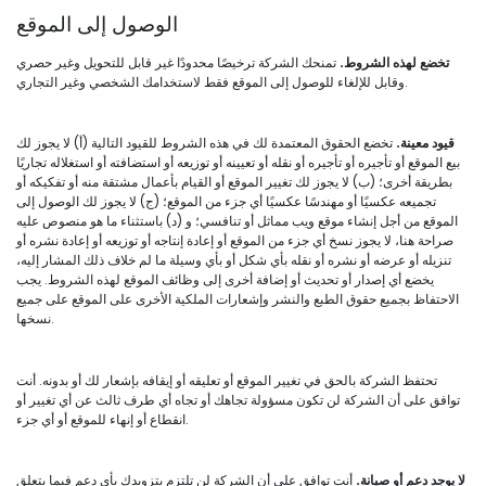
الوصول إلى الموقع
تخضع لهذه الشروط.
تمنحك الشركة ترخيصًا محدودًا غير قابل للتحويل وغير حصري
وقابل للإلغاء للوصول إلى الموقع فقط لاستخدامك الشخصي وغير التجاري.
قيود معينة.
تخضع الحقوق المعتمدة لك في هذه الشروط للقيود التالية (أ) لا يجوز لك
بيع الموقع أو تأجيره أو تأجيره أو نقله أو تعيينه أو توزيعه أو استضافته أو استغلاله تجاريًا
بطريقة أخرى؛ (ب) لا يجوز لك تغيير الموقع أو القيام بأعمال مشتقة منه أو تفكيكه أو
تجميعه عكسيًا أو مهندسًا عكسيًا أي جزء من الموقع؛ (ج) لا يجوز لك الوصول إلى
الموقع من أجل إنشاء موقع ويب مماثل أو تنافسي؛ و (د) باستثناء ما هو منصوص عليه
صراحة هنا، لا يجوز نسخ أي جزء من الموقع أو إعادة إنتاجه أو توزيعه أو إعادة نشره أو
تنزيله أو عرضه أو نشره أو نقله بأي شكل أو بأي وسيلة ما لم خلاف ذلك المشار إليه،
يخضع أي إصدار أو تحديث أو إضافة أخرى إلى وظائف الموقع لهذه الشروط. يجب
الاحتفاظ بجميع حقوق الطبع والنشر وإشعارات الملكية الأخرى على الموقع على جميع
نسخها.
تحتفظ الشركة بالحق في تغيير الموقع أو تعليقه أو إيقافه بإشعار لك أو بدونه. أنت
توافق على أن الشركة لن تكون مسؤولة تجاهك أو تجاه أي طرف ثالث عن أي تغيير أو
انقطاع أو إنهاء للموقع أو أي جزء.
لا يوجد دعم أو صيانة.
أنت توافق على أن الشركة لن تلتزم بتزويدك بأي دعم فيما يتعلق