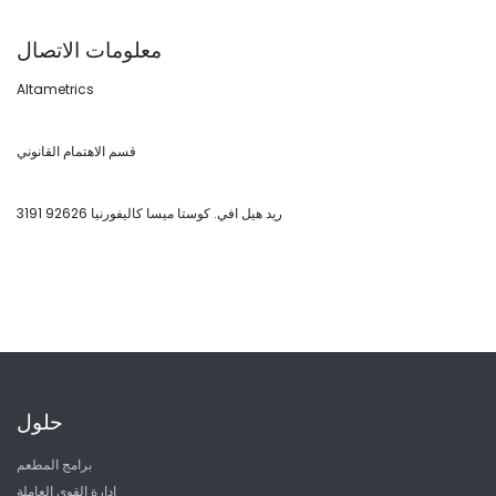
معلومات الاتصال
Altametrics
قسم الاهتمام القانوني
3191 ريد هيل افي. كوستا ميسا كاليفورنيا 92626
حلول
برامج المطعم
إدارة القوى العاملة