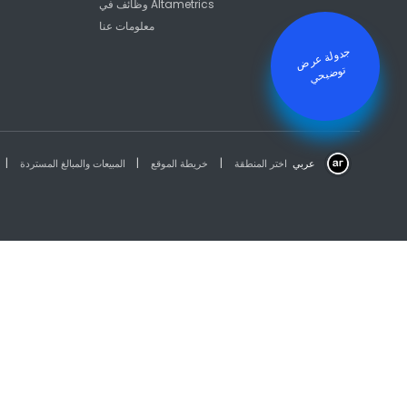
وظائف في Altametrics
معلومات عنا
جدولة عرض
توض
يح
ي
|
|
|
عربي
اختر المنطقة
خريطة الموقع
المبيعات والمبالغ المستردة