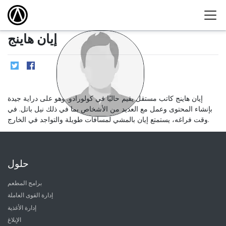
إيان هاينج
إيان هاينج كاتب مستقل يقيم حاليًا في كولورادو. وهو على دراية جيدة
بإنشاء المحتوى وعمل مع العديد من الأشخاص بما في ذلك نيل باتل. في
وقت فراغه، يستمتع إيان بالمشي لمسافات طويلة والتواجد في الخارج.
حلول
برامج المطعم
إدارة القوى العاملة
إدارة الأغذية
الإبلاغ