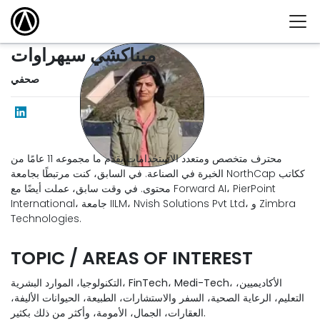
ميناكشي سيهراوات
صحفي
محترف متخصص ومتعدد الاستخدامات يقدم ما مجموعه 11 عامًا من
الخبرة في الصناعة. في السابق، كنت مرتبطًا بجامعة NorthCap ككاتب
محتوى. في وقت سابق، عملت أيضًا مع Forward AI، PierPoint
International، جامعة IILM، Nvish Solutions Pvt Ltd، و Zimbra
Technologies.
TOPIC / AREAS OF INTEREST
التكنولوجيا، الموارد البشرية، FinTech، Medi-Tech، الأكاديميين،
التعليم، الرعاية الصحية، السفر والاستشارات، الطبيعة، الحيوانات الأليفة،
العقارات، الجمال، الأمومة، وأكثر من ذلك بكثير.