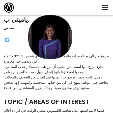
ياميني ب.
صحفي
تتمتع Yamini بدروع من الورود الحمراء، والرقص كما لا يراقبها أي شخص
آخر، وتذهب في مغامرة.
مجرد مزاح! إنها ليست من محبي أي من هذه باستثناء رحلات المغامرة.
يصفها أصدقاؤها بأنها إنسان سهل، محب للمرح، ومغامر.
ياميني كاتبة ومحررة ظهرت أعمالها في العديد من الصحف والمجلات.
تحافظ على موقف مبهج في كل من حياتها الشخصية والمهنية. إنها شخص
مجتهد يوفر محتوى مفيدًا وجذابًا يحول المشاهدين إلى عملاء.
TOPIC / AREAS OF INTEREST
عندما لا يتم لصقها على شاشة الكمبيوتر، تقضي الوقت في قراءة أفلام