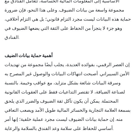
الأساسية إلى المعلومات المالية الحساسة، تتعامل الفنادق مع
مجموعة واسعة من بيانات الضيوف. وعلى هذا النحو، فإن ضرورة
حماية هذه البيانات ليست مجرد التزام قانوني؛ بل هي التزام أخلاقي،
وهو جزء لا يتجزأ من الحفاظ على الثقة التي يضعها الضيوف في
الفنادق.
أهمية حماية بيانات الضيف
إن العصر الرقمي، بفوائده العديدة، يجلب أيضًا مجموعة من تهديدات
الأمن السيبراني. أصبحت انتهاكات البيانات والوصول غير المصرح به
وسرقة البيانات شائعة بشكل متزايد، مع عواقب وخيمة. بالنسبة
لصناعة الضيافة، لا تقتصر التداعيات فقط على العقوبات القانونية
المحتملة. يمكن أن يكون تآكل ثقة الضيوف والضرر الذي يلحق
بسمعة العلامة التجارية والخسائر المالية طويل الأمد ويصعب التعافي
منه. إن حماية بيانات الضيوف ليست مجرد عملية خلفية؛ إنها أمر
أساسي للحفاظ على سلامة وعد الفندق بالسلامة والرعاية.