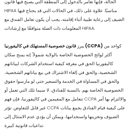
الحالة، فإنها تغامر بالدخول إلى المنطقة التي يصبح فيها قانون
HIPAA مناسبًا. علاوة على ذلك، في الحالات التي قد يحتاج فيها
الضيف إلى رعاية طبية أثناء إقامته، يجب أن يكون تعامل الفندق مع
المعلومات ذات الصلة متوافقًا مع إرشادات HIPAA.
كواحد من
قانون خصوصية المستهلك في كاليفورنيا (CCPA)
يبرز
أكثر لوائح الخصوصية الخاصة بالولاية شمولاً. إنه يمنح سكان
كاليفورنيا الحق في معرفة كيفية استخدام الشركات لبياناتهم
الشخصية، والحق في إلغاء الاشتراك في بيع بياناتهم الشخصية،
والحق في المساواة في الخدمة والتسعير حتى لو مارسوا حقوق
الخصوصية الخاصة بهم. بالنسبة للفنادق، لا سيما تلك التي تعمل أو
تتعامل مع المقيمين في كاليفورنيا، فإن فهم CCPA والالتزام بها أمر
غير قابل للتفاوض. تؤثر CCPA على كيفية قيام الفنادق بجمع بيانات
الضيوف وتخزينها واستخدامها، ويمكن أن يؤدي عدم الامتثال إلى
تداعيات قانونية كبيرة.