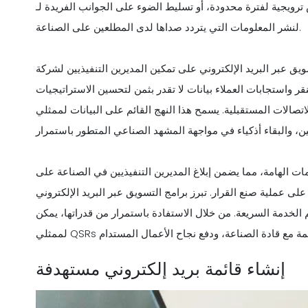
ة لفترة محدودة، أو تسليط الضوء على الجوانب الفريدة لـ QSR الخاص بك، فإن حملات البريد الإلكتروني تعمل كقناة
لنشر المعلومات التي يتردد صداها لدى المطلعين على الصناعة.
عبر البريد الإلكتروني على تمكين المديرين التنفيذيين لشركة QSR من
نقر واستجابات العملاء بيانات لا تقدر بثمن لتحسين الاستراتيجيات
ت المستقبلية. يسمح هذا النهج القائم على البيانات لممثلي QSRs بالتكيف بسرعة مع اتجاهات السوق وتفضيلات
ات الهامة، مما يضمن إبلاغ المديرين التنفيذيين في الصناعة على
لى عملية صنع القرار. تبرز برامج التسويق عبر البريد الإلكتروني
لخدمة السريعة. من خلال الاستفادة باستمرار من قدراتها، يمكن
إنشاء قائمة بريد إلكتروني مستهدفة