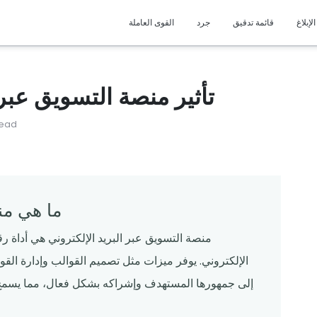
ز
مقاطع فيديو العملاء
ألقِ نظرة على بعض العملاء البارزين الذين نحن
اكتشف المحتوى الساخن غير المطبوع! ا
الإبلاغ
قائمة تدقيق
جرد
القوى العاملة
محظوظون للتعاون معهم.
الاتجاهات والتحديات والحلول.
أسئلة مكررة
المطاعم
إجابات على أسئلتك الملحة ، اكتشف ما تحتاج إلى
أساسيات أساسية لإدارة 
معرفته هنا!
تأثير منصة التسويق عبر 
يدعم
ا
read
احصل على المساعدة التي تحتاجها ، فريق الدعم لدينا
عزز سرعة وكفاءة عمليات مطعمك باستخدا
هنا من أجلك.
القابلة للتنزيل.
ما هي من
منصة التسويق عبر البريد الإلكتروني هي أداة رق
الإلكتروني. يوفر ميزات مثل تصميم القوالب وإدارة الق
إلى جمهورها المستهدف وإشراكه بشكل فعال، مما يسمح ب