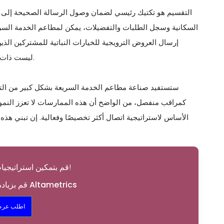
التقسيم هو تكتيك رئيسي لضمان وصول الرسالة الصحيحة إلى ال
السكانية وسجل الطلبات والتفضيلات، يمكن لمطاعم الخدمة السر
إرسال العروض الترويجية للخيارات النباتية للمشتركين الذ
ليست ذات صلة فحسب، بل تتوافق أيضًا مع الاهتمامات المحددة للمستلمين.
ستستفيد صناعة مطاعم الخدمة السريعة بشكل كبير من التنف
كمراقب منفصل، من الواضح أن هذه الممارسات لا تعزز النمو ا
الأساس لاستراتيجية اتصال أكثر تخصيصًا وفعالية. إن تبني هذ
قم بتمكين استراتيجيات التسويق الخاصة بك!
قم بزيادة التسويق الخاص بك مع Altametrics
اطلب عرض