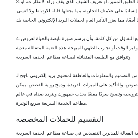
3. تضمين عناصر سرد القصص للمشاركة والرنين. يمكنك سرد رحلة الطبق المميز، أو تعريف الشيف الذي يقف وراء الابتكارات، أو
نيًا على علامتك التجارية، مما يجعلها قابلة للارتباط ولا تُنسى.
4. يجب أن ينبع التفاؤل من كل كلمة، وأن يرسم صورة نابضة بالحياة لعروض QSR الخاصة بك وروحها. أكد على الراحة والمتعة التي
وفير الوقت أو تجارب الطهي المبهجة. هذه النغمة المتفائلة معدية
وتتوافق مع الطبيعة المتفائلة لصناعة مطاعم الخدمة السريعة.
يم والمعلومات والعاطفة لمحتوى بريد إلكتروني ناجح لـ QSRs. من خلال التركيز على
لنصوص، والتأكيد على الميزات الفريدة، ودمج رواية القصص، يمكن
لترويجية وتصبح سردًا مقنعًا يجذب جمهورك ويتردد صداه في عالم
مطاعم الخدمة السريعة سريع الوتيرة.
التقسيم للحملات المخصصة
لة للمديرين التنفيذيين في صناعة مطاعم الخدمة السريعة (QSR) الذين