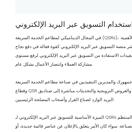
ستخدام التسويق عبر البريد الإلكتروني
في المجال الديناميكي لمطاعم الخدمة السريعة (QSRs)، حيث المنافسة شرسة، يعد النهج الاستراتيجي للتسويق أمرًا بالغ الأهمية.
 التسويق عبر البريد الإلكتروني كقوة فعالة في دفع نجاح QSR. يتناول
الاستفادة من التسويق عبر البريد الإلكتروني لرفع مستوى QSR الخاص بك، وتقديم رؤى قابلة للتنفيذ لتعزيز
مشاركة العملاء وانتصار الأعمال بشكل عام.
 جمهورك والمديرين التنفيذيين في صناعة مطاعم الخدمة السريعة
وقطاع QSR الأوسع. تكمن فعاليتها في قدرتها على توصيل الرسائل المستهدفة والعروض الترويجية والتحديثات مباشرة إلى صناديق
البريد الوارد لصناع القرار وأصحاب المصلحة الرئيسيين.
الميزة الأساسية للتسويق عبر البريد الإلكتروني لـ QSRs هي كفاءته التي لا مثيل لها في تعزيز مشاركة العملاء. التواصل المنتظم
اعة. سواء كان الأمر يتعلق بالإعلان عن عناصر قائمة جديدة، أو