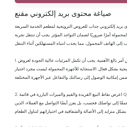
صياغة محتوى بريد إلكتروني مقنع
إلكتروني جذاب للعروض الترويجية لمطعم الخدمة السريعة (QSR) مهمة مهمة في المشهد الرقمي. يعد
لمحمولة أمرًا ضروريًا لضمان التواجد المؤثر. يجب أن تنتقل تجربة
1. إن تحقيق التوازن الصحيح بين الصور والنصوص أمر بالغ الأهمية. يجب أن تكمل المرئيات عالية الجودة لعروض QSR اللذيذة النص
ويجية بشكل فعال. الاستجابة للأجهزة المحمولة ليست مجرد اختيار
2. اعرض نقاط البيع الفريدة والقيم والميزات البارزة في قائمة QSR. ميّز علامتك التجارية من خلال تسليط الضوء على المكونات
عمقًا إلى تواصلك فحسب، بل يعزز أيضًا التواصل مع العملاء، الذين