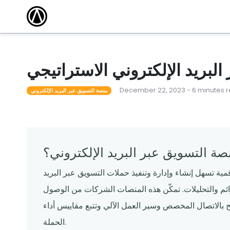
مقالات
أكاديمية التدريب
كتشف أحدث
وسّع نطاق معرفتك واكتسب الشهادة من خلال
الاستفادة من دوراتنا التدريبية المجانية عبر الإنترنت.
 101
أحداث محلية
مطعم ناجح
قاد المدرب دورات لمساعدة المشغلين على تعلم كل
شيء من القدرات الأساسية إلى الميزات المتقدمة.
البريد الإلكتروني الاستراتيجي
لقوالب
ندوات عبر الإنترنت
December 22, 2023 - 6 minutes 
منصة التسويق عبر البريد الإلكتروني
م قوالبنا
تساعدك البرامج التعليمية المجانية عبر الإنترنت التي
يقودها الخبراء على المضي قدمًا والبقاء على اطلاع.
صة التسويق عبر البريد الإلكتروني؟
مية تسهل إنشاء وإدارة وتنفيذ حملات التسويق عبر البريد
وائم والتحليلات. تمكّن هذه المنصات الشركات من الوصول
الاتصال المخصص وسير العمل الآلي وتتبع مقاييس أداء
الحملة.