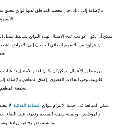
بالإضافة إلى ذلك، فإن معظم المناطق لديها لوائح تتعلق ب
الأسطح والتخلص السليم من النفايات والتأكد من خلو المنشأة من الآفات.
يمكن أن تكون عواقب عدم الامتثال لهذه اللوائح شديدة. يتمثل ال
أن يتراوح من التسمم الغذائي الخفيف إلى الأمراض الشديدة، 
فحسب، بل يمكن أن يؤدي أيضًا إلى أزمة صحية عامة واسعة النطاق.
من منظور الأعمال، يمكن أن يكون لعدم الامتثال تداعيات
قانونية، وفي الحالات القصوى، إغلاق المطعم. بالإضافة إلى
بسمعة المطعم بش
يمكن المبالغة في أهمية الالتزام بلوائح
النظافة الغذائية
. لا يتع
والموظفين، وحماية سمعة المطعم وقدرته على البقاء. يعد الت
مؤسسة تقدر رفاهية روادها وتسعى إلى النجاح على المدى الطويل في صناعة المطاعم التنافسية.