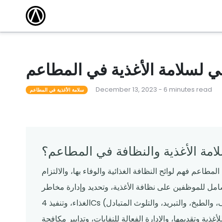
مقالات
أكاديمية التدريب
كتشف أحدث
وسّع نطاق معرفتك واكتسب الشهادة من خلال
الاستفادة من دوراتنا التدريبية المجانية عبر الإنترنت.
 101
أحداث محلية
مطعم ناجح
قاد المدرب دورات لمساعدة المشغلين على تعلم كل
شيء من القدرات الأساسية إلى الميزات المتقدمة.
 لسلامة الأغذية في المطاعم
لقوالب
ندوات عبر الإنترنت
December 13, 2023 - 6 minutes read
م قوالبنا
تساعدك البرامج التعليمية المجانية عبر الإنترنت التي
سلامة الأغذية في المطاعم
يقودها الخبراء على المضي قدمًا والبقاء على اطلاع.
لامة الأغذية والنظافة في المطاعم؟
مطاعم فهم لوائح النظافة الغذائية والوفاء بها، والالتزام
شامل للموظفين على نظافة الأغذية، وتحديد وإدارة مخاطر
الغذاء، وتنفيذ 4Cs (التنظيف، والطبخ، والتبريد، والتلوث المتبادل)، والحفاظ على النظافة الشخصية، وإدارة المواد
ذية وتقديمها، والإدارة الفعالة للنفايات، وتدابير مكافحة