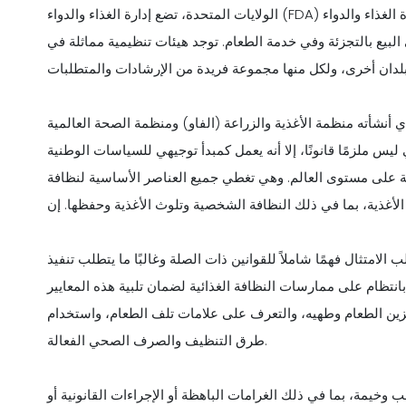
الولايات المتحدة، تضع إدارة الغذاء والدواء (FDA) قانون الغذاء، وهو نموذج يمثل أفضل نصيحة لإدارة الغذاء والدواء (FDA) لنظام
البيع بالتجزئة وفي خدمة الطعام. توجد هيئات تنظيمية مماثلة في
أته منظمة الأغذية والزراعة (الفاو) ومنظمة الصحة العالمية (WHO)، نقطة
ليس ملزمًا قانونًا، إلا أنه يعمل كمبدأ توجيهي للسياسات الوطنية
ئية على مستوى العالم. وهي تغطي جميع العناصر الأساسية لنظافة
الأغذية، بما في ذلك النظافة الشخصية وتلوث الأغذية وحفظها. إن
الامتثال فهمًا شاملاً للقوانين ذات الصلة وغالبًا ما يتطلب تنفيذ
ظام على ممارسات النظافة الغذائية لضمان تلبية هذه المعايير
زين الطعام وطهيه، والتعرف على علامات تلف الطعام، واستخدام
طرق التنظيف والصرف الصحي الفعالة.
 وخيمة، بما في ذلك الغرامات الباهظة أو الإجراءات القانونية أو