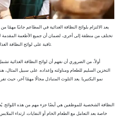
يعد الالتزام بلوائح النظافة الغذائية في المطاعم جانبًا مهمًا
تختلف من منطقة إلى أخرى، لضمان أن جميع الأطعمة المقدمة لل
ثاقبة على لوائح النظافة الغذائية الرئيسية المطبقة على المطاعم ويناقش عواقب عدم الامتثال.
أولاً، من الضروري أن نفهم أن لوائح النظافة الغذائية 
التخزين السليم للطعام ومناولته وإعداده. على سبيل المثال، هن
نمو البكتيريا. يعد التلوث المتبادل مجالًا مهمًا آخر، حيث تف
النظافة الشخصية للموظفين هي أيضًا جزء مهم من هذه اللوائح. ي
خاصة بعد التعامل مع الطعام الخام أو النفايات. ارتداء الملا