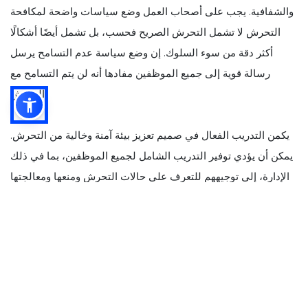
والشفافية. يجب على أصحاب العمل وضع سياسات واضحة لمكافحة
التحرش لا تشمل التحرش الصريح فحسب، بل تشمل أيضًا أشكالًا
أكثر دقة من سوء السلوك. إن وضع سياسة عدم التسامح يرسل
رسالة قوية إلى جميع الموظفين مفادها أنه لن يتم التسامح مع
التحرش.
يكمن التدريب الفعال في صميم تعزيز بيئة آمنة وخالية من التحرش.
يمكن أن يؤدي توفير التدريب الشامل لجميع الموظفين، بما في ذلك
الإدارة، إلى توجيههم للتعرف على حالات التحرش ومنعها ومعالجتها
وضمان سلامة الأغذية. يجب أن تشمل الدورات التدريبية
السيناريوهات ذات الصلة بصناعة الضيافة، مثل صناعة المطاعم،
وتزويد الموظفين بالمهارات اللازمة للتعامل مع التحديات المحتملة
بشكل استباقي والحفاظ على معايير عالية لكل من السلوك
.
الشخصي وممارسات
سلامة الأغذية