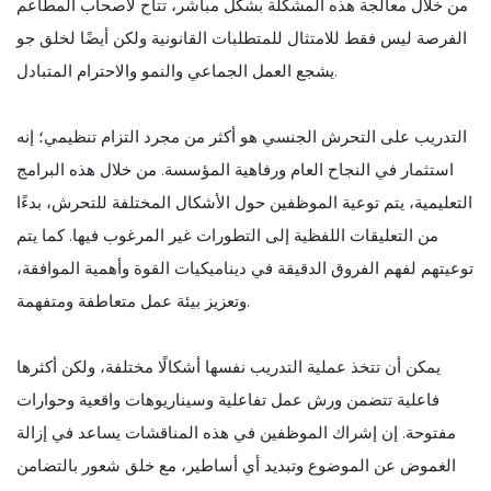
من خلال معالجة هذه المشكلة بشكل مباشر، تتاح لأصحاب المطاعم
الفرصة ليس فقط للامتثال للمتطلبات القانونية ولكن أيضًا لخلق جو
يشجع العمل الجماعي والنمو والاحترام المتبادل.
التدريب على التحرش الجنسي هو أكثر من مجرد التزام تنظيمي؛ إنه
استثمار في النجاح العام ورفاهية المؤسسة. من خلال هذه البرامج
التعليمية، يتم توعية الموظفين حول الأشكال المختلفة للتحرش، بدءًا
من التعليقات اللفظية إلى التطورات غير المرغوب فيها. كما يتم
توعيتهم لفهم الفروق الدقيقة في ديناميكيات القوة وأهمية الموافقة،
وتعزيز بيئة عمل متعاطفة ومتفهمة.
يمكن أن تتخذ عملية التدريب نفسها أشكالًا مختلفة، ولكن أكثرها
فاعلية تتضمن ورش عمل تفاعلية وسيناريوهات واقعية وحوارات
مفتوحة. إن إشراك الموظفين في هذه المناقشات يساعد في إزالة
الغموض عن الموضوع وتبديد أي أساطير، مع خلق شعور بالتضامن