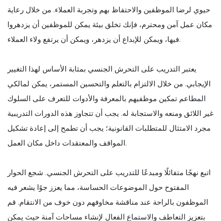
حيوي لرضا الموظفين والاحتفاظ بهم وتجربة العملاء. من خلال رعاية
مكان عمل آمن ومحترم، فإنك تخلق بيئة يمكن للموظفين أن يزدهروا
فيها، ويمكن للإبداع أن يزدهر، ويمكن أن يرتفع ولاء العملاء.
يعتبر التدريب على التحرش الجنسي بمثابة الأساس لهذا التغيير
الإيجابي. من خلال الالتزام بالتعلم والتحسين المستمر، يمكن لمالكي
المطاعم تمكين موظفيهم بالمعرفة والأدوات للتعرف على السلوك
غير اللائق ومنعه والاستجابة له. يجب أن تتجاوز هذه الدورات التدريبية
مجرد الامتثال للمتطلبات القانونية؛ يجب أن تطمح إلى إعادة تشكيل
المواقف والمعتقدات داخل مكان العمل.
اتبع نهجًا متفائلًا ومبدعًا للتدريب على التحرش الجنسي. شجع الحوار
المفتوح حول الموضوعات الحساسة، مما يعزز جوًا يشعر فيه
الموظفون بالراحة عند مناقشة مخاوفهم دون خوف من الانتقام. قم
بتعزيز التعاطف والاستماع الفعال لإنشاء مساحات آمنة حيث يمكن