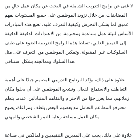
لا غنى عن برامج التدريب الشاملة في البحث عن مكان عمل خالٍ من
المضايقات. من خلال تزويد الموظفين على جميع المستويات بفهم
عميق لما يشكل التحرش وكيفية التعرف عليه، تضع هذه المبادرات
الأساس لبيئة عمل متناغمة ومحترمة. من الاعتداءات الدقيقة الدقيقة
إلى التمييز العلني، تسلط هذه البرامج التدريبية الضوء على طيف
السلوكيات غير المقبولة، وتمكين الموظفين من التعرف على مثل
هذا السلوك ومعالجته بشكل استباقي.
علاوة على ذلك، يؤكد البرنامج التدريبي المصمم جيدًا على أهمية
التعاطف والاستماع الفعال. وتشجع الموظفين على أن يحلوا مكان
زملائهم، مما يعزز جوًا من الاحترام والتفاهم المتبادلين. عندما يتعلم
محترفو المطاعم التعامل مع بعضهم البعض بلطف ومراعاة، يصبح
مكان العمل مساحة رعاية للنمو الشخصي والمهني.
علاوة على ذلك، يجب على المديرين التنفيذيين والمالكين في صناعة