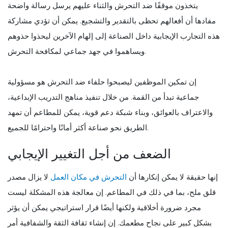
يتخذون موقفًا ضد التحرش والثناء عليهم يرسل رسالة واضحة
مفادها أن أفعالهم تحظى بالتقدير والتشجيع. يمكن أن تؤدي مشاركة
هذه التجارب الإيجابية داخل الصناعة إلى إلهام الآخرين ليحذوا حذوهم
ويساهموا في جهد جماعي لمكافحة التحرش.
إن تمكين الموظفين ليصبحوا حلفاء ضد التحرش هو مسؤولية
جماعية تبدأ من القمة. من خلال تنفيذ مناهج التدريب الإبداعية،
والاعتراف بالعوائق، وبناء شبكة دعم قوية، يمكن للمطاعم أن تمهد
الطريق نحو صناعة أكثر أمانًا واحترامًا للجميع.
الضعف من أجل التغيير الإيجابي
إنها حقيقة لا يمكن إنكارها أن
التحرش في مكان العمل
لا يزال مصدر
قلق ملح، بما في ذلك في المطاعم. إن معالجة هذه المشكلة ليست
مجرد ضرورة أخلاقية ولكنها أيضًا قرار استراتيجي يمكن أن يؤثر
بشكل كبير على نجاح مطعمك. إن إنشاء ثقافة الثقة والشفافية أمر