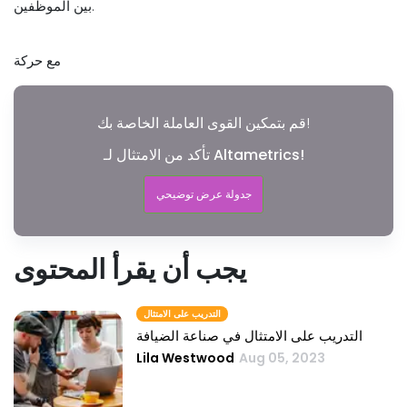
بين الموظفين.
مع حركة
قم بتمكين القوى العاملة الخاصة بك!
تأكد من الامتثال لـ Altametrics!
جدولة عرض توضيحي
يجب أن يقرأ المحتوى
التدريب على الامتثال
التدريب على الامتثال في صناعة الضيافة
Lila Westwood
Aug 05, 2023