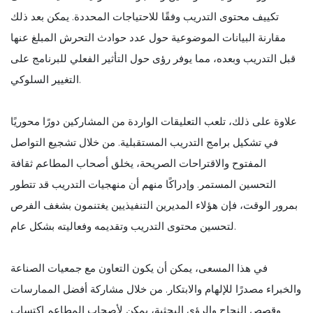
تكييف محتوى التدريب وفقًا للاحتياجات المحددة. يمكن بعد ذلك
مقارنة البيانات الموضوعية حول عدد حوادث التحرش المبلغ عنها
قبل التدريب وبعده، مما يوفر رؤى حول التأثير الفعلي للبرنامج على
التغيير السلوكي.
علاوة على ذلك، تلعب التعليقات الواردة من المشاركين دورًا محوريًا
في تشكيل برامج التدريب المستقبلية. من خلال تشجيع التواصل
المفتوح والاقتراحات الصريحة، يخلق أصحاب المطاعم ثقافة
التحسين المستمر. وإدراكًا منهم أن منهجيات التدريب قد تتطور
بمرور الوقت، فإن هؤلاء المديرين التنفيذيين يغتنمون بشغف الفرص
لتحسين محتوى التدريب وتقديمه وفعاليته بشكل عام.
في هذا المسعى، يمكن أن يكون التعاون مع جمعيات الصناعة
والخبراء مصدرًا للإلهام والابتكار. من خلال مشاركة أفضل الممارسات
وقصص النجاح والرؤى البحثية، يمكن لأصحاب المطاعم اكتساب