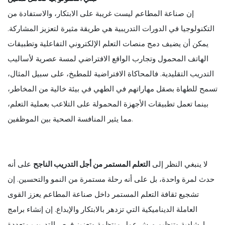
إن صناعة المطاعم ليست غريبة على الابتكار، والاستفادة من
التكنولوجيا في الدورات التدريبية هي طريقة مثيرة لتعزيز المشاركة.
يمكن أن يضيف دمج منصات التعلم الإلكتروني التفاعلية وتطبيقات
الهاتف المحمول وتجارب الواقع الافتراضي لمسة عصرية لأساليب
التدريب التقليدية. فالمحاكاة الافتراضية للمطبخ، على سبيل المثال،
تسمح للطهاة بصقل مهاراتهم في الطهي في بيئة خالية من المخاطر،
بينما تعمل تطبيقات الأجهزة المحمولة على التلاعب بعملية التعلم،
مما يثير المنافسة الصحية بين الموظفين.
لا ينبغي النظر إلى
التعلم المستمر من أجل التدريب الناجح
على أنه
حدث لمرة واحدة، بل على أنه رحلة مستمرة من النمو والتحسين. إن
تشجيع ثقافة التعلم المستمر داخل صناعة المطاعم يعزز القوى
العاملة الديناميكية التي تزدهر بالابتكار والإبداع. إن إنشاء برامج
إرشادية وتنظيم ورش عمل منتظمة وتعزيز فرص التدريب متعددة