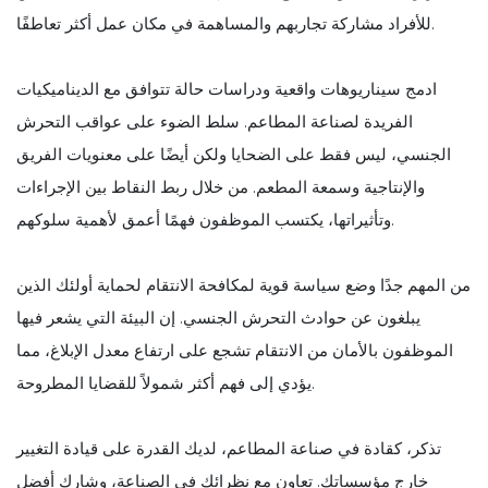
للأفراد مشاركة تجاربهم والمساهمة في مكان عمل أكثر تعاطفًا.
ادمج سيناريوهات واقعية ودراسات حالة تتوافق مع الديناميكيات
الفريدة لصناعة المطاعم. سلط الضوء على عواقب التحرش
الجنسي، ليس فقط على الضحايا ولكن أيضًا على معنويات الفريق
والإنتاجية وسمعة المطعم. من خلال ربط النقاط بين الإجراءات
وتأثيراتها، يكتسب الموظفون فهمًا أعمق لأهمية سلوكهم.
من المهم جدًا وضع سياسة قوية لمكافحة الانتقام لحماية أولئك الذين
يبلغون عن حوادث التحرش الجنسي. إن البيئة التي يشعر فيها
الموظفون بالأمان من الانتقام تشجع على ارتفاع معدل الإبلاغ، مما
يؤدي إلى فهم أكثر شمولاً للقضايا المطروحة.
تذكر، كقادة في صناعة المطاعم، لديك القدرة على قيادة التغيير
خارج مؤسساتك. تعاون مع نظرائك في الصناعة، وشارك أفضل