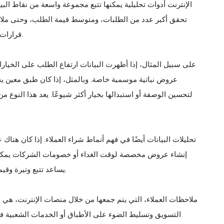
الإنترنت أدوات تحليلية يمكنها تتبع مجموعة واسعة من نقاط البيا
تحقق أكبر عدد من الطلبات، ومتوسط قيمة الطلب، وحتى ملاحظ
قرارات مستنيرة بشأن تنظيم القائمة والتسعير والاستراتيجيات الترويجية.
على سبيل المثال، إذا أظهرت البيانات ارتفاع الطلب على الخيارا
عروض نباتية موسمية خاصة. وبالمثل، إذا كان طبق معين ي
لتحسين الوصفة أو استبدالها بخيار أكثر شيوعًا. يعد هذا النوع من
تحليلات البيانات أيضًا في فهم أنماط شراء العملاء. إذا كان هنا
إنشاء عروض مخصصة لوقت الغداء أو خصومات الشركات يمكن أ
يساعد تتبع وتيرة وقيمة الطلبات في تصميم برامج الولاء التي تشجع على تكرار الأعمال.
ملاحظات العملاء، التي يتم جمعها من خلال منصات الإنترنت، هي م
التسويق وتسليط الضوء على الأطباق أو الخدمات الشعبية في