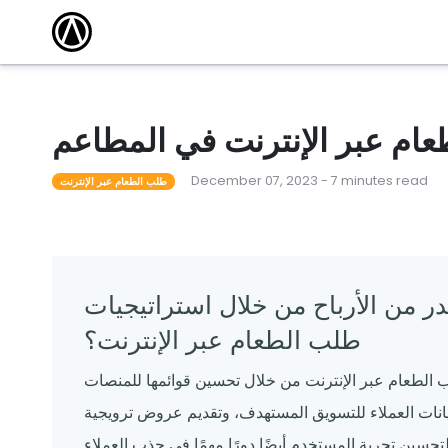
مقالات
أكاديمية التدريب
كتشف أحدث
وسّع نطاق معرفتك واكتسب الشهادة من خلال
الاستفادة من دوراتنا التدريبية المجانية عبر الإنترنت.
 101
أحداث محلية
مطعم ناجح
قاد المدرب دورات لمساعدة المشغلين على تعلم كل
شيء من القدرات الأساسية إلى الميزات المتقدمة.
عام عبر الإنترنت في المطاعم
لقوالب
ندوات عبر الإنترنت
December 07, 2023 - 7 minutes read
م قوالبنا
تساعدك البرامج التعليمية المجانية عبر الإنترنت التي
طلب الطعام عبر الإنترنت
يقودها الخبراء على المضي قدمًا والبقاء على اطلاع.
من الأرباح من خلال استراتيجيات
طلب الطعام عبر الإنترنت؟
الطعام عبر الإنترنت من خلال تحسين قوائمها للمنصات
بيانات العملاء للتسويق المستهدف، وتقديم عروض ترويجية
سين تجربة المستخدم أيضًا دورًا مهمًا في جذب العملاء