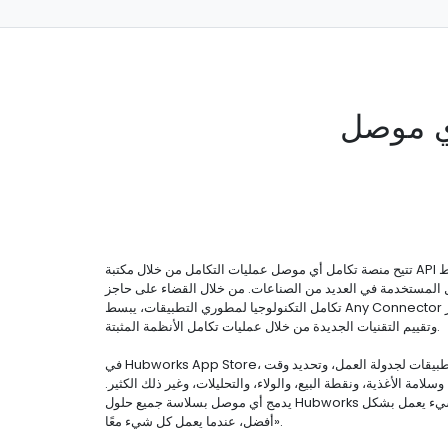
ي موصل
تتيح منصة تكامل أي موصل عمليات التكامل من خلال مكتبة API القوية الخاصة بنا. نقوم بتبسيط
ل المستخدمة في العديد من الصناعات. من خلال القضاء على حاجز
تكامل التكنولوجيا لمطوري التطبيقات، يبسط Any Connector العملية للشركات لاختبار
وتقييم التقنيات الجديدة من خلال عمليات تكامل الأنظمة المثبتة.
في Hubworks App Store، يمكنك اكتشاف أفضل التطبيقات لجدولة العمل، وتحديد وقت
لامة الأغذية، ونقطة البيع، والولاء، والتحليلات، وغير ذلك الكثير.
يدمج أي موصل بسلاسة جميع حلول Hubworks لضمان نجاحك، لأن «كل شيء يعمل بشكل
أفضل، عندما يعمل كل شيء معًا».