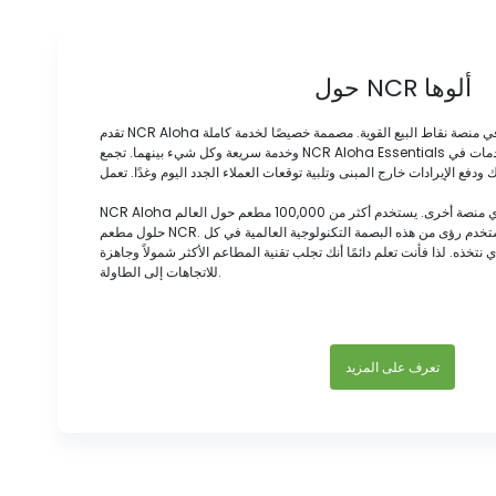
حول NCR ألوها
تقدم NCR Aloha كل ما تحتاجه لتشغيل مطعمك في منصة نقاط البيع القوية. مصممة خصيصًا لخدمة كاملة
وخدمة سريعة وكل شيء بينهما. تجمع NCR Aloha Essentials بين أفضل البرامج والأجهزة والخدمات في
ودفع الإيرادات خارج المبنى وتلبية توقعات العملاء الجدد اليوم وغدًا. تعمل
NCR Aloha على تشغيل مطاعم أكثر من أي منصة أخرى. يستخدم أكثر من 100,000 مطعم حول العالم
حلول مطعم NCR. لماذا هذا مهم لمطعمك؟ لأننا نستخدم رؤى من هذه البصمة التكنولوجية العالمية في كل
 نتخذه. لذا فأنت تعلم دائمًا أنك تجلب تقنية المطاعم الأكثر شمولاً وجاهزة
للاتجاهات إلى الطاولة.
تعرف على المزيد