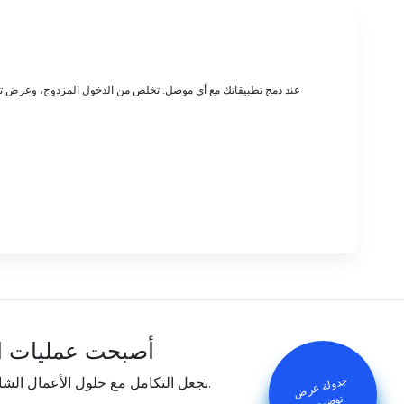
أصبحت عمليات ا
جدولة عرض
توض
يح
ي
نجعل التكامل مع حلول الأعمال الشائعة أمرًا سهلاً مع أي موصل.