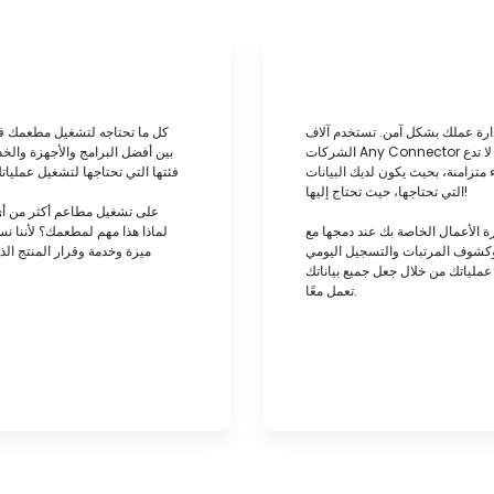
ارة عملك بشكل آمن. تستخدم آلاف
الشركات Any Connector لدمج حلول إدارة الأعمال الخاصة بها لزيادة الكفاءة وخفض التكاليف. لا تدع
 متزامنة، بحيث يكون لديك البيانات
فئتها التي تحتاجها لتشغيل عملياتك 
التي تحتاجها، حيث تحتاج إليها!
اصة بك عند دمجها مع Any Connector. تعامل مع جميع
 وكشوف المرتبات والتسجيل اليومي
ميزة وخدمة وقرار المنتج الذي
عملياتك من خلال جعل جميع بياناتك
تعمل معًا.