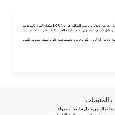
يمكنك القيام بالمزيد مع NCR Aloha عند دمج تطبيقاتك مع أي موصل. تخلص من الدخول المزدوج، وعرض تكاليف المبيعات والعمالة في الوقت الفعلي، وإدارة وقت الموظف والحضور، وتوقع عملك لإنشاء وفرض الجداول الزمنية المثالية،
وتقليل تكاليف المخزون الخاص بك مع الطلب المقترح، وتبسيط عملياتك.
 المنتجات
اجية لعملك من خلال تطبيقات جدولة