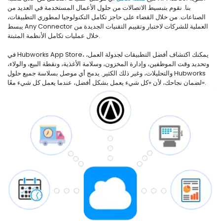
بنا. نقوم بتبسيط الاتصالات من حلول الأعمال المستخدمة في العديد من
الصناعات. من خلال القضاء على حاجز تكامل التكنولوجيا لمطوري التطبيقات،
يبسط Any Connector العملية للشركات لاختبار وتقييم التقنيات الجديدة من
خلال عمليات تكامل الأنظمة المثبتة.
في Hubworks App Store، يمكنك اكتشاف أفضل التطبيقات لجدولة العمل،
وتحديد وقت الموظفين، وإدارة المخزون، وسلامة الأغذية، ونقطة البيع، والولاء،
والتحليلات، وغير ذلك الكثير. يدمج أي موصل بسلاسة جميع حلول Hubworks
لضمان نجاحك، لأن «كل شيء يعمل بشكل أفضل، عندما يعمل كل شيء معًا».