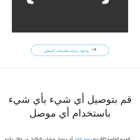
واجهة برمجة تطبيقات المطور
قم بتوصيل أي شيء بأي شيء
باستخدام أي موصل
تتيح
منصة تكامل
أي موصل عمليات التكامل من خلال مكتبة API القوية الخاصة