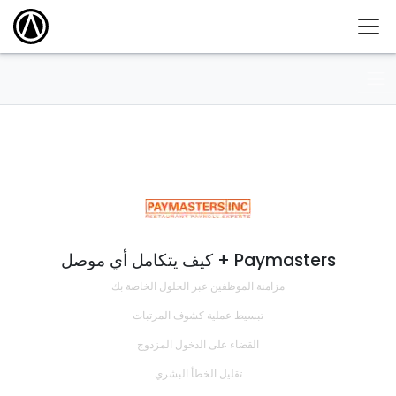
كيف يتكامل أي موصل + Paymasters
مزامنة الموظفين عبر الحلول الخاصة بك
تبسيط عملية كشوف المرتبات
القضاء على الدخول المزدوج
تقليل الخطأ البشري