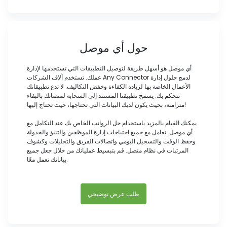
حول أي موصل
أي موصل هو أسهل طريقة لتوصيل التطبيقات التي تستخدمها لإدارة
عملك. تستخدم آلاف الشركات Any Connector لدمج حلول إدارة
الأعمال الخاصة بها لزيادة الكفاءة وخفض التكاليف. لا تدع تطبيقاتك
تتحكم بك. يسمح تطبيقنا المستند إلى السحابة لمنصاتك بالبقاء
متزامنة، بحيث يكون لديك البيانات التي تحتاجها، حيث تحتاج إليها!
يمكنك القيام بالمزيد باستخدام حل الرواتب الخاص بك عند التكامل مع
أي موصل. تعامل مع جميع احتياجات إدارة الموظفين والتنبؤ والجدولة
وحفظ الوقت والتسجيل اليومي واتصالات الفريق والتحليلات وكشوف
المرتبات في نظام متصل. قم بتبسيط عملياتك من خلال جعل جميع
بياناتك تعمل معًا.
طلب عرض توضيحي