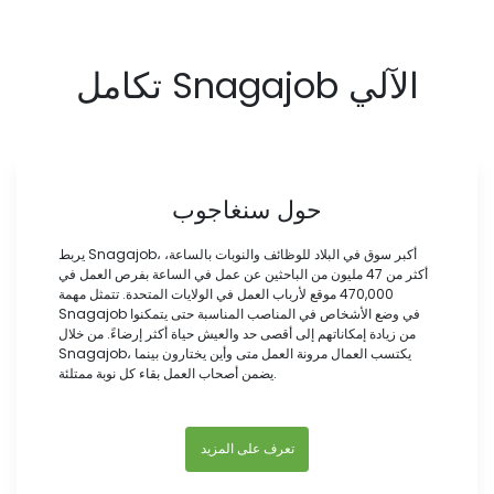
تكامل Snagajob الآلي
حول سنغاجوب
يربط Snagajob، أكبر سوق في البلاد للوظائف والنوبات بالساعة،
أكثر من 47 مليون من الباحثين عن عمل في الساعة بفرص العمل في
470,000 موقع لأرباب العمل في الولايات المتحدة. تتمثل مهمة
Snagajob في وضع الأشخاص في المناصب المناسبة حتى يتمكنوا
من زيادة إمكاناتهم إلى أقصى حد والعيش حياة أكثر إرضاءً. من خلال
Snagajob، يكتسب العمال مرونة العمل متى وأين يختارون بينما
يضمن أصحاب العمل بقاء كل نوبة ممتلئة.
تعرف على المزيد