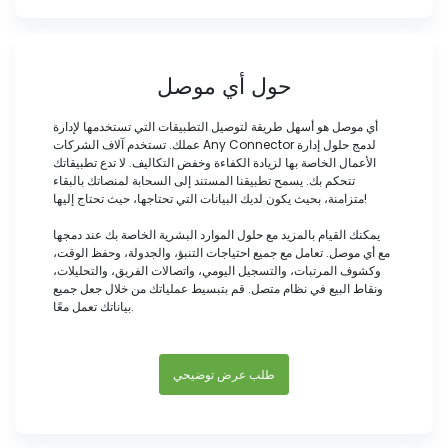
حول أي موصل
أي موصل هو أسهل طريقة لتوصيل التطبيقات التي تستخدمها لإدارة
عملك. تستخدم آلاف الشركات Any Connector لدمج حلول إدارة
الأعمال الخاصة بها لزيادة الكفاءة وخفض التكاليف. لا تدع تطبيقاتك
تتحكم بك. يسمح تطبيقنا المستند إلى السحابة لمنصاتك بالبقاء
متزامنة، بحيث يكون لديك البيانات التي تحتاجها، حيث تحتاج إليها!
يمكنك القيام بالمزيد مع حلول الموارد البشرية الخاصة بك عند دمجها
مع أي موصل. تعامل مع جميع احتياجات التنبؤ، والجدولة، وحفظ الوقت،
وكشوف المرتبات، والتسجيل اليومي، واتصالات الفريق، والتحليلات،
ونقاط البيع في نظام متصل. قم بتبسيط عملياتك من خلال جعل جميع
بياناتك تعمل معًا.
طلب عرض توضيحي