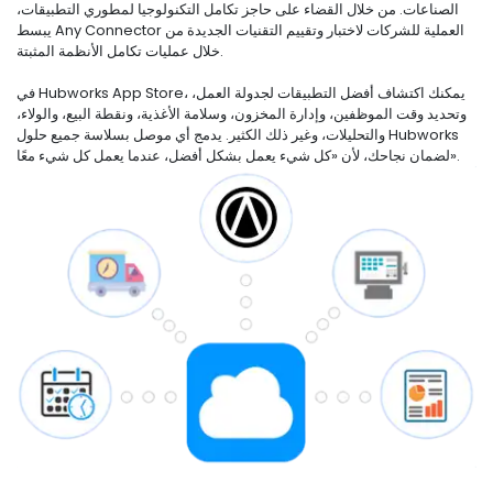
الصناعات. من خلال القضاء على حاجز تكامل التكنولوجيا لمطوري التطبيقات،
يبسط Any Connector العملية للشركات لاختبار وتقييم التقنيات الجديدة من
خلال عمليات تكامل الأنظمة المثبتة.
في Hubworks App Store، يمكنك اكتشاف أفضل التطبيقات لجدولة العمل،
وتحديد وقت الموظفين، وإدارة المخزون، وسلامة الأغذية، ونقطة البيع، والولاء،
والتحليلات، وغير ذلك الكثير. يدمج أي موصل بسلاسة جميع حلول Hubworks
لضمان نجاحك، لأن «كل شيء يعمل بشكل أفضل، عندما يعمل كل شيء معًا».