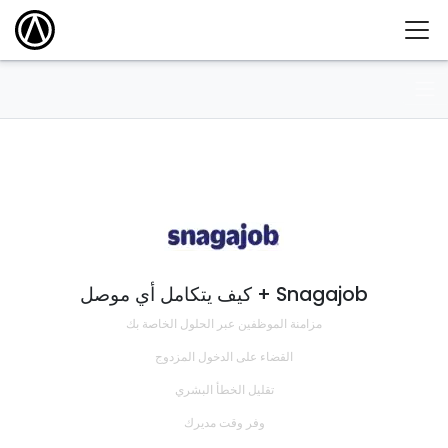
كيف يتكامل أي موصل + Snagajob
مزامنة الموظفين عبر الحلول الخاصة بك
القضاء على الدخول المزدوج
تقليل الخطأ البشري
وفر وقت مديرك