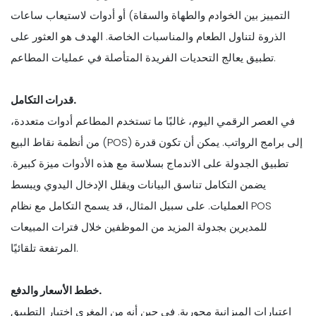
التمييز بين الخوادم والطهاة والسقاة) أو أدوات لاستيعاب ساعات
الذروة لتناول الطعام والمناسبات الخاصة. الهدف هو العثور على
تطبيق يعالج التحديات الفريدة المتأصلة في عمليات المطاعم.
قدرات التكامل.
في العصر الرقمي اليوم، غالبًا ما تستخدم المطاعم أدوات متعددة،
من أنظمة نقاط البيع (POS) إلى برامج الرواتب. يمكن أن تكون قدرة
تطبيق الجدولة على الاندماج بسلاسة مع هذه الأدوات ميزة كبيرة.
يضمن التكامل تناسق البيانات ويقلل الإدخال اليدوي ويبسط
العمليات. على سبيل المثال، قد يسمح التكامل مع نظام POS
للمديرين بجدولة المزيد من الموظفين خلال فترات المبيعات
المرتفعة تلقائيًا.
خطط الأسعار والدفع.
اعتبارات الميزانية محورية. في حين أنه من المغري اختيار التطبيق