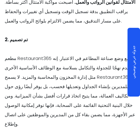
الامتثال لقوانين الرواتب والعمل.
أصبحت مواكبة الامتثال أكثر بساطة.
يراقب التطبيق بدقة تسجيل الوقت وتسجيل أي تغييرات والحفاظ
على مسار التدقيق، مما يضمن الالتزام بلوائح الرواتب والعمل.
2. تم تصميم
جدولة عرض توضيحي
مطعم Restaurant365 مع وضع صناعة المطاعم في الاعتبار. إنه
يقدم نهجًا للجدولة والتكامل بسلاسة مع الوظائف الأساسية الأخرى
مثل إدارة المخزون والمحاسبة والمزيد. لا يسمح Restaurant365
للمديرين بإنشاء الجداول وتعديلها فحسب، بل يوفر أيضًا رؤى حول
تكاليف العمالة، مما يتيح اتخاذ قرارات أفضل بشأن الميزانية. ومن
خلال البنية التحتية القائمة على السحابة، فإنها توفر إمكانية الوصول
عبر الأجهزة، مما يضمن بقاء كل من المديرين والموظفين على اتصال
وإطلاع.