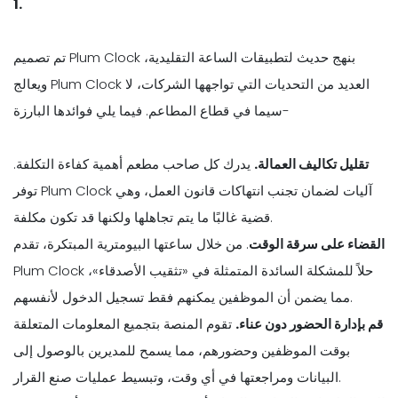
1.
تم تصميم Plum Clock بنهج حديث لتطبيقات الساعة التقليدية،
ويعالج Plum Clock العديد من التحديات التي تواجهها الشركات، لا
سيما في قطاع المطاعم. فيما يلي فوائدها البارزة-
تقليل تكاليف العمالة.
يدرك كل صاحب مطعم أهمية كفاءة التكلفة.
توفر Plum Clock آليات لضمان تجنب انتهاكات قانون العمل، وهي
قضية غالبًا ما يتم تجاهلها ولكنها قد تكون مكلفة.
القضاء على سرقة الوقت
. من خلال ساعتها البيومترية المبتكرة، تقدم
Plum Clock حلاً للمشكلة السائدة المتمثلة في «تثقيب الأصدقاء»،
مما يضمن أن الموظفين يمكنهم فقط تسجيل الدخول لأنفسهم.
قم بإدارة الحضور دون عناء.
تقوم المنصة بتجميع المعلومات المتعلقة
بوقت الموظفين وحضورهم، مما يسمح للمديرين بالوصول إلى
البيانات ومراجعتها في أي وقت، وتبسيط عمليات صنع القرار.