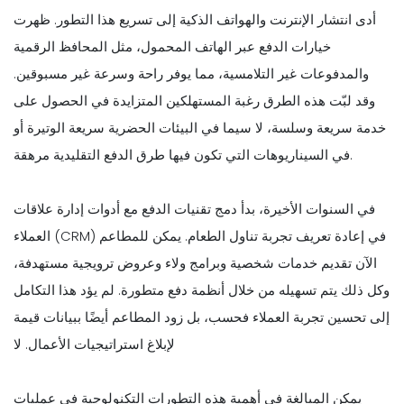
أدى انتشار الإنترنت والهواتف الذكية إلى تسريع هذا التطور. ظهرت
خيارات الدفع عبر الهاتف المحمول، مثل المحافظ الرقمية
والمدفوعات غير التلامسية، مما يوفر راحة وسرعة غير مسبوقين.
وقد لبّت هذه الطرق رغبة المستهلكين المتزايدة في الحصول على
خدمة سريعة وسلسة، لا سيما في البيئات الحضرية سريعة الوتيرة أو
في السيناريوهات التي تكون فيها طرق الدفع التقليدية مرهقة.
في السنوات الأخيرة، بدأ دمج تقنيات الدفع مع أدوات إدارة علاقات
العملاء (CRM) في إعادة تعريف تجربة تناول الطعام. يمكن للمطاعم
الآن تقديم خدمات شخصية وبرامج ولاء وعروض ترويجية مستهدفة،
وكل ذلك يتم تسهيله من خلال أنظمة دفع متطورة. لم يؤد هذا التكامل
إلى تحسين تجربة العملاء فحسب، بل زود المطاعم أيضًا ببيانات قيمة
لإبلاغ استراتيجيات الأعمال. لا
يمكن المبالغة في أهمية هذه التطورات التكنولوجية في عمليات