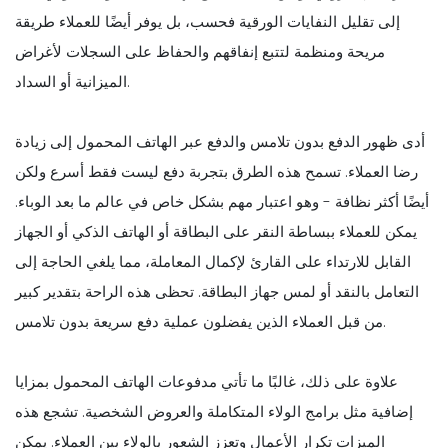
إلى تقليل النفايات الورقية فحسب، بل يوفر أيضًا للعملاء طريقة
مريحة ومنظمة لتتبع إنفاقهم والحفاظ على السجلات لأغراض
الميزانية أو السداد.
أدى ظهور الدفع بدون تلامس والدفع عبر الهاتف المحمول إلى زيادة
رضا العملاء. تسمح هذه الطرق بتجربة دفع ليست فقط أسرع ولكن
أيضًا أكثر نظافة - وهو اعتبار مهم بشكل خاص في عالم ما بعد الوباء.
يمكن للعملاء ببساطة النقر على البطاقة أو الهاتف الذكي أو الجهاز
القابل للارتداء على القارئ لإكمال المعاملة، مما يلغي الحاجة إلى
التعامل بالنقد أو لمس جهاز البطاقة. تحظى هذه الراحة بتقدير كبير
من قبل العملاء الذين يفضلون عملية دفع سريعة بدون تلامس.
علاوة على ذلك، غالبًا ما تأتي مدفوعات الهاتف المحمول بمزايا
إضافية مثل برامج الولاء المتكاملة والعروض الشخصية. تشجع هذه
الميزات تكرار الأعمال وتعزز الشعور بالولاء بين العملاء. يمكن