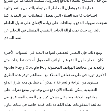
من خلال السماح للعملاء بالدفع إلكترونيًا، تمكنت المطاعم من تسريع
عملية الدفع وتقليل المخاطر المرتبطة بالتعامل بالنقد وتلبية
احتياجات قاعدة العملاء التي تفضل المعاملات غير النقدية. كما
شجعت سهولة الدفع بالبطاقات على زيادة الإنفاق على تناول الطعام
بالخارج، حيث تمت إزالة الحاجز النفسي المتمثل في التخلي عن
النقد المادي.
ومع ذلك، فإن التغيير الحقيقي لقواعد اللعبة في السنوات الأخيرة
كان انفجار حلول الدفع عبر الهاتف المحمول. أحدثت تطبيقات مثل
Apple Pay و Google Pay والعديد من محافظ الهواتف المحمولة
الأخرى ثورة في طريقة تفاعل العملاء مع المطاعم. توفر هذه الطرق
مستوى من الراحة والسرعة لا يمكن أن تتطابق معه طرق الدفع
التقليدية. يمكن للعملاء الآن دفع ثمن وجباتهم ببضع نقرات على
هواتفهم الذكية، مما يقلل بشكل كبير من الوقت المستغرق في
معالجة المدفوعات. هذه الكفاءة ذات قيمة خاصة في بيئات تناول