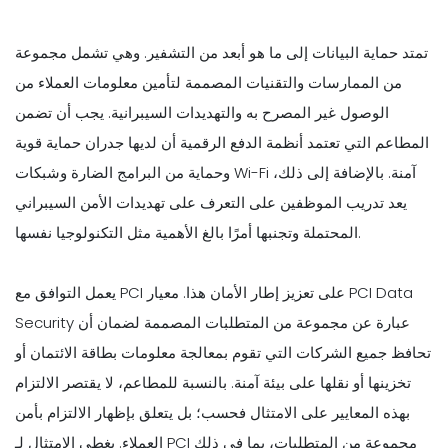
تمتد حماية البيانات إلى ما هو أبعد من التشفير. وهي تشمل مجموعة
من الممارسات والتقنيات المصممة لتأمين معلومات العملاء من
الوصول غير المصرح به والتهديدات السيبرانية. يجب أن تضمن
المطاعم التي تعتمد أنظمة الدفع الرقمية أن لديها جدران حماية قوية
وحماية من البرامج الضارة وشبكات Wi-Fi آمنة. بالإضافة إلى ذلك،
يعد تدريب الموظفين على التعرف على تهديدات الأمن السيبراني
المحتملة وتجنبها أمرًا بالغ الأهمية مثل التكنولوجيا نفسها.
يعمل التوافق مع PCI على تعزيز إطار الأمان هذا. معيار PCI Data
Security عبارة عن مجموعة من المتطلبات المصممة لضمان أن
تحافظ جميع الشركات التي تقوم بمعالجة معلومات بطاقة الائتمان أو
تخزينها أو نقلها على بيئة آمنة. بالنسبة للمطاعم، لا يقتصر الالتزام
بهذه المعايير على الامتثال فحسب؛ بل يتعلق بإظهار الالتزام بأمن
العملاء. يغطي الامتثال لـ PCI مجموعة من المتطلبات، بما في ذلك