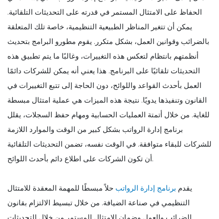
الحفاظ على الامتثال المستمر في قدرته على التحديثات التلقائية.
يمكن أن تتغير المناظر الطبيعية التنظيمية، خاصة تلك المتعلقة
بالضرائب وقوانين العمل، بشكل متكرر. يقوم مطورو البرامج بتحديث
أنظمتهم بانتظام لتعكس هذه التغييرات، وغالبًا ما يتم تطبيق هذه
التحديثات تلقائيًا على البرنامج. هذا يعني أنه يمكن للشركات دائمًا
العمل بأحدث القواعد واللوائح، دون الحاجة إلى تتبع التغييرات في
القانون وتنفيذها يدويًا. نتيجة هذه الميزات هي عملية امتثال مبسطة
للغاية. من خلال أتمتة العمليات الحسابية ومهام حفظ السجلات، يقلل
برنامج إدارة الرواتب بشكل كبير من الوقت والموارد اللازمة
للشركات للبقاء متوافقة. في الوقت نفسه، تضمن التحديثات التلقائية
أن تكون الشركات على اطلاع دائم بأحدث اللوائح.
يقدم
برنامج إدارة الرواتب
حلاً مبسطًا للمهمة المعقدة للامتثال
التنظيمي في صناعة الضيافة. من خلال تبسيط الالتزام بقانون
الضرائب والعمل وضمان الامتثال المستمر من خلال التحديثات