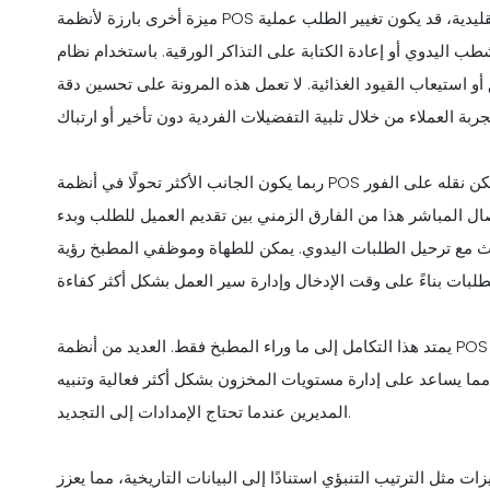
ميزة أخرى بارزة لأنظمة POS هي السهولة التي تسمح بها بتعديل الطلبات. في البيئات التقليدية، قد يكون تغيير الطلب عملية
 إعادة الكتابة على التذاكر الورقية. باستخدام نظام POS، يمكن إجراء التعديلات ببضع
و استيعاب القيود الغذائية. لا تعمل هذه المرونة على تحسين دقة
ربما يكون الجانب الأكثر تحولًا في أنظمة POS هو تكاملها مع عمليات المطبخ. عند إدخال طلب في النظام، يمكن نقله على الفور
 المباشر هذا من الفارق الزمني بين تقديم العميل للطلب وبدء
دث مع ترحيل الطلبات اليدوي. يمكن للطهاة وموظفي المطبخ رؤية
يمتد هذا التكامل إلى ما وراء المطبخ فقط. العديد من أنظمة POS قادرة على المزامنة مع برامج إدارة المخزون. عند تقديم
مما يساعد على إدارة مستويات المخزون بشكل أكثر فعالية وتنبيه
المديرين عندما تحتاج الإمدادات إلى التجديد.
 مثل الترتيب التنبؤي استنادًا إلى البيانات التاريخية، مما يعزز