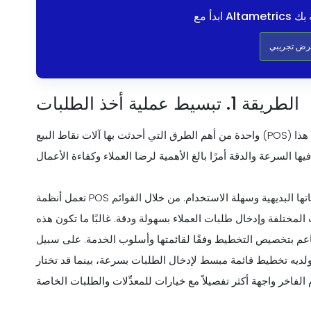
عرض تجريبي
الطريقة 1. تبسيط عملية أخذ الطلبات
واحدة من أهم الطرق التي أحدثت بها آلات نقاط البيع (POS) ثورة في صناعة المطاعم هي تبسيط عملية تلقي الطلبات. يعد هذا
تعمل أنظمة POS على تبسيط عملية تلقي الطلبات بشكل أساسي من خلال واجهاتها البديهية وسهلة الاستخدام. من خلال القوائم
لمختلفة وإدخال طلبات العملاء بسهولة ودقة. غالبًا ما تكون هذه
اعم بتخصيص التخطيط وفقًا لقائمتها وأسلوب الخدمة. على سبيل
لديه تخطيط قائمة مبسط لإدخال الطلبات بسرعة، بينما قد تختار