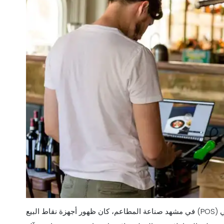
في مشهد صناعة المطاعم، كان ظهور أجهزة نقاط البيع (POS) وتطورها بمثابة تحول كبير في كيفية إجراء العمليات التجارية. في