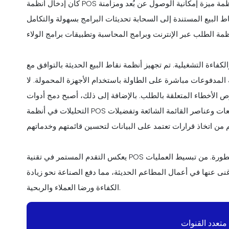
كان إدخال أنظمة POS القائمة على السحابة بمثابة نقطة تحول مهمة. توفر هذه الأنظمة ميزة إمكانية الوصول عن بُعد ومزامنة
قاط البيع المستندة إلى السحابة تحديثات البرامج بسهولة والتكامل
لكفاءة التشغيلية. تم تجهيز أنظمة نقاط البيع الحديثة بالتوافق مع
 المدفوعات مباشرة على الطاولة باستخدام الأجهزة المحمولة. لا
 الأخطاء المتعلقة بالطلب. بالإضافة إلى ذلك، أصبح دمج أدوات
التحليلات في أنظمة POS أمرًا بالغ الأهمية. توفر هذه الأدوات رؤى قيمة حول أنماط المبيعات وعناصر القائمة الشائعة وتفضيلات
يعكس التقدم المستمر في تقنية POS التزام الصناعة بتبني حلول مبتكرة لتلبية احتياجات الأعمال المتطورة. من تبسيط العمليات
غنى عنها في أعمال المطاعم الحديثة، مما دفع الصناعة نحو زيادة
الكفاءة ورضا العملاء والربحية.
متعدد القنوات