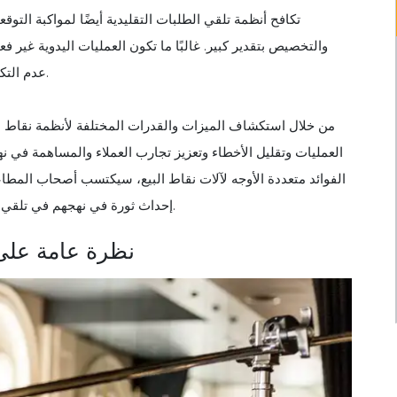
تكافح أنظمة تلقي الطلبات التقليدية أيضًا لمواكبة الت
والتخصيص بتقدير كبير. غالبًا ما تكون العمليات اليدوية غير 
عدم التكامل مع الأنظمة الأخرى إلى إعاقة التدفق التشغيلي العام للمطعم.
من خلال استكشاف الميزات والقدرات المختلفة لأنظمة نقاط ا
العمليات وتقليل الأخطاء وتعزيز تجارب العملاء والمساهمة في نه
الفوائد متعددة الأوجه لآلات نقاط البيع، سيكتسب أصحاب المطاع
إحداث ثورة في نهجهم في تلقي الطلبات ووضع معيار جديد للكفاءة وخدمة العملاء في مؤسساتهم.
نظرة عامة على 