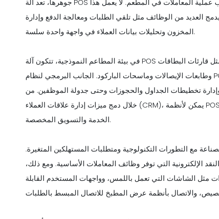
جوهرها، تعد آلة POS مزيجًا متطورًا من البرامج والأجهزة المصممة لتسهيل جميع جوانب عملية المعاملات في المطعم. لا يعمل هذا
ج العديد من الوظائف مثل تلقي الطلبات ومعالجة الدفع وإدارة
المخزون وتحليلات بيانات العملاء في واجهة واحدة سلسة.
في بيئة المطاعم النموذجية، تتكون آلة POS من خادم رئيسي ومحطات متصلة والعديد من الأجهزة الطرفية مثل قارئات البطاقات
وطابعات الإيصالات وماسحات الباركود. الجانب البرمجي لنظام POS هو المكان الذي يتألق فيه تعدد استخداماته الحقيقي. يسمح
وإدارة تخطيطات الجداول والحجوزات وحتى جدولة الموظفين. من
خلال دمج ميزات إدارة علاقات العملاء (CRM)، يمكن لأنظمة POS تخزين تفضيلات العملاء وسجل الطلبات، مما يتيح استراتيجيات
الخدمة والتسويق المخصصة.
لصناعة مع التطورات التكنولوجية ومتطلبات المستهلكين المتغيرة.
قد الإلكترونية التي توفر وظائف المعاملات الأساسية. ومع ذلك،
ات مثل الشاشات التي تعمل باللمس، وواجهات المستخدم القابلة