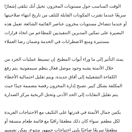
الوقت المناسب حول مستويات المخزون. تخيل أنك تتلقى إشعارًا
سريعًا عندما تقترب المكونات القابلة للتلف من تاريخ انتهاء صلاحيتها
أو عندما تتضاءل مستويات مخزون عناصر القائمة الشائعة. تعمل هذه
البصيرة على تمكين المديرين التنفيذيين للمطاعم من اتخاذ قرارات
مستنيرة ومنع الاضطرابات في الخدمة وضمان رضا العملاء.
يمتد التأثير إلى ما وراء أبواب المطبخ. إن تبسيط عمليات الجرد من
خلال الأتمتة يشبه وجود موصل فعال ينظم سيمفونية. يتم رفع
الكفاءة التشغيلية إلى آفاق جديدة، ويتم تقليل احتمالية الأخطاء
المكلفة بشكل كبير. تصبح إدارة المخزون رقصة مصممة جيدًا حيث
يتم تقليل النفايات إلى الحد الأدنى وتحتل الربحية مركز الصدارة.
يكمن جمال الأتمتة في قدرتها على التكيف مع الاحتياجات الفريدة
لكل مطعم. سواء كان ذلك مطعمًا راقيًا مع قائمة طعام منسقة أو
مطعمًا سريعًا صاخبًا يلبي احتياجات جمهور متنوع، يمكن تصميم