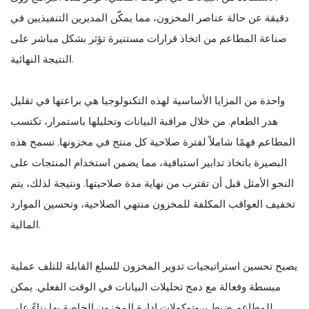
دقيقة عن حالة عناصر المخزون، مما يمكّن المديرين التنفيذيين في
صناعة المطاعم من اتخاذ قرارات مستنيرة تؤثر بشكل مباشر على
النتيجة النهائية.
واحدة من المزايا الأساسية لهذه التكنولوجيا هي براعتها في تقليل
هدر الطعام. من خلال مراقبة البيانات وتحليلها باستمرار، تكتسب
المطاعم فهمًا شاملاً لفترة صلاحية كل منتج في مخزونها. تسمح هذه
البصيرة باتخاذ تدابير استباقية، مما يضمن استخدام المنتجات على
النحو الأمثل قبل أن تقترب من نهاية مدة صلاحيتها. ونتيجة لذلك، يتم
تخفيف العواقب المكلفة للمخزون منتهي الصلاحية، وتحسين الموارد
المالية.
يصبح تحسين استراتيجيات تدوير المخزون للسلع القابلة للتلف عملية
مبسطة وفعالة مع دمج تحليلات البيانات في الوقت الفعلي. يمكن
للمطاعم ضبط بروتوكولات إدارة المخزون الخاصة بها بناءً على