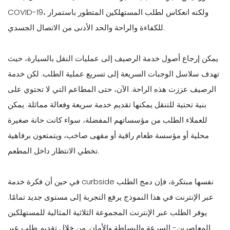
COVID-19، ولكنه انعكاس لطلب المستهلكين المتطور باستمرار
للكفاءة والراحة والحد الأدنى من الاتصال الجسدي.
يمكن إرجاع أصول خدمة الرصيف إلى عمليات النقل بالسيارة، حيث
تهدف سلاسل الوجبات السريعة إلى تسريع عملية الطلب. لكن خدمة
الرصيف عززت هذه الراحة. الآن، حتى المطاعم التي لا تحتوي على
بنية تحتية للتنقل يمكنها تقديم خدمة سريعة وفعالة مماثلة. يمكن
للعملاء الطلب من مؤسساتهم المفضلة، سواء كانت حانة صغيرة
محلية أو مؤسسة طعام راقية أو مقهى صاخب، ويتمتعون برفاهية
تخطي الانتظار داخل المطعم.
في حين أن فكرة خدمة curbside نفسها مبتكرة، فإن دمج الطلب
عبر الإنترنت في هذا النموذج يرفع التجربة إلى مستوى جديد تمامًا.
يوفر الطلب عبر الإنترنت المجموعة الثلاثية المثالية للمستهلكين
المعاصرين- السرعة والبساطة والأمان. من خلال تقديم طلب عبر