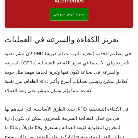
Altametrics
جدولة عرض تجريبي
تعزيز الكفاءة والسرعة في العمليات
كان لنشر تقنية RFID (تحديد الترددات الراديوية) في مطاعم الخدمة
السريعة (QSRs) تأثير تحويلي، لا سيما في تعزيز الكفاءة التشغيلية
والسرعة. في صناعة تكون فيها وتيرة الخدمة مهمة مثل جودة
الطعام، تبرز تقنية RFID كعامل تمكين رئيسي لعمليات أسرع وأكثر
كفاءة، مما يؤثر بشكل مباشر على رضا العملاء.
إحدى الطرق الأساسية التي تساهم بها RFID في الكفاءة التشغيلية
هي من خلال المعالجة السريعة للمخزون. يمكن أن تكون إدارة
المخزون التقليدية كثيفة العمالة وتستغرق وقتًا طويلاً، وغالبًا ما
تتطلب العد اليدوي ومسح الباركود. على النقيض من ذلك، يسمح