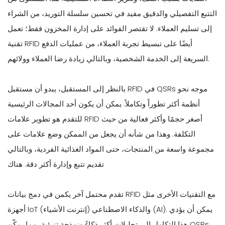
التتبع التفصيلي والدقيق مفيد في تحسين سلسلة التوريد، من الشراء
إلى تسليم العملاء. لا تقتصر الفوائد على إدارة المخزون فقط؛ تعمل
تقنية RFID أيضًا على تبسيط تجربة العملاء، من عمليات الدفع
السريعة إلى الخدمة الشخصية، وبالتالي زيادة رضا العملاء وولائهم.
بالنظر إلى المستقبل، يبدو أن مستقبل RFID في QSRs موجه نحو
أنظمة أكثر تطوراً وتكاملاً. يمكن أن يكون أحد المجالات الرئيسية
للتقدم هو تطوير علامات RFID أصغر حجمًا وأكثر فعالية من حيث
التكلفة. وهذا من شأنه أن يجعل من الممكن وضع علامات على
مجموعة واسعة من المنتجات، حتى المواد الغذائية الفردية، وبالتالي
تقديم تتبع وإدارة أكثر دقة. هناك
تقدم محتمل آخر يكمن في دمج بيانات RFID مع التقنيات الأخرى مثل
أجهزة IoT (إنترنت الأشياء) والذكاء الاصطناعي (AI). يمكن أن يؤدي
هذا التكامل إلى تحليلات أكثر ذكاءً ونمذجة تنبؤية، مما يمكّن QSRs