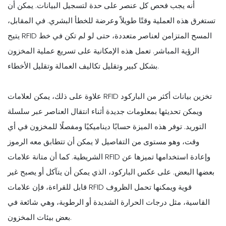
أنه يجب فحص كل عنصر على حدة لتسجيل البيانات. يمكن أن
تستغرق هذه العملية وقتًا طويلاً وعرضة للخطأ البشري. في المقابل،
يتيح RFID المسح المتزامن لعناصر متعددة، حتى لو لم تكن في خط
الرؤية المباشر. تعمل هذه الإمكانية على تسريع عملية المخزون
بشكل كبير وتقليل تكاليف العمالة وتقليل الأخطاء.
علاوة على ذلك، يمكن لعلامات RFID تخزين بيانات أكثر من الباركود
ويمكن تحديثها بمعلومات جديدة أثناء انتقال العناصر عبر سلسلة
التوريد. توفر هذه الميزة حسابًا ديناميكيًا ومفصلًا للمخزون في أي
وقت، وهو مستوى من التفاصيل لا يمكن أن تتطابق معه الرموز
الشريطية. كما أن متانة علامات RFID وإعادة استخدامها تميزها عن
بعضها البعض. على عكس الباركود، الذي يمكن أن يتآكل أو يصبح غير
قابل للقراءة، فإن علامات RFID قوية ويمكنها تحمل الظروف
القاسية، مثل درجات الحرارة الشديدة أو الرطوبة، وهي شائعة في
بعض بيئات المخزون.