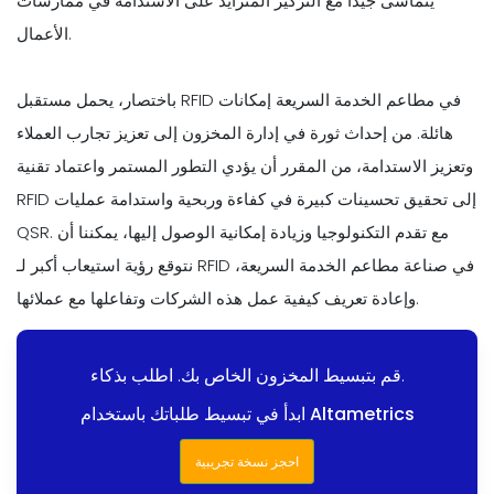
يتماشى جيدًا مع التركيز المتزايد على الاستدامة في ممارسات
الأعمال.
باختصار، يحمل مستقبل RFID في مطاعم الخدمة السريعة إمكانات
هائلة. من إحداث ثورة في إدارة المخزون إلى تعزيز تجارب العملاء
وتعزيز الاستدامة، من المقرر أن يؤدي التطور المستمر واعتماد تقنية
RFID إلى تحقيق تحسينات كبيرة في كفاءة وربحية واستدامة عمليات
QSR. مع تقدم التكنولوجيا وزيادة إمكانية الوصول إليها، يمكننا أن
نتوقع رؤية استيعاب أكبر لـ RFID في صناعة مطاعم الخدمة السريعة،
وإعادة تعريف كيفية عمل هذه الشركات وتفاعلها مع عملائها.
قم بتبسيط المخزون الخاص بك. اطلب بذكاء.
ابدأ في تبسيط طلباتك باستخدام Altametrics
احجز نسخة تجريبية