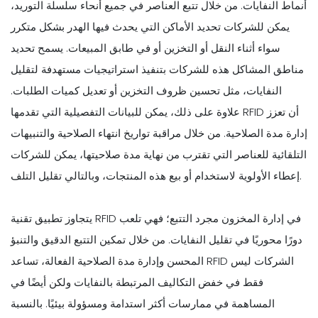
أنماط النفايات. من خلال تتبع العناصر في جميع أنحاء سلسلة التوريد،
يمكن للشركات تحديد الأماكن التي يحدث فيها الهدر بشكل متكرر
سواء أثناء النقل أو التخزين أو في طابق المبيعات. يسمح تحديد
مناطق المشاكل هذه للشركات بتنفيذ استراتيجيات مستهدفة لتقليل
النفايات، مثل تحسين ظروف التخزين أو تعديل كميات الطلبات.
علاوة على ذلك، يمكن للبيانات التفصيلية التي تقدمها RFID أن تعزز
إدارة مدة الصلاحية. من خلال مراقبة تواريخ انتهاء الصلاحية والتنبيهات
التلقائية للعناصر التي تقترب من نهاية مدة صلاحيتها، يمكن للشركات
إعطاء الأولوية لاستخدام أو بيع هذه المنتجات، وبالتالي تقليل التلف.
يتجاوز تطبيق تقنية RFID في إدارة المخزون مجرد التتبع؛ فهي تلعب
دورًا محوريًا في تقليل النفايات. من خلال تمكين التتبع الدقيق والتنبؤ
المحسن وإدارة مدة الصلاحية الفعالة، تساعد RFID الشركات ليس
فقط في خفض التكاليف المرتبطة بالنفايات ولكن أيضًا في
المساهمة في ممارسات أكثر استدامة ومسؤولة بيئيًا. بالنسبة