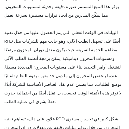
يوفر هذا التتبع المستمر صورة دقيقة وحديثة لمستويات المخزون،
مما يمكّن المديرين من اتخاذ قرارات مستنيرة بسرعة. تعمل
البيانات في الوقت الفعلي التي يتم الحصول عليها من خلال تقنية
RFID أيضًا على تسهيل الطلب الآلي، وهو جانب مهم للشركات مثل
مطاعم الخدمة السريعة حيث يكون معدل دوران المخزون مرتفعًا
ومستويات المخزون ديناميكية. يمكن برمجة أنظمة الطلب الآلي
لتشغيل أوامر التجديد بناءً على مستويات المخزون المحددة مسبقًا.
عندما ينخفض المخزون إلى ما دون حد معين، يقوم النظام تلقائيًا
بوضع الطلبات، مما يضمن عدم نفاد العناصر الأساسية للشركة أبدًا.
لا توفر هذه الأتمتة الوقت فحسب، بل تقلل أيضًا من احتمالية حدوث
خطأ بشري في عملية الطلب.
علاوة على ذلك، تساهم تقنية RFID بشكل كبير في تحسين مستوى
المخزون. من خلال توفير بيانات دقيقة عن معدلات دوران المخزون