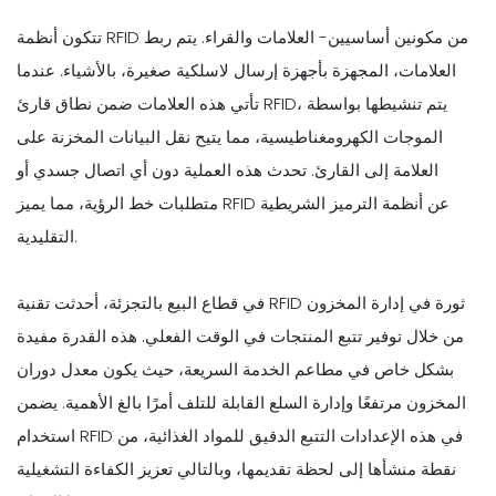
تتكون أنظمة RFID من مكونين أساسيين- العلامات والقراء. يتم ربط
العلامات، المجهزة بأجهزة إرسال لاسلكية صغيرة، بالأشياء. عندما
تأتي هذه العلامات ضمن نطاق قارئ RFID، يتم تنشيطها بواسطة
الموجات الكهرومغناطيسية، مما يتيح نقل البيانات المخزنة على
العلامة إلى القارئ. تحدث هذه العملية دون أي اتصال جسدي أو
متطلبات خط الرؤية، مما يميز RFID عن أنظمة الترميز الشريطية
التقليدية.
في قطاع البيع بالتجزئة، أحدثت تقنية RFID ثورة في إدارة المخزون
من خلال توفير تتبع المنتجات في الوقت الفعلي. هذه القدرة مفيدة
بشكل خاص في مطاعم الخدمة السريعة، حيث يكون معدل دوران
المخزون مرتفعًا وإدارة السلع القابلة للتلف أمرًا بالغ الأهمية. يضمن
استخدام RFID في هذه الإعدادات التتبع الدقيق للمواد الغذائية، من
نقطة منشأها إلى لحظة تقديمها، وبالتالي تعزيز الكفاءة التشغيلية