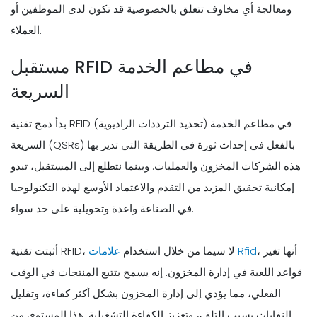
ومعالجة أي مخاوف تتعلق بالخصوصية قد تكون لدى الموظفين أو
العملاء.
مستقبل RFID في مطاعم الخدمة
السريعة
بدأ دمج تقنية RFID (تحديد الترددات الراديوية) في مطاعم الخدمة
السريعة (QSRs) بالفعل في إحداث ثورة في الطريقة التي تدير بها
هذه الشركات المخزون والعمليات. وبينما نتطلع إلى المستقبل، تبدو
إمكانية تحقيق المزيد من التقدم والاعتماد الأوسع لهذه التكنولوجيا
في الصناعة واعدة وتحويلية على حد سواء.
، أنها تغير
علامات Rfid
أثبتت تقنية RFID، لا سيما من خلال استخدام
قواعد اللعبة في إدارة المخزون. إنه يسمح بتتبع المنتجات في الوقت
الفعلي، مما يؤدي إلى إدارة المخزون بشكل أكثر كفاءة، وتقليل
النفايات بسبب التلف، وتعزيز الكفاءة التشغيلية. هذا المستوى من