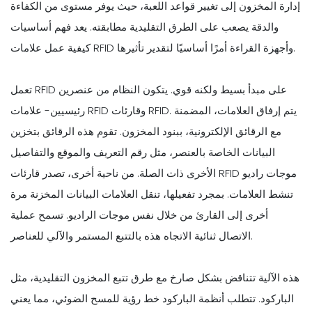
إدارة المخزون إلى تغيير قواعد اللعبة، حيث يوفر مستوى من الكفاءة
والدقة يصعب على الطرق التقليدية مطابقته. يعد فهم أساسيات
كيفية عمل علامات RFID وأجهزة القراءة أمرًا أساسيًا لتقدير تأثيرها.
تعمل RFID على مبدأ بسيط ولكنه قوي. يتكون النظام من عنصرين
رئيسيين- علامات RFID وقارئات RFID. يتم إرفاق العلامات، المضمنة
مع الرقائق الإلكترونية، ببنود المخزون. تقوم هذه الرقائق بتخزين
البيانات الخاصة بالعنصر، مثل رقم التعريف والموقع والتفاصيل
الأخرى ذات الصلة. من ناحية أخرى، تصدر قارئات RFID موجات راديو
تنشط العلامات. بمجرد تفعيلها، تنقل العلامات البيانات المخزنة مرة
أخرى إلى القارئ من خلال نفس موجات الراديو. تسمح عملية
الاتصال ثنائية الاتجاه هذه بالتتبع المستمر والآلي للعناصر.
هذه الآلية تتناقض بشكل صارخ مع طرق تتبع المخزون التقليدية، مثل
الباركود. تتطلب أنظمة الباركود خط رؤية للمسح الضوئي، مما يعني