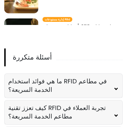
إدارة مستودعات Rfid
تأثير إدارة مستودعات RFID على عمليات
المطاعم
Derrick McMahon
Dec 22, 2023
أسئلة متكررة
تتبع أصول Rfid
الدليل النهائي لتنفيذ تتبع أصول RFID في مجال
الضيافة
Derrick McMahon
Dec 22, 2023
ما هي فوائد استخدام RFID في مطاعم
الخدمة السريعة؟
كيف تعزز تقنية RFID تجربة العملاء في
مطاعم الخدمة السريعة؟