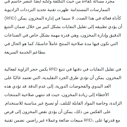
مجرد مسألة كفاءة من حيث التكلفة ولكنه أيضًا عنصر حاسم في
الممارسات المستدامة. ظهرت تقنية تحديد الترددات الراديوية
(RFID) كأداة فعالة في هذا الصدد، لا سيما في إدارة المخزون. يمكن
أن يؤدي تطبيقه إلى تقليل النفايات بشكل كبير من خلال ضمان التتبع
الدقيق وإدارة المخزون، وهي قدرة مهمة بشكل خاص في الصناعات
التي تكون فيها مدة صلاحية المنتج عاملاً حاسمًا، كما هو الحال في
مطاعم الخدمة السريعة.
يكمن حجر الزاوية لفعالية RFID في تقليل النفايات في دقتها في تتبع
المخزون. يمكن أن تؤدي طرق الجرد التقليدية، التي تعتمد غالبًا على
العد اليدوي والفحوصات الدورية، إلى عدم الدقة. قد تؤدي هذه
الأخطاء إلى زيادة المخزون، حيث قد تنتهي صلاحية المنتجات
الزائدة، وخاصة المواد القابلة للتلف، أو تصبح غير مناسبة للاستخدام.
على العكس من ذلك، يمكن أن يؤدي نقص المخزون إلى فرص
مبيعات ضائعة وعملاء غير راضين. تضمن تقنية RFID، مع قدرتها على