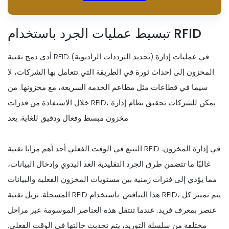
تبسيط عمليات الجرد باستخدام RFID
أدى دمج تقنية RFID (تحديد الترددات الراديوية) في عمليات إدارة
المخزون إلى إحداث ثورة في الطريقة التي تتعامل بها الشركات، لا
سيما في قطاعات مثل مطاعم الخدمة السريعة، مع مخزونها. من
خلال الاستفادة من قدرات RFID، يمكن للشركات تحقيق نظام إدارة
مخزون مبسط وفعال ودقيق للغاية. يعد
التتبع في الوقت الفعلي أحد أهم مزايا تقنية RFID في إدارة المخزون.
غالبًا ما تتضمن طرق الجرد التقليدية العد اليدوي وإدخال البيانات،
مما يؤدي إلى فترات زمنية بين مستويات المخزون الفعلية والبيانات
المسجلة. تزيل تقنية RFID هذا التناقض. باستخدام RFID، يتم تمييز كل
عنصر بمعرف فريد. عندما تنتقل هذه العناصر الموسومة عبر مراحل
مختلفة من سلسلة التوريد، يتم تحديث حالتها في الوقت الفعلي.