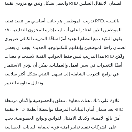
والعمل بشكل وثيق مع مزودي تقنية RFID لضمان الانتقال السلس.
تدريب الموظفين هو جانب أساسي من تنفيذ تقنية RFID. بالنسبة
للموظفين الذين اعتادوا على أساليب إدارة المخزون التقليدية، قد
يكون التكيف مع النظام الجديد أمرًا شاقًا. التدريب الكافي ضروري
لضمان راحة الموظفين وإتقانهم للتكنولوجيا الجديدة. يجب أن يغطي
هذا التدريب ليس فقط الجوانب الفنية لاستخدام معدات RFID ولكن
أيضًا التغييرات في سير العمل والعمليات. يمكن أن يؤدي الاستثمار
في برامج التدريب الشاملة إلى تسهيل التبني بشكل أكثر سلاسة
وتقليل مقاومة التغيير.
علاوة على ذلك، هناك مخاوف تتعلق بالخصوصية والأمان مرتبطة
بتقنية RFID. يعد ضمان أمان البيانات المرسلة بواسطة أنظمة RFID
أمرًا بالغ الأهمية، وكذلك الامتثال لقوانين ولوائح الخصوصية. يجب
على الشركات تنفيذ تدابير أمنية قوية لحماية البيانات الحساسة