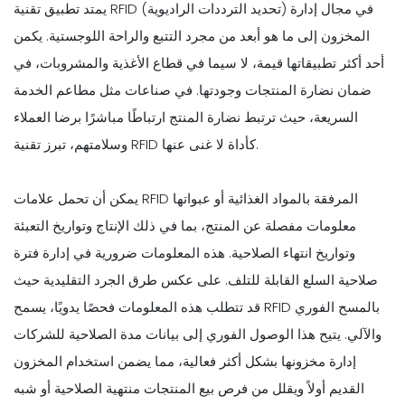
يمتد تطبيق تقنية RFID (تحديد الترددات الراديوية) في مجال إدارة
المخزون إلى ما هو أبعد من مجرد التتبع والراحة اللوجستية. يكمن
أحد أكثر تطبيقاتها قيمة، لا سيما في قطاع الأغذية والمشروبات، في
ضمان نضارة المنتجات وجودتها. في صناعات مثل مطاعم الخدمة
السريعة، حيث ترتبط نضارة المنتج ارتباطًا مباشرًا برضا العملاء
وسلامتهم، تبرز تقنية RFID كأداة لا غنى عنها.
يمكن أن تحمل علامات RFID المرفقة بالمواد الغذائية أو عبواتها
معلومات مفصلة عن المنتج، بما في ذلك الإنتاج وتواريخ التعبئة
وتواريخ انتهاء الصلاحية. هذه المعلومات ضرورية في إدارة فترة
صلاحية السلع القابلة للتلف. على عكس طرق الجرد التقليدية حيث
قد تتطلب هذه المعلومات فحصًا يدويًا، يسمح RFID بالمسح الفوري
والآلي. يتيح هذا الوصول الفوري إلى بيانات مدة الصلاحية للشركات
إدارة مخزونها بشكل أكثر فعالية، مما يضمن استخدام المخزون
القديم أولاً ويقلل من فرص بيع المنتجات منتهية الصلاحية أو شبه