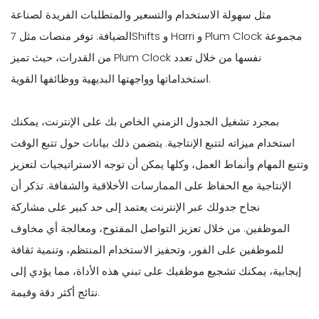
مثل سهولة الاستخدام والتسعير والمتطلبات الفريدة لصناعة
الضيافة. توفر منصات مثل 7Shifts و Harri و Plum Clock مجموعة
من القدرات، حيث تميز Plum Clock نفسها من خلال تعدد
استخداماتها وواجهتها البديهية ووظائفها القوية.
بمجرد تشغيل الجدول الزمني الخاص بك على الإنترنت، يمكنك
استخدام ميزاته لتتبع الإنتاجية. يتضمن ذلك بيانات حول تتبع الوقت
وتتبع المهام وأنماط العمل، وكلها يمكن أن توجه الاستراتيجيات لتعزيز
الإنتاجية مع الحفاظ على الممارسات الأخلاقية والشفافة. تذكر أن
نجاح جدولك عبر الإنترنت يعتمد إلى حد كبير على مشاركة
الموظفين. من خلال تعزيز التواصل المفتوح، ومعالجة أي مخاوف
للموظفين على الفور، وتحفيز الاستخدام المنتظم، وتنمية ثقافة
إيجابية، يمكنك تشجيع موظفيك على تبني هذه الأداة، مما يؤدي إلى
نتائج أكثر دقة وقيمة.