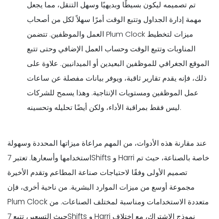
تم تصميمه ليكون بسيطًا وبديهيًا وسهل التنقل، مما يجعل
مهمة إدارة الجداول وتتبع الوقت أمرًا سهلاً لكل من أصحاب
العمل والموظفين. تتضمن Plum Clock ميزات لتخطيط
المناوبات وتتبع الوقت وحساب العمل الإضافي وحتى تتبع
الموقع الجغرافي للموظفين البعيدين أو الميدانيين. علاوة على
ذلك، فإنه يقدم تقارير ثاقبة، ويوفر بيانات مفصلة عن ساعات
عمل الموظفين ومستويات الإنتاجية. وهذا يسمح للشركات
ليس فقط بمراقبة الأداء، ولكن أيضًا تحليله وتحسينه.
عند مقارنة هذه الأدوات، من المهم مراعاة ميزاتها المحددة وسهولة
استخدامها وأسعارها. تعتبر 7Shifts و Harri خاصة بالصناعة، حيث تم
تصميم الأولى وفقًا لاحتياجات صناعة المطاعم وتقدم الأخيرة
مجموعة أوسع من ميزات الموارد البشرية. من ناحية أخرى، فإن
Plum Clock متعددة الاستخدامات ومناسبة لمختلف الصناعات. من
حيث التسعير، تتبع 7Shifts و Harri نموذج الاشتراك، مع اختلاف