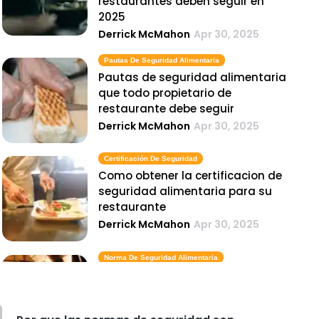
restaurantes deben seguir en
2025
Derrick McMahon
Apr 30, 2025
Pautas De Seguridad Alimentaria
Pautas de seguridad alimentaria
que todo propietario de
restaurante debe seguir
Derrick McMahon
Apr 30, 2025
Certificación De Seguridad
Como obtener la certificacion de
seguridad alimentaria para su
restaurante
Derrick McMahon
Apr 30, 2025
Norma De Seguridad Alimentaria
5 formas sencillas de garantizar
que su restaurante cumpla con
los estandares de seguridad