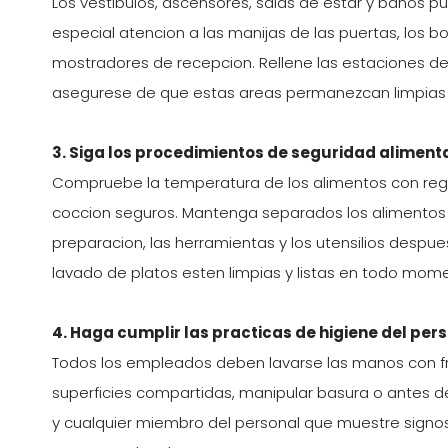
Los vestibulos, ascensores, salas de estar y banos pu
especial atencion a las manijas de las puertas, los b
mostradores de recepcion. Rellene las estaciones d
asegurese de que estas areas permanezcan limpias e
3. Siga los procedimientos de seguridad alimenta
Compruebe la temperatura de los alimentos con reg
coccion seguros. Mantenga separados los alimentos c
preparacion, las herramientas y los utensilios desp
lavado de platos esten limpias y listas en todo mom
4. Haga cumplir las practicas de higiene del per
Todos los empleados deben lavarse las manos con f
superficies compartidas, manipular basura o antes de
y cualquier miembro del personal que muestre sig