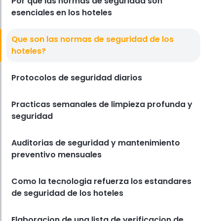
Por que las normas de seguridad son
alimentaria
esenciales en los hoteles
Derrick McMahon
Apr 30, 2025
Regla De Seguridad Alimentaria
Que son las normas de seguridad de los
Herramientas digitales para
hoteles?
ayudar a su restaurante a
rastrear y hacer cumplir las
normas de seguridad
Protocolos de seguridad diarios
alimentaria
Derrick McMahon
Apr 30, 2025
Practicas semanales de limpieza profunda y
seguridad
Auditorias de seguridad y mantenimiento
preventivo mensuales
Como la tecnologia refuerza los estandares
de seguridad de los hoteles
Elaboracion de una lista de verificacion de