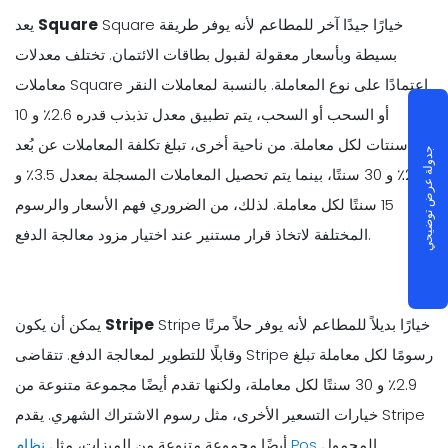
Square خيارًا جيدًا آخر للمطاعم لأنه يوفر طريقة
Square
يعد
بسيطة وبأسعار معقولة لقبول بطاقات الائتمان. تختلف معدلات
معاملات Square اعتمادًا على نوع المعاملة. بالنسبة لمعاملات النقر
أو السحب أو السحب، يتم تطبيق معدل تذبذب قدره 2.6٪ و 10
سنتات لكل معاملة. من ناحية أخرى، تبلغ تكلفة المعاملات عن بُعد
جدولة عرض توضيحي
2.9٪ و 30 سنتًا، بينما يتم تحصيل المعاملات المسجلة بمعدل 3.5٪ و
15 سنتًا لكل معاملة. لذلك، من الضروري فهم الأسعار والرسوم
المختلفة لاتخاذ قرار مستنير عند اختيار مزود معالجة الدفع.
Stripe خيارًا بديلاً للمطاعم لأنه يوفر حلاً مرنًا
Stripe
يمكن أن يكون
وقابلًا للتطوير لمعالجة الدفع. تتقاضى Stripe رسومًا لكل معاملة تبلغ
2.9٪ و 30 سنتًا لكل معاملة، ولكنها تقدم أيضًا مجموعة متنوعة من
خيارات التسعير الأخرى، مثل رسوم الاشتراك الشهري. يقدم Stripe
المحمول
نظام Pos
أيضًا مجموعة متنوعة من الميزات، مثل