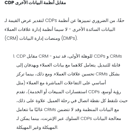
CDP مقابل أنظمة البيانات الأخرى
لتقدير عرض القيمة لـ CDPs حقًا، من الضروري تمييزها عن أنظمة
البيانات السائدة الأخرى - لا سيما أنظمة إدارة علاقات العملاء
(CRM) ومنصات إدارة البيانات (DMPs).
CDP مقابل CRM - للوهلة الأولى، قد تبدو CDPs و CRMs
قابلة للتبديل. يتعامل كلاهما مع بيانات العملاء ويهدفان إلى
تحسين علاقات العملاء. ومع ذلك، بينما تركز CRMs بشكل
أساسي على التفاعلات المباشرة مع العملاء (مثل
استفسارات المبيعات أو الخدمة)، تقدم CDPs رؤية أوسع،
حيث تلتقط كل نقطة اتصال في رحلة العميل. علاوة على ذلك،
غالبًا ما تتعامل CRMs مع البيانات المنظمة وقد لا تتضمن
السلوك عبر الإنترنت، بينما يمكن لـ CDPs معالجة البيانات
المهيكلة وغير المهيكلة.