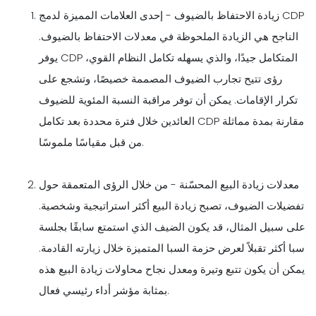
زيادة الاحتفاظ بالضيوف - إحدى العلامات المميزة لدمج CDP
الناجح هي الزيادة الملحوظة في معدلات الاحتفاظ بالضيوف.
يوفر CDP المتكامل جيدًا، والذي يسهله تكامل النظام القوي،
رؤى تتيح تجارب الضيوف المصممة خصيصًا، وتشجع على
تكرار الإقامات. يمكن أن توفر مراقبة النسبة المئوية للضيوف
العائدين خلال فترة محددة بعد تكامل CDP مقارنة بمدة مماثلة
من قبل مقياسًا ملموسًا.
معدلات زيادة البيع المحسّنة - من خلال الرؤى المتعمقة حول
تفضيلات الضيوف، تصبح زيادة البيع أكثر استراتيجية وشخصية.
على سبيل المثال، قد يكون الضيف الذي استمتع سابقًا بجلسة
سبا أكثر تقبلاً لعرض حزمة السبا المتميزة خلال زيارته القادمة.
يمكن أن يكون تتبع وتيرة ومعدل نجاح محاولات زيادة البيع هذه
بمثابة مؤشر أداء رئيسي فعال.