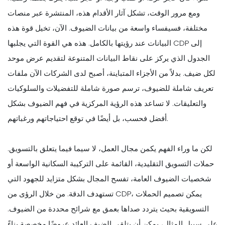
ومع مرور الوقت، تشكل آثار الأقدام هذه، المنتشرة عبر منصات
مختلفة، فسيفساء واسعة من بيانات الضيوف. الآن، تخيل قوة هذه
البيانات عند رؤيتها بالكامل. هذه هي القوة التي يجلبها CDP إلى
الجدول الذي يركز على نقاط البيانات المتنوعة لتقديم عرض موحد
لكل ضيف. بدلاً من الأجزاء المتباينة، أصبح لدى الشركات الآن ملفات
تعريف شاملة للضيوف، ترسم صورة شاملة للتفضيلات والسلوكيات
والتعليقات. لا تساعد هذه الرؤية المركزية في فهم الضيوف بشكل
أفضل فحسب، بل أيضًا في توقع احتياجاتهم ورغباتهم.
لكن ما وراء الفهم يكمن مجال العمل، لا سيما فيما يتعلق بالتسويق.
حملات التسويق التقليدية، القائمة على التركيبة السكانية الواسعة أو
شخصيات الضيوف العامة، تفسح المجال بشكل متزايد للجهود التي
تستهدف الدقة. من خلال الرؤى من CDP، يمكن تصميم الحملات
التسويقية بحيث يتردد صداها بعمق مع شرائح محددة من الضيوف.
على سبيل المثال، يمكن أن يتلقى الضيف العائد عروضًا مخصصة بناءً