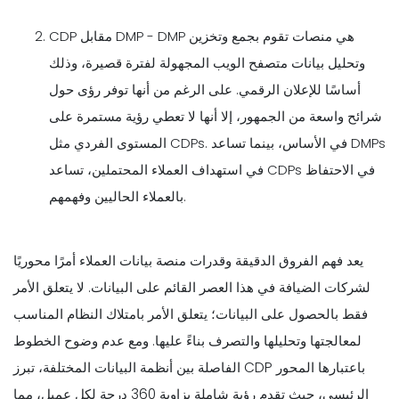
CDP مقابل DMP - DMP هي منصات تقوم بجمع وتخزين
وتحليل بيانات متصفح الويب المجهولة لفترة قصيرة، وذلك
أساسًا للإعلان الرقمي. على الرغم من أنها توفر رؤى حول
شرائح واسعة من الجمهور، إلا أنها لا تعطي رؤية مستمرة على
المستوى الفردي مثل CDPs. في الأساس، بينما تساعد DMPs
في استهداف العملاء المحتملين، تساعد CDPs في الاحتفاظ
بالعملاء الحاليين وفهمهم.
يعد فهم الفروق الدقيقة وقدرات منصة بيانات العملاء أمرًا محوريًا
لشركات الضيافة في هذا العصر القائم على البيانات. لا يتعلق الأمر
فقط بالحصول على البيانات؛ يتعلق الأمر بامتلاك النظام المناسب
لمعالجتها وتحليلها والتصرف بناءً عليها. ومع عدم وضوح الخطوط
الفاصلة بين أنظمة البيانات المختلفة، تبرز CDP باعتبارها المحور
الرئيسي، حيث تقدم رؤية شاملة بزاوية 360 درجة لكل عميل، مما