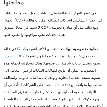
معالجتها
في عصر القرارات القائمة على البيانات، يمثل دمج منصة بيانات
العملاء (CDP) في الإطار التشغيلي لشركات الضيافة إمكانات هائلة،
لا سيما في مجال تسويق CDP. ومع ذلك، مثل أي مبادرة تحويلية،
هناك تحديات يجب مواجهتها والتغلب عليها.
مخاوف خصوصية البيانات
- التحدي الأكثر أهمية وإلحاحًا في عالم
هو ضمان خصوصية البيانات. عندما تقوم الشركات
تسويق CDP
بجمع وتحليل بيانات شاملة عن ضيوفها، هناك مسؤولية لحماية هذه
المعلومات. يمكن أن تؤدي انتهاكات البيانات أو سوء التعامل إلى
تشويه سمعة العلامة التجارية وتؤدي إلى تداعيات قانونية. ولمعالجة
ذلك، يجب على الشركات التأكد من أن CDPs الخاصة بها متوافقة مع
اللوائح العالمية لحماية البيانات. تعتبر عمليات التدقيق المنتظمة
وبروتوكولات التشفير القوية وسياسات استخدام البيانات الواضحة
أمرًا محوريًا. علاوة على ذلك، يمكن للشفافية مع الضيوف حول كيفية