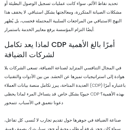
تحديد نقاط الألم، سواء كانت عمليات تسجيل الوصول البطيئة أو
مشكلات الصيانة المتكررة، ومعالجتها بشكل استباقي. لا يخفف هذا
النهج الاستباقي من المراجعات السلبية المحتملة فحسب، بل يُظهر
أيضًا التزام المؤسسة برفع معايير الخدمة باستمرار.
لماذا يعد تكامل CDP أمرًا بالغ الأهمية
لشركات الضيافة
في المجال التنافسي المتزايد لصناعة الضيافة، تسعى الشركات بلا
هوادة إلى استراتيجيات تميزها عن الحشد. من بين الأدوات والتقنيات
العديدة المتاحة، يبرز تكامل منصة بيانات العملاء (CDP) باعتباره أمرًا
حيويًا بشكل خاص. قد يتساءل المرء لماذا يحظى CDP بهذه الأهمية؟
دعونا نتعمق في الأسباب. تتمحور
صناعة الضيافة في جوهرها حول تقديم تجارب لا تُنسى. كل تفاعل،
سواء كان حجز غرفة أو طلب وجبة أو حجز سبا، يترك بصمة رقمية.