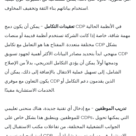
استخدام بياناتهم بناء الثقة وتخفيف المخاوف.
تعقيدات التكامل
- يمكن أن يكون دمج CDP في الأنظمة الحالية
مهمة شاقة، خاصة إذا كانت الشركة تستخدم أنظمة قديمة أو منصات
مختلفة متعددة. المفتاح هنا هو التعامل مع تكامل CDP بشكل
منهجي. ابدأ بتحديد مصادر البيانات الأكثر أهمية لجهود تسويق CDP
ودمجها أولاً. يمكن أن يؤدي التكامل التدريجي، بدلاً من الإصلاح
الشامل، إلى تسهيل عملية الانتقال. بالإضافة إلى ذلك، يمكن أن
يكون التعاون مع موفري CDP الذين يقدمون دعم التكامل أو
الخدمات الاستشارية مفيدًا.
تدريب الموظفين
- مع إدخال أي تقنية جديدة، هناك منحنى تعليمي
للموظفين. وينطبق هذا بشكل خاص على CDPs، التي يمكنها تحويل
الجوانب التشغيلية المختلفة، من تفاعلات مكتب الاستقبال إلى
استراتيجيات تسويق CDP. الاستثمار في دورات تدريبية شاملة أمر