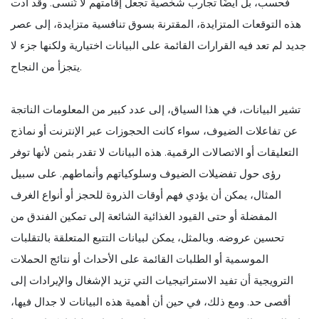
فحسب، بل أيضًا تجارب شخصية تجعل إقامتهم لا تُنسى. وقد أدت
هذه التوقعات المتزايدة، المقترنة بسوق تنافسية متزايدة، إلى عصر
جديد لم تعد فيه القرارات القائمة على البيانات اختيارية ولكنها جزء لا
يتجزأ من النجاح.
تشير البيانات، في هذا السياق، إلى عدد كبير من المعلومات الناتجة
عن تفاعلات الضيوف، سواء كانت الحجوزات عبر الإنترنت أو نماذج
التعليقات أو الاتصالات الرقمية. هذه البيانات لا تقدر بثمن لأنها توفر
رؤى حول تفضيلات الضيوف وسلوكياتهم وأنماطهم. على سبيل
المثال، يمكن أن يؤدي فهم أوقات الذروة للحجز أو أنواع الغرف
المفضلة أو حتى القيود الغذائية الشائعة إلى تمكين الفندق من
تحسين عروضه. وبالمثل، يمكن لبيانات التتبع المتعلقة بالتقلبات
الموسمية أو الطلبات القائمة على الأحداث أو نتائج الحملات
الترويجية أن تفيد الاستراتيجيات التي تزيد الإشغال والإيرادات إلى
أقصى حد. ومع ذلك، في حين أن أهمية هذه البيانات لا جدال فيها،