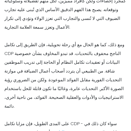
كمجرد إحصاءات ولكن كأفراد مميزين، لكل منهم تفضيلاته وسلوكياته
وتوقعاته. يصبح هذا الفهم الدقيق الأساس الذي تُبنى عليه تجارب
الضيوف التي لا تُنسى والتجارب التي تعزز الولاء وتؤدي إلى تكرار
الأعمال وتعزز سمعة العلامة التجارية.
ومع ذلك، كما هو الحال مع أي رحلة تحويلية، فإن الطريق إلى تكامل
CDP الناجح محفوف بالتحديات. قد تبدو المخاوف بشأن خصوصية
البيانات أو تعقيدات تكامل النظام أو الحاجة إلى تدريب الموظفين
شاقة. من الطبيعي أن يتردد أصحاب أعمال الضيافة في موازنة
التحديات الفورية مقابل الفوائد الموعودة. ولكن من الضروري رؤية
الصورة الأكبر. التحديات عابرة، وغالبًا ما تكون قابلة للحل باستخدام
الاستراتيجيات والأدوات والعقلية الصحيحة. الفوائد، من ناحية أخرى،
دائمة.
على المدى الطويل، فإن مزايا تكامل CDP - سواء كان ذلك في