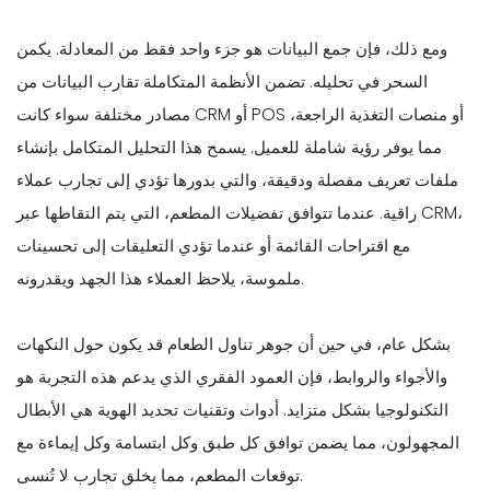
ومع ذلك، فإن جمع البيانات هو جزء واحد فقط من المعادلة. يكمن
السحر في تحليله. تضمن الأنظمة المتكاملة تقارب البيانات من
مصادر مختلفة سواء كانت CRM أو POS أو منصات التغذية الراجعة،
مما يوفر رؤية شاملة للعميل. يسمح هذا التحليل المتكامل بإنشاء
ملفات تعريف مفصلة ودقيقة، والتي بدورها تؤدي إلى تجارب عملاء
راقية. عندما تتوافق تفضيلات المطعم، التي يتم التقاطها عبر CRM،
مع اقتراحات القائمة أو عندما تؤدي التعليقات إلى تحسينات
ملموسة، يلاحظ العملاء هذا الجهد ويقدرونه.
بشكل عام، في حين أن جوهر تناول الطعام قد يكون حول النكهات
والأجواء والروابط، فإن العمود الفقري الذي يدعم هذه التجربة هو
التكنولوجيا بشكل متزايد. أدوات وتقنيات تحديد الهوية هي الأبطال
المجهولون، مما يضمن توافق كل طبق وكل ابتسامة وكل إيماءة مع
توقعات المطعم، مما يخلق تجارب لا تُنسى.