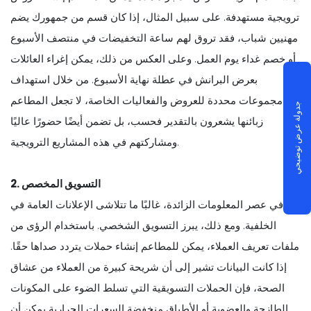
ترويجية مستهدفة. على سبيل المثال، إذا كان قسم من جمهورك يضم
مهنيين شباب، فقد تروق لهم ساعة التخفيضات في منتصف الأسبوع
أو خصم غداء يوم العمل. وعلى العكس من ذلك، يمكن إغراء العائلات
بعرض البرانش في عطلة نهاية الأسبوع. من خلال استهداف
مجموعات محددة للعروض والفعاليات الخاصة، لا تجعل المطاعم
جدولة عرض توضيحي
زبائنها يشعرون بالتقدير فحسب، بل تضمن أيضًا حضورًا عاليًا
ومشاركتهم في هذه المشاريع الترويجية.
2. التسويق المخصص
في عصر المعلومات الزائدة، غالبًا ما تتلاشى الإعلانات العامة في
الخلفية. ومع ذلك، يبرز التسويق الشخصي. باستخدام الرؤى من
ملفات تعريف العملاء، يمكن للمطاعم إنشاء حملات يتردد صداها حقًا.
إذا كانت البيانات تشير إلى أن شريحة كبيرة من العملاء من عشاق
الصحة، فإن الحملات التسويقية التي تسلط الضوء على المكونات
الطازجة والعضوية أو الأطباق منخفضة السعرات الحرارية يمكن أن