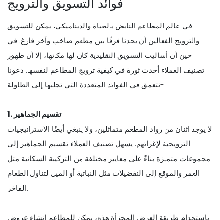
فوائد التسويق والترويج
في عالم المطاعم النابض بالحياة والديناميكي، يمكن للتسويق
والترويج الفعالين أن يحدثا فرقًا بين مطعم صاخب وآخر فارغ. في
حين أن أساليب التسويق التقليدية كان لها مكانها، إلا أن ظهور
تصنيف العملاء أحدث ثورة في كيفية ترويج المطاعم لنفسها. دعونا
نتعمق في الفوائد المتعددة التي تجلبها إلى الطاولة-
1. تقسيم الجماهير
لا يوجد اثنان من رواد المطعم متماثلين، ولا ينبغي أيضًا الاستراتيجيات
الترويجية لإغرائهم. يسهل تصنيف العملاء تقسيم الجماهير إلى
مجموعات متميزة بناءً على معايير مختلفة من التركيبة السكانية مثل
العمر والموقع إلى التفضيلات مثل النباتية أو الميل لتناول الطعام
الفاخر.
باستخدام طريقة العرض المجزأة هذه، يمكن للمطاعم إنشاء عروض