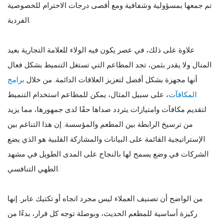
تم جمعها بمسؤولية وشفافية ومع أقصى درجات الاحترام للخصوصية
الفردية.
علاوة على ذلك، في عصر يكون فيه الولاء للعلامة التجارية بعيد
المنال ولا يقدر بثمن، تجد المطاعم التي تستغل التنميط بشكل فعال
أنها مجهزة بشكل أفضل لتعزيز العلاقات الدائمة. من خلال
برامج
المكافآت
، على سبيل المثال، يمكن للمطاعم استخدام التنميط
لتقديم مكافآت وامتيازات يتردد صداها حقًا لدى جمهورها، مما يزيد
من ترسيخ الرابطة بين المطعم والمؤسسة. إن هذا التناغم بين
الإستراتيجية القائمة على البيانات والمشاركة القلبية هو الذي يضع
الشركات في وضع يسمح لها بالنجاح على المدى الطويل في مشهد
الطهي التنافسي.
من الواضح أن تصنيف العملاء ليس مجرد اتجاه أو تكتيك عابر. إنها
ركيزة أساسية للمطعم الحديث، وبوصلة توجه كل قرار، بدءًا من