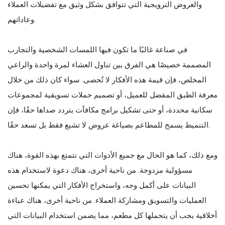
والعروض الترويجية التي تتوافق بشكل وثيق مع تفضيلات العملاء
وعاداتهم.
في صناعة غالبًا ما تكون فيها اللمسات الشخصية والتجارب
المصممة خصيصًا هي الفرق بين تناول العشاء لمرة واحدة والراعي
المخلص، فإن قيمة هذه الأفكار لا تُحصى. سواء كان ذلك من خلال
معرفة الطبق المفضل للعميل، أو تصميم حملات تسويقية لمجموعات
سكانية محددة، أو حتى تشكيل برامج مكافآت يتردد صداها حقًا، فإن
التنميط يسمح للمطاعم بصياغة عروض لا تشبع فقط بل تسعد حقًا.
ومع ذلك، كما هو الحال مع جميع الأدوات التي تتمتع بهذه القوة، هناك
مسؤولية مزدوجة. من ناحية أخرى، هناك دعوة لاستخدام هذه
البيانات على أكمل وجه، واستخراج الأفكار التي يمكنها تحسين
العمليات والتسويق ومشاركة العملاء. من ناحية أخرى، هناك عباءة
أخلاقية يجب أن يتحملها كل مطعم، مما يضمن استخدام البيانات التي