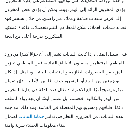
واحدة من أهم التحديات التي تواجهها المطاعم هي إدارة المخزون.
يؤدي المخزون الزائد إلى الهدر، بينما يمكن أن يؤدي نقص المخزون
إلى فرص مبيعات ضائعة وعملاء غير راضين. من خلال تسخير قوة
تحديد سمات العملاء، يمكن للمطاعم التنبؤ بتفضيلات قاعدة عملائها
المتكررين بدرجة أعلى من الدقة.
على سبيل المثال، إذا كانت البيانات تشير إلى أن جزءًا كبيرًا من رواد
المطعم المنتظمين يفضلون الأطباق النباتية، فمن المنطقي تخزين
المزيد من الخضروات الطازجة والمنتجات النباتية. وبالمثل، إذا كان
نوع معين من النبيذ أو المشروبات شائعًا بين الأغلبية، فإن ضمان
توفره يصبح أمرًا بالغ الأهمية. لا تقلل هذه الدقة في إدارة المخزون
من الهدر والتكاليف فحسب، بل تضمن أيضًا أن يجد رواد المطعم
دائمًا أطباقهم ومشروباتهم المفضلة في القائمة. ومع ذلك، مع جمع
هذه البيانات، من الضروري النظر في تدابير
حماية البيانات
لضمان
بقاء معلومات العملاء سرية وآمنة.