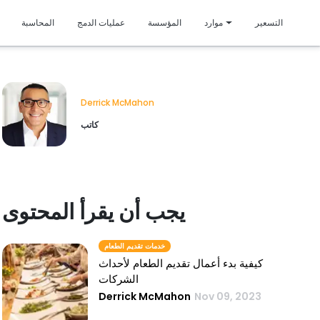
متمي
التسعير
موارد
المؤسسة
عمليات الدمج
المحاسبة
Derrick McMahon
كاتب
يجب أن يقرأ المحتوى
خدمات تقديم الطعام
كيفية بدء أعمال تقديم الطعام لأحداث
الشركات
Derrick McMahon
Nov 09, 2023