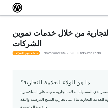
مقالات
أكاديمية التدريب
كتشف أحدث
وسّع نطاق معرفتك واكتسب الشهادة من خلال
الاستفادة من دوراتنا التدريبية المجانية عبر الإنترنت.
 101
أحداث محلية
مطعم ناجح
قاد المدرب دورات لمساعدة المشغلين على تعلم كل
شيء من القدرات الأساسية إلى الميزات المتقدمة.
ة التجارية من خلال خدمات تموين
لقوالب
ندوات عبر الإنترنت
الشركات
م قوالبنا
تساعدك البرامج التعليمية المجانية عبر الإنترنت التي
يقودها الخبراء على المضي قدمًا والبقاء على اطلاع.
November 09, 2023 - 8 minutes read
خدمات تموين الشركات
ما هو الولاء للعلامة التجارية؟
لمستمر لدى المستهلك لعلامة تجارية معينة على المنافسين،
للعلامة التجارية بناءً على تجارب المنتج المرضية والثقة
والقيمة المتصورة.