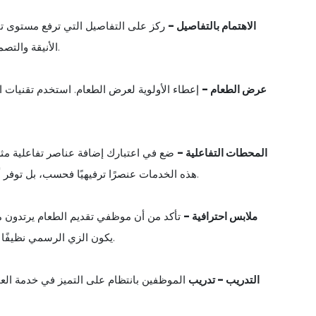
2. الاهتمام بالتفاصيل -
ركز على التفاصيل التي ترفع مستوى تجر
الأنيقة والتصميمات المركزية الفريدة التي تعكس موضوع الحدث ونظام الألوان.
3. عرض الطعام -
إعطاء الأولوية لعرض الطعام. استخدم تقنيات الط
4. المحطات التفاعلية -
ضع في اعتبارك إضافة عناصر تفاعلية مث
هذه الخدمات عنصرًا ترفيهيًا فحسب، بل توفر أيضًا نقطة نقاش للضيوف، مما يجعل خدمة تقديم الطعام لا تُنسى.
5. ملابس احترافية -
تأكد من أن موظفي تقديم الطعام يرتدون 
يكون الزي الرسمي نظيفًا ومجهزًا جيدًا ويتضمن بطاقة اسم لتسهيل التعرف على الموظفين.
6. التدريب - تدريب
الموظفين بانتظام على التميز في خدمة الع