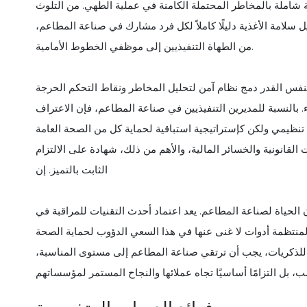
 شاملة بالمخاطر المحتملة الكامنة في عملية الطهي. من التلوث
 سلامة الأغذية دليلًا كاملاً لكل فرد مشارك في صناعة المطاعم،
من الطهاة التنفيذيين إلى موظفي الخطوط الأمامية.
در دمج نظام آمن لتحليل المخاطر ونقاط التحكم الحرجة (HACCP). هذا النهج المنهجي يحدد ويقيم ويتحكم
 بالنسبة للمديرين التنفيذيين في صناعة المطاعم، فإن الاعتراف
تنظيمي ولكن كإستراتيجية استباقية لحماية كل من الصحة العامة
ات القانونية والخسائر المالية، والأهم من ذلك، شهادة على الالتزام
الثابت بالتميز. إن
 الحياة لصناعة المطاعم. يعد اعتماد أحدث التقنيات للمراقبة في
منتظمة أدوات لا غنى عنها في هذا السعي الدؤوب لحماية الصحة
ة للذكريات، يجب أن ترتقي صناعة المطاعم إلى مستوى المناسبة،