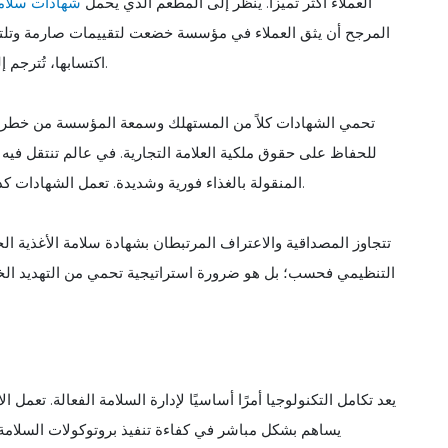
العملاء أكثر تميزًا. يُنظر إلى المطعم الذي يحمل
شهادات سلامة
المرجح أن يثق العملاء في مؤسسة خضعت لتقييمات صارمة وتلتزم 
اكتسابها، تُترجم إلى الولاء، وهي سلعة ثمينة في صناعة مدفوعة بالأعمال المتكررة.
تحمي الشهادات كلاً من المستهلك وسمعة المؤسسة من خطر التلو
للحفاظ على حقوق ملكية العلامة التجارية. في عالم تنتقل في
المنقولة بالغذاء فورية وشديدة. تعمل الشهادات كدفاع وقائي، مما يعزز التصور بأن المطعم هو حصن لسلامة الأغذية.
تتجاوز المصداقية والاعتراف المرتبطان بشهادة سلامة الأغذية الحدو
التنظيمي فحسب؛ بل هو ضرورة استراتيجية تحمي من التهديد الخ
يعد تكامل التكنولوجيا أمرًا أساسيًا لإدارة السلامة الفعالة. تعمل
يساهم بشكل مباشر في كفاءة تنفيذ بروتوكولات السلامة و