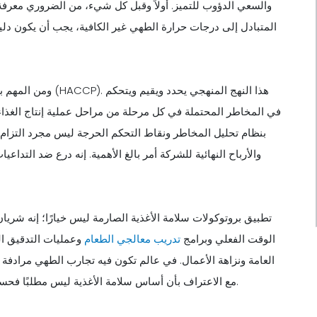
والسعي الدؤوب للتميز. أولاً وقبل كل شيء، من الضروري معرفة
المتبادل إلى درجات حرارة الطهي غير الكافية، يجب أن يكون دليل
ومن المهم بنفس الق
في المخاطر المحتملة في كل مرحلة من مراحل عملية إنتاج الغذاء.
بنظام تحليل المخاطر ونقاط التحكم الحرجة ليس مجرد التزام 
والأرباح النهائية للشركة أمر بالغ الأهمية. إنه درع ضد التداعي
تطبيق بروتوكولات سلامة الأغذية الصارمة ليس خيارًا؛ إنه شريان
الوقت الفعلي وبرامج
تدريب معالجي الطعام
وعمليات التدقيق ال
العامة ونزاهة الأعمال. في عالم تكون فيه تجارب الطهي مرادف
مع الاعتراف بأن أساس سلامة الأغذية ليس مطلبًا فحسب، بل التزامًا أساسيًا تجاه عملائها والنجاح المستمر لمؤسساتهم.