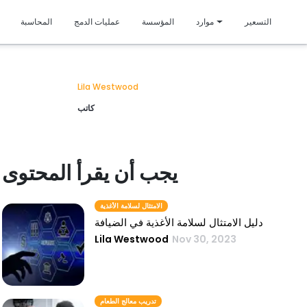
متمي
التسعير
موارد
المؤسسة
عمليات الدمج
المحاسبة
Lila Westwood
كاتب
يجب أن يقرأ المحتوى
الامتثال لسلامة الأغذية
دليل الامتثال لسلامة الأغذية في الضيافة
Lila Westwood
Nov 30, 2023
تدريب معالج الطعام