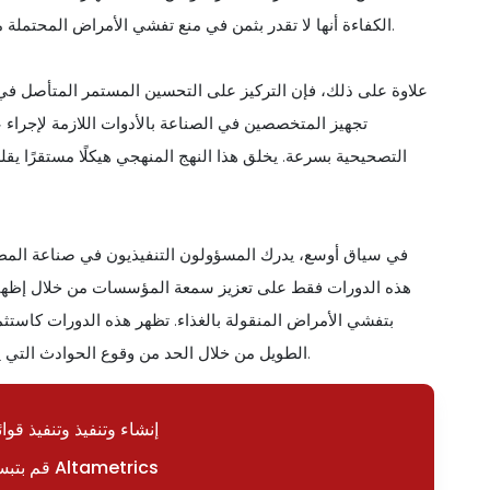
الكفاءة أنها لا تقدر بثمن في منع تفشي الأمراض المحتملة من خلال تحديد نقاط الضعف ومعالجتها قبل أن تتصاعد إلى أزمات.
علاوة على ذلك، فإن التركيز على التحسين المستمر المتأصل في ه
تجهيز المتخصصين في الصناعة بالأدوات اللازمة لإجراء 
التصحيحية بسرعة. يخلق هذا النهج المنهجي هيكلًا مستقرًا يق
في سياق أوسع، يدرك المسؤولون التنفيذيون في صناعة المطاع
هذه الدورات فقط على تعزيز سمعة المؤسسات من خلال إظهار الا
بتفشي الأمراض المنقولة بالغذاء. تظهر هذه الدورات كاست
الطويل من خلال الحد من وقوع الحوادث التي يمكن أن تؤدي إلى تداعيات قانونية وخسائر مالية وأضرار بالسمعة.
إنشاء وتنفيذ وتنفيذ قوا
قم بتبسيط عملياتك باستخدام Altametrics