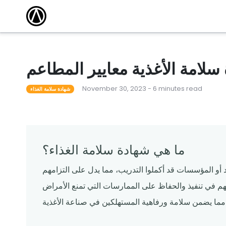
مقالات
أكاديمية التدريب
كتشف أحدث
وسّع نطاق معرفتك واكتسب الشهادة من خلال
الاستفادة من دوراتنا التدريبية المجانية عبر الإنترنت.
 101
أحداث محلية
مطعم ناجح
قاد المدرب دورات لمساعدة المشغلين على تعلم كل
شيء من القدرات الأساسية إلى الميزات المتقدمة.
سلامة الأغذية معايير المطاعم
لقوالب
ندوات عبر الإنترنت
November 30, 2023 - 6 minutes read
شهادة سلامة الغذاء
م قوالبنا
تساعدك البرامج التعليمية المجانية عبر الإنترنت التي
يقودها الخبراء على المضي قدمًا والبقاء على اطلاع.
ما هي شهادة سلامة الغذاء؟
د أو المؤسسات قد أكملوا التدريب، مما يدل على التزامهم
تهم في تنفيذ والحفاظ على الممارسات التي تمنع الأمراض