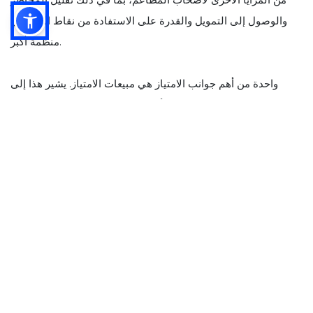
والوصول إلى التمويل والقدرة على الاستفادة من نقاط القوة في
منظمة أكبر.
واحدة من أهم جوانب الامتياز هي مبيعات الامتياز. يشير هذا إلى
عملية بيع تراخيص الامتياز لأصحاب الامتياز المحتملين المهتمين
بتشغيل مطعم تحت اسم العلامة التجارية للشركة الأم ونموذج
الأعمال. تعتبر مبيعات الامتياز عنصرًا حاسمًا في أي استراتيجية امتياز
ناجحة، لأنها مرتبطة بشكل مباشر بالربحية الإجمالية لسلسلة
المطاعم.
في هذه المقالة، سنلقي نظرة فاحصة على كيفية قيام أصحاب
المطاعم بتبسيط مبيعات الامتياز وزيادة الأرباح. سنناقش الخطوات
الرئيسية التي تنطوي عليها عملية بيع الامتياز، من تحديد أصحاب
الامتياز المحتملين إلى إغلاق الصفقة. سوف نستكشف أيضًا بعضًا من