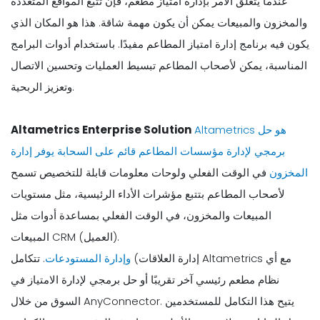
عندما يتعلق الأمر بإدارة امتياز مطعم، فإن تتبع المواقع المتعددة
والمخزون والمبيعات يمكن أن يكون مهمة شاقة. هذا هو المكان الذي
يكون فيه برنامج إدارة امتياز المطاعم مفيدًا. باستخدام أدوات البرامج
المناسبة، يمكن لأصحاب المطاعم تبسيط العمليات وتحسين الاتصال
وتعزيز الربحية.
Altametrics هو حل
Altametrics Enterprise Solution
برمجي لإدارة مؤسسات المطاعم قائم على السحابة يوفر
إدارة
المخزون
في الوقت الفعلي ولوحات معلومات قابلة للتخصيص تسمح
لأصحاب المطاعم بتتبع مؤشرات الأداء الرئيسية، مثل مستويات
المبيعات والمخزون، في الوقت الفعلي بمساعدة أدوات مثل
المبيعات CRM (العميل).
إدارة العلاقات)
وإدارة المستودعات
. تتكامل Altametrics مع أي
نظام مطعم رئيسي آخر تقريبًا أو حل برمجي لإدارة الامتياز في
السوق من خلال AnyConnector. يتيح هذا التكامل للمستخدمين