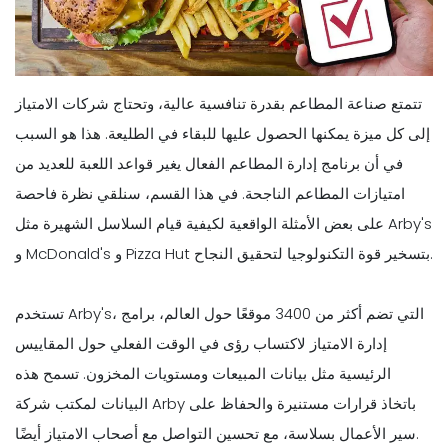
تتمتع صناعة المطاعم بقدرة تنافسية عالية، وتحتاج شركات الامتياز
إلى كل ميزة يمكنها الحصول عليها للبقاء في الطليعة. هذا هو السبب
في أن برنامج إدارة المطاعم الفعال يغير قواعد اللعبة للعديد من
امتيازات المطاعم الناجحة. في هذا القسم، سنلقي نظرة فاحصة
على بعض الأمثلة الواقعية لكيفية قيام السلاسل الشهيرة مثل Arby's
و McDonald's و Pizza Hut بتسخير قوة التكنولوجيا لتحقيق النجاح.
تستخدم Arby's، التي تضم أكثر من 3400 موقعًا حول العالم، برامج
إدارة الامتياز لاكتساب رؤى في الوقت الفعلي حول المقاييس
الرئيسية مثل بيانات المبيعات ومستويات المخزون. تسمح هذه
البيانات لمكتب شركة Arby باتخاذ قرارات مستنيرة والحفاظ على
سير الأعمال بسلاسة، مع تحسين التواصل مع أصحاب الامتياز أيضًا.