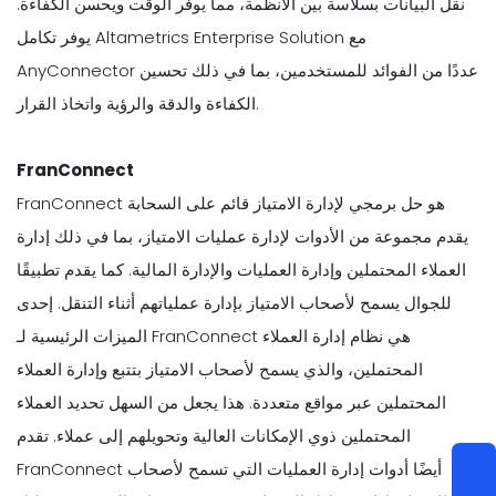
نقل البيانات بسلاسة بين الأنظمة، مما يوفر الوقت ويحسن الكفاءة.
يوفر تكامل Altametrics Enterprise Solution مع
AnyConnector عددًا من الفوائد للمستخدمين، بما في ذلك تحسين
الكفاءة والدقة والرؤية واتخاذ القرار.
FranConnect
FranConnect هو حل برمجي لإدارة الامتياز قائم على السحابة
يقدم مجموعة من الأدوات لإدارة عمليات الامتياز، بما في ذلك إدارة
العملاء المحتملين وإدارة العمليات والإدارة المالية. كما يقدم تطبيقًا
للجوال يسمح لأصحاب الامتياز بإدارة عملياتهم أثناء التنقل. إحدى
الميزات الرئيسية لـ FranConnect هي نظام إدارة العملاء
المحتملين، والذي يسمح لأصحاب الامتياز بتتبع وإدارة العملاء
المحتملين عبر مواقع متعددة. هذا يجعل من السهل تحديد العملاء
المحتملين ذوي الإمكانات العالية وتحويلهم إلى عملاء. تقدم
FranConnect أيضًا أدوات إدارة العمليات التي تسمح لأصحاب