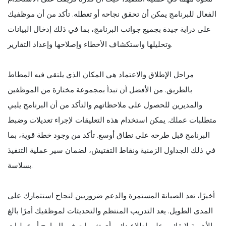
الفعال للبرنامج يمكن أن تحقق نجاحه أو تعطله. تأكد من أن موظفيك
على دراية جيدة بجميع جوانب البرنامج، بما في ذلك إدخال البيانات
وتحليلها واستكشاف الأخطاء وإصلاحها وإعداد التقارير.
مراحل الإطلاق والاعتماد هي المكان الذي يلتقي فيه المطاط
بالطريق. من الأفضل أن تبدأ بمجموعة مختارة من الموظفين
والمديرين للحصول على ملاحظاتهم والتأكد من أن البرنامج يلبي
متطلبات عملك. يمكن استخدام هذه التعليقات لإجراء تعديلات وضبط
البرنامج قبل طرحه على نطاق أوسع. تأكد من وجود خطة قوية، بما
في ذلك الجداول الزمنية ونقاط التفتيش، لضمان سير عملية التنفيذ
بسلاسة.
أخيرًا، تعد الصيانة المستمرة والدعم ضروريين لنجاح استثمارك على
المدى الطويل. يعد التدريب المنتظم والتحديثات لموظفيك أمرًا بالغ
الأهمية لإبقائهم على اطلاع دائم بأي تغييرات في البرامج أو عمليات