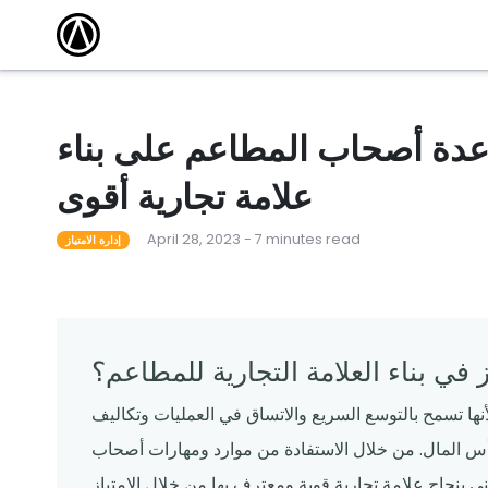
مقالات
أكاديمية التدريب
كتشف أحدث
وسّع نطاق معرفتك واكتسب الشهادة من خلال
الاستفادة من دوراتنا التدريبية المجانية عبر الإنترنت.
 101
أحداث محلية
مطعم ناجح
قاد المدرب دورات لمساعدة المشغلين على تعلم كل
شيء من القدرات الأساسية إلى الميزات المتقدمة.
اعدة أصحاب المطاعم على بناء
لقوالب
ندوات عبر الإنترنت
علامة تجارية أقوى
م قوالبنا
تساعدك البرامج التعليمية المجانية عبر الإنترنت التي
يقودها الخبراء على المضي قدمًا والبقاء على اطلاع.
April 28, 2023 - 7 minutes read
إدارة الامتياز
 في بناء العلامة التجارية للمطاعم؟
لأنها تسمح بالتوسع السريع والاتساق في العمليات وتكاليف
أس المال. من خلال الاستفادة من موارد ومهارات أصحاب