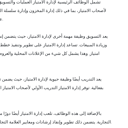
تشمل الوظائف الرئيسية لإدارة الامتياز العمليات والتسوي
لأصحاب الامتياز، بما في ذلك إدارة المخزون وإدارة سلسلة الت
على الموارد والأدوات والمعلومات اللازمة لتشغيل عملياتهم بكفاءة.
يعد التسويق وظيفة مهمة أخرى لإدارة الامتياز، حيث يتضمن إنشا
وزيادة المبيعات. تساعد إدارة الامتياز على تطوير وتنفيذ خط
امتياز. وهذا يشمل كل شيء من الإعلانات المحلية والعرو
يعد التدريب أيضًا وظيفة حيوية لإدارة الامتياز، حيث يضمن 
بفعالية. توفر إدارة الامتياز التدريب الأولي لأصحاب الامتي
بالإضافة إلى هذه الوظائف، تلعب إدارة الامتياز أيضًا دورًا
التجارية. يتضمن ذلك تطوير وإنفاذ إرشادات ومعايير العلامة التجارية، ومراقبة امتثال صاحب الامتياز، ومعالجة أي مشكلات قد تنشأ.