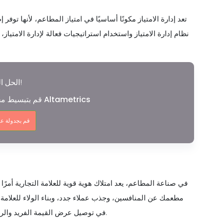
تعد إدارة الامتياز مكونًا أساسيًا في امتياز المطاعم، لأنها توفر
نظام إدارة الامتياز واستخدام استراتيجيات فعالة لإدارة الامتياز
الحل الشامل!
قم بتبسيط محاسبة الامتياز الخاصة بك مع Altametrics
قم بجدولة ع
في صناعة المطاعم، يعد امتلاك هوية قوية للعلامة التجارية أمرًا ب
مطعمك عن المنافسين، وجذب عملاء جدد، وبناء الولاء للعلامة الت
في توصيل عرض القيمة الفريد والرسالة والقيم للعملاء، مما يمكن أن يعزز ارتباطهم بعلامتك التجارية.