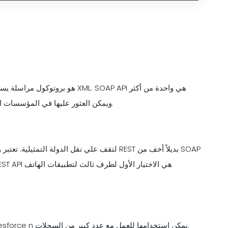
الطرق شيوعًا لتكامل واجهة برمجة تطبيقات Salesforce ويمكن العثور عليها في المؤسسات الكبيرة.
هذه API salesforce ca أنواع تكامل واجهة برمجة تطبيقات Salesforce n يمكن استخدامها للعمل مع عدد كبير من السجلات.