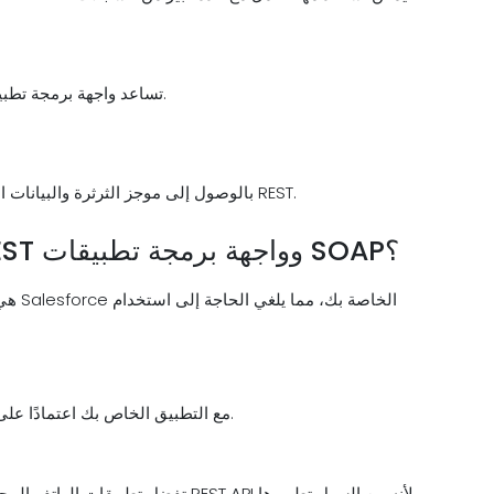
METADATA تساعد واجهة برمجة تطبيقات المبيعات هذه في بناء الأدوات وإدارة التخصيص.
تسمح واجهة برمجة تطبيقات Chatter REST بالوصول إلى موجز الثرثرة والبيانات الاجتماعية باستخدام REST.
متى تستخدم واجهة برمجة تطبيقات REST وواجهة برمجة تطبيقات SOAP؟
باستخدام REST API، يمكنك دمج Salesforce مع التطبيق الخاص بك اعتمادًا على المتطلبات.
تفضل تطبيقات الهاتف المحمول ومشاريع