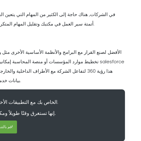
في الشركات, هناك حاجة إلى الكثير من المهام التي يتعين الق
واجهة برمجة تطبيقات Salesforce أتمتة سير العمل في مكتبك وتقليل المهام المتكررة التي لا تتطلب ذكاء بشري.
تخطيط موارد المؤسسات أو منصة المحاسبة إمكانية الوصو
هذا رؤية 360 لتفاعل الشركة مع الأطراف الداخلية و
بيانات خدمات المبيعات هذه من قبل رؤساء الإدارات لاتخاذ قرارات مستنيرة.
يعد دمج CRM الخاص بك مع التطبيقات الأخرى أمرًا مؤلمًا.
إنها تستغرق وقتًا طويلاً ومكلفة وغالبًا ما تتطلب مطورًا.
قم بالتنزيل الآن!