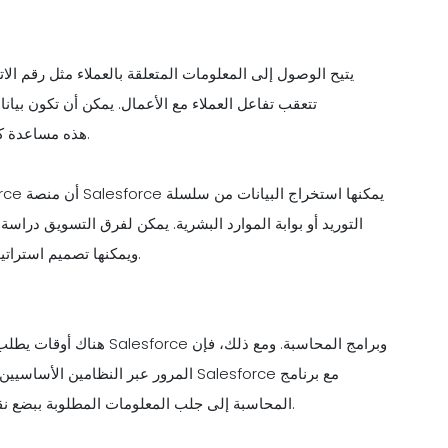
salesforce هذه مساعدة كبيرة لمختلف الأقسام مثل فرق التسويق والمبيعات.
التوريد أو بوابة الموارد البشرية. يمكن لفرق التسويق دراسة
ويمكنها تصميم استراتيجيات تسويق المحتوى والتسويق عبر البريد الإلكتروني وفقًا لذلك.
هناك أوقات يطلب فيها مندو
المرور عبر النظامين الأساسيين بشكل م
المحاسبة إلى جلب المعلومات المطلوبة ببضع نقرات، مما يمكّن الموظفين من تحقيق أهدافهم في الوقت المحدد.