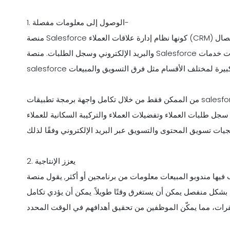
1. الوصول إلى معلومات مفصلة-
منصة Salesforce كونها نظام إدارة علاقات العملاء (CRM) يتيح الوصول إلى المعلومات المتعلقة بالعملاء مثل رقم الاتصال
والبريد الإلكتروني وسجل الطلبات. منصة Salesforce تتعقب تفاعل العملاء مع الأعمال. يمكن أن تكون بيانات خدمات
من الممكن فقط من خلال تكامل واجهة برمجة تطبيقات salesforce أن منصة Salesforce يمكنها استخراج البيانات من سلسلة
 سجل طلبات العملاء وتفضيلات العملاء والتركيبة السكانية للعملاء
2. يعزز الإنتاجية
بو المبيعات معلومات من برنامجين أو أكثر, يقول منصة Salesforce وبرامج المحاسبة. ومع ذلك، فإن
نفصل يمكن أن يستغرق وقتًا طويلاً. يمكن أن يؤدي تكامل Salesforce مع برنامج