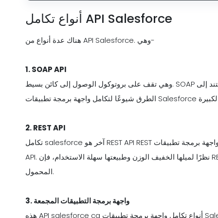
أنواع تكامل API Salesforce
هناك عدة أنواع من API Salesforce. وهي-
1.
SOAP API
وهي تقف على بروتوكول الوصول إلى كائن بسيط. SOAP هو بروتوكول مراسلة يستند إلى XML. SOAP API هي واحدة من أكثر
2.
REST API
تكامل salesforce آخر هو REST API REST لتقف علي نقل الدولة التمثيلية. تعتبر واجهة برمجة تطبيقات REST بديلاً أخف من SOAP
API. نظرًا لميلها الخفيف الوزن وطبيعتها سهلة الاستخدام، فإن REST API هي الاختيار الأول لطرف ثالث لتطبيقات الهاتف
المحمول.
واجهة برمجة التطبيقات المجمعة
3.