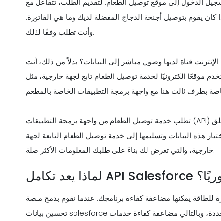
جيل الدخول إلى موقع توصيل الطعام. لتقديم الطلب، تتفاعل مع
ا كان يقوم بتوصيل أجنحة الدجاج المفضلة لديك وما هي الفاتورة.
وأنت تطلب وفقًا لذلك.
إنترنت قناة لديها وصول مباشر إلى البيانات؟ بدلاً من ذلك، أنت
 موقعًا إلكترونيًا لخدمة توصيل الطعام تابع لجهة خارجية، مثل Uber Eats، يمكنه عرض معلومات العديد من المطاعم.
تطلب خدمة توصيل الطعام من واجهة برمجة التطبيقات (API) الحصول على المعلومات من قاعدة بيانات المطعم فيما يتعلق
تيار هذه البيانات وتسليمها إلى خدمة توصيل الطعام التابعة لجهة
خارجية، والتي تعرض لك بناءً على طلبك المعلومات الأكثر صلة.
API Salesfor ضروريًا؟
ة يمكنها مضاعفة كفاءة برنامجك. عندما تقوم بدمج منصة Salesforce الخاصة بك، يمكنها