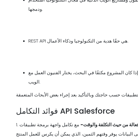
ودمجها.
REST API هي حقًا هدية من التكنولوجيا وذكاء الأعمال.
كان المشروع مكثفًا في البحث، يختار الفنيون العمل مع SOAP API. يمكنك استخدام SOAP API بأي لغة تدعم خدمة
الويب.
فوائد التكامل API Salesforce
عالة من حيث التكلفة والوقت-
مع تكامل واجهة برمجة تطبيقات salesforce، يحصل الموظفون على جميع المعلومات التي
1.