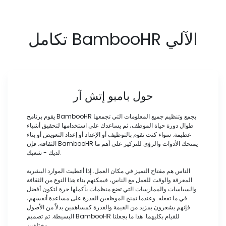
تكامل BambooHR الآلي
حول بامبو إتش آر
يقوم برنامج BambooHR بجمع وتنظيم جميع المعلومات التي تجمعها
طوال دورة حياة الموظف، ثم يساعدك على استخدامها لتحقيق أشياء
عظيمة. سواء كنت تقوم بالتوظيف أو الإعداد أو إعداد التعويض أو بناء
الثقافة، فإن BambooHR يمنحك الأدوات والرؤى للتركيز على أهم ما
لديك - شعبك.
الناس هم مفتاح التميز في مكان العمل. إذا أعطيت الموارد البشرية
المعرفة والوقت للعمل مع الناس، فيمكنهم بناء هذا النوع من الثقافة
والسياسات والممارسات التي تضع منظمات بأكملها حرة لتكون أفضل
في ما تفعله. وعندما تمنح الموظفين القدرة على مساعدة أنفسهم،
فإنهم يشعرون بمزيد من القيمة والقدرة كمساهمين بدلاً من الأصول
البسيطة. تم تصميم BambooHR للقيام بكليهما. هذا ما يجعلنا
مختلفين.