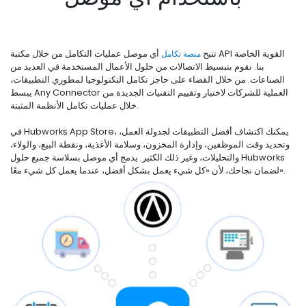
تتيح
منصة تكامل
أي موصل عمليات التكامل من خلال مكتبة API القوية الخاصة
بنا. نقوم بتبسيط الاتصالات من حلول الأعمال المستخدمة في العديد من
الصناعات. من خلال القضاء على حاجز تكامل التكنولوجيا لمطوري التطبيقات،
يبسط Any Connector العملية للشركات لاختبار وتقييم التقنيات الجديدة من
خلال عمليات تكامل الأنظمة المثبتة.
في Hubworks App Store، يمكنك اكتشاف أفضل التطبيقات لجدولة العمل،
وتحديد وقت الموظفين، وإدارة المخزون، وسلامة الأغذية، ونقطة البيع، والولاء،
والتحليلات، وغير ذلك الكثير. يدمج أي موصل بسلاسة جميع حلول Hubworks
لضمان نجاحك، لأن «كل شيء يعمل بشكل أفضل، عندما يعمل كل شيء معًا».