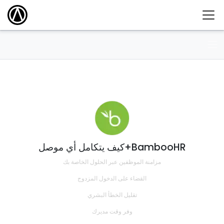
كيف يتكامل أي موصل+BambooHR
مزامنة الموظفين عبر الحلول الخاصة بك
القضاء على الدخول المزدوج
تقليل الخطأ البشري
وفر وقت مديرك