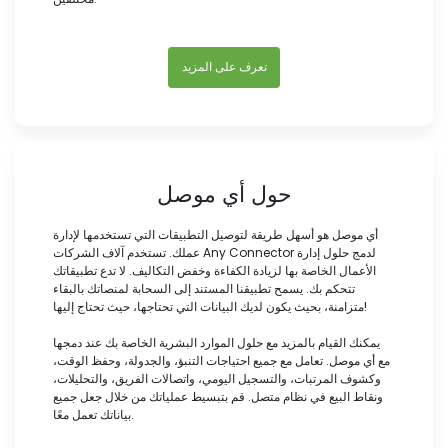
تعرف على المزيد
حول أي موصل
أي موصل هو أسهل طريقة لتوصيل التطبيقات التي تستخدمها لإدارة
عملك. تستخدم آلاف الشركات Any Connector لدمج حلول إدارة
الأعمال الخاصة بها لزيادة الكفاءة وخفض التكاليف. لا تدع تطبيقاتك
تتحكم بك. يسمح تطبيقنا المستند إلى السحابة لمنصاتك بالبقاء
متزامنة، بحيث يكون لديك البيانات التي تحتاجها، حيث تحتاج إليها!
يمكنك القيام بالمزيد مع حلول الموارد البشرية الخاصة بك عند دمجها
مع أي موصل. تعامل مع جميع احتياجات التنبؤ، والجدولة، وحفظ الوقت،
وكشوف المرتبات، والتسجيل اليومي، واتصالات الفريق، والتحليلات،
ونقاط البيع في نظام متصل. قم بتبسيط عملياتك من خلال جعل جميع
بياناتك تعمل معًا.