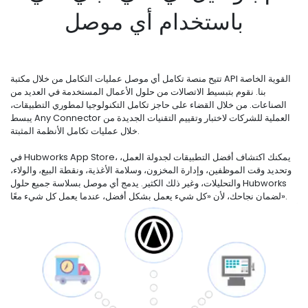
باستخدام أي موصل
تتيح منصة تكامل أي موصل عمليات التكامل من خلال مكتبة API القوية الخاصة
بنا. نقوم بتبسيط الاتصالات من حلول الأعمال المستخدمة في العديد من
الصناعات. من خلال القضاء على حاجز تكامل التكنولوجيا لمطوري التطبيقات،
يبسط Any Connector العملية للشركات لاختبار وتقييم التقنيات الجديدة من
خلال عمليات تكامل الأنظمة المثبتة.
في Hubworks App Store، يمكنك اكتشاف أفضل التطبيقات لجدولة العمل،
وتحديد وقت الموظفين، وإدارة المخزون، وسلامة الأغذية، ونقطة البيع، والولاء،
والتحليلات، وغير ذلك الكثير. يدمج أي موصل بسلاسة جميع حلول Hubworks
لضمان نجاحك، لأن «كل شيء يعمل بشكل أفضل، عندما يعمل كل شيء معًا».