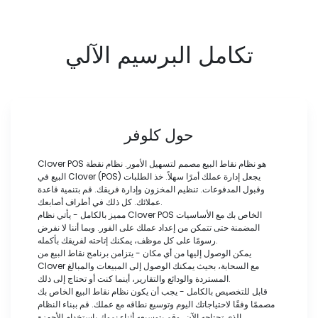
تكامل البرسيم الآلي
حول كلوفر
Clover POS هو نظام نقاط البيع مصمم لتسهيل الأمور. نظام نقطة
البيع في Clover (POS) يجعل إدارة عملك أمرًا سهلاً. خذ الطلبات
وقبول المدفوعات. تنظيم المخزون وإدارة فريقك. قم بتنمية قاعدة
عملائك. كل ذلك في أطراف أصابعك.
مميز بالكامل - يأتي نظام Clover POS الخاص بك مع الأساسيات
المضمنة حتى تتمكن من إعداد عملك على الفور. وبما أننا لا نفرض
رسومًا على كل موظف، يمكنك إتاحته لفريقك بأكمله.
يمكن الوصول إليها من أي مكان - يتزامن برنامج نقاط البيع من
Clover مع السحابة، بحيث يمكنك الوصول إلى المبيعات والمبالغ
المستردة والودائع والتقارير، أينما كنت أو تحتاج إلى ذلك.
قابل للتخصيص بالكامل - يجب أن يكون نظام نقاط البيع الخاص بك
مصممًا وفقًا لاحتياجاتك اليوم وتوسيع نطاقه مع عملك. قم ببناء النظام
الذي تحتاجه الآن، وقم بتوسيعه أثناء نموك باستخدام الأجهزة