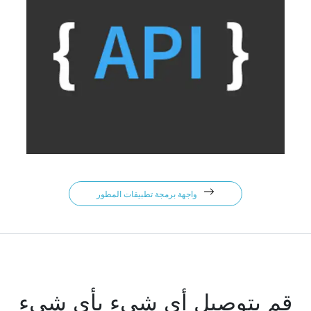
واجهة برمجة تطبيقات المطور
قم بتوصيل أي شيء بأي شيء