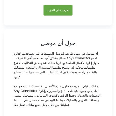
تعرف على المزيد
حول أي موصل
أي موصل هو أسهل طريقة لتوصيل التطبيقات التي تستخدمها لإدارة
عملك بشكل آمن. تستخدم آلاف الشركات Any Connector لدمج
حلول إدارة الأعمال الخاصة بها لزيادة الكفاءة وخفض التكاليف. لا تدع
تطبيقاتك تتحكم بك. يسمح تطبيقنا المستند إلى السحابة لمنصاتك
بالبقاء متزامنة، بحيث يكون لديك البيانات التي تحتاجها، حيث تحتاج
إليها!
يمكنك القيام بالمزيد مع حلول إدارة الأعمال الخاصة بك عند دمجها مع
Any Connector. تعامل مع جميع احتياجات التنبؤ والمخزون وإدارة
الوصفات والجدولة وحفظ الوقت وكشوف المرتبات والتسجيل اليومي
واتصالات الفريق والتحليلات ونقاط البيع في نظام متصل. قم بتبسيط
عملياتك من خلال جعل جميع بياناتك تعمل معًا.