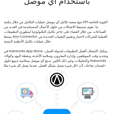
باستخدام أي موصل
تتيح منصة تكامل أي موصل عمليات التكامل من خلال مكتبة API القوية الخاصة
بنا. نقوم بتبسيط الاتصالات من حلول الأعمال المستخدمة في العديد من
الصناعات. من خلال القضاء على حاجز تكامل التكنولوجيا لمطوري التطبيقات،
يبسط Any Connector العملية للشركات لاختبار وتقييم التقنيات الجديدة من
خلال عمليات تكامل الأنظمة المثبتة.
في Hubworks App Store، يمكنك اكتشاف أفضل التطبيقات لجدولة العمل،
وتحديد وقت الموظفين، وإدارة المخزون، وسلامة الأغذية، ونقطة البيع، والولاء،
والتحليلات، وغير ذلك الكثير. يدمج أي موصل بسلاسة جميع حلول Hubworks
لضمان نجاحك، لأن «كل شيء يعمل بشكل أفضل، عندما يعمل كل شيء معًا».