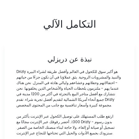
التكامل الآلي
نبذة عن دريزلي
Drizly هو أكبر سوق للكحول في العالم وأفضل طريقة لشراء البيرة
والنبيذ والمشروبات الروحية. يثق عملاؤنا في أن نكون جزءًا من حياتهم
- احتفالاتهم وحفلاتهم وعشاءهم وليالي هادئة في المنزل. نحن هناك
عندما يهم - ملتزمون بلحظات الحياة والأشخاص الذين يخلقونها. نحن
نتشارك مع أفضل متاجر البيع بالتجزئة في أكثر من 1200 مدينة في
جميع أنحاء أمريكا الشمالية لتقديم أفضل تجربة شراء. تقدم Drizly
مجموعة كبيرة وأسعار تنافسية مع جانب من المحتوى المخصص.
ارتفع طلب المستهلك على توصيل الكحول عبر الإنترنت بأكثر من
300٪. أحضر رفوفك عبر الإنترنت مجانًا مع Drizly - بدون رسوم
تسجيل أو صيانة أو إلغاء، ولا حاجة لبناء منصتك الخاصة من الصفر.
سنزودك بجميع الأدوات والحيل التي تحتاجها للنجاح عبر الإنترنت.