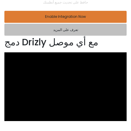
حافظ على تحديث جميع أنظمتك
Enable Integration Now
تعرف على المزيد
دمج Drizly مع أي موصل