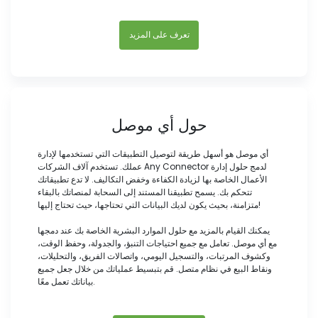
تعرف على المزيد
حول أي موصل
أي موصل هو أسهل طريقة لتوصيل التطبيقات التي تستخدمها لإدارة
عملك. تستخدم آلاف الشركات Any Connector لدمج حلول إدارة
الأعمال الخاصة بها لزيادة الكفاءة وخفض التكاليف. لا تدع تطبيقاتك
تتحكم بك. يسمح تطبيقنا المستند إلى السحابة لمنصاتك بالبقاء
متزامنة، بحيث يكون لديك البيانات التي تحتاجها، حيث تحتاج إليها!
يمكنك القيام بالمزيد مع حلول الموارد البشرية الخاصة بك عند دمجها
مع أي موصل. تعامل مع جميع احتياجات التنبؤ، والجدولة، وحفظ الوقت،
وكشوف المرتبات، والتسجيل اليومي، واتصالات الفريق، والتحليلات،
ونقاط البيع في نظام متصل. قم بتبسيط عملياتك من خلال جعل جميع
بياناتك تعمل معًا.