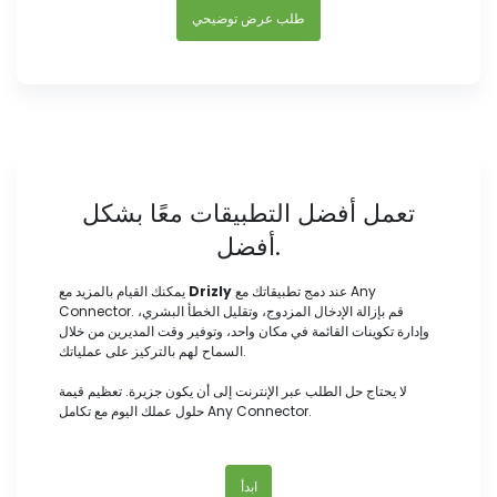
طلب عرض توضيحي
تعمل أفضل التطبيقات معًا بشكل
أفضل.
عند دمج تطبيقاتك مع Any
Drizly
يمكنك القيام بالمزيد مع
Connector. قم بإزالة الإدخال المزدوج، وتقليل الخطأ البشري،
وإدارة تكوينات القائمة في مكان واحد، وتوفير وقت المديرين من خلال
السماح لهم بالتركيز على عملياتك.
لا يحتاج حل الطلب عبر الإنترنت إلى أن يكون جزيرة. تعظيم قيمة
حلول عملك اليوم مع تكامل Any Connector.
ابدأ