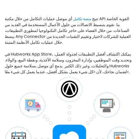
تتيح
منصة تكامل
أي موصل عمليات التكامل من خلال مكتبة API القوية الخاصة
بنا. نقوم بتبسيط الاتصالات من حلول الأعمال المستخدمة في العديد من
الصناعات. من خلال القضاء على حاجز تكامل التكنولوجيا لمطوري التطبيقات،
يبسط Any Connector العملية للشركات لاختبار وتقييم التقنيات الجديدة من
خلال عمليات تكامل الأنظمة المثبتة.
في Hubworks App Store، يمكنك اكتشاف أفضل التطبيقات لجدولة العمل،
وتحديد وقت الموظفين، وإدارة المخزون، وسلامة الأغذية، ونقطة البيع، والولاء،
والتحليلات، وغير ذلك الكثير. يدمج أي موصل بسلاسة جميع حلول Hubworks
لضمان نجاحك، لأن «كل شيء يعمل بشكل أفضل، عندما يعمل كل شيء معًا».