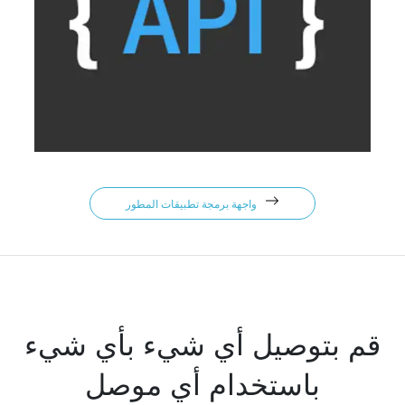
واجهة برمجة تطبيقات المطور
قم بتوصيل أي شيء بأي شيء
باستخدام أي موصل