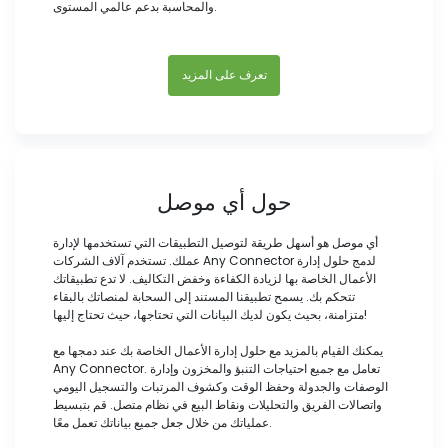
والمحاسبة بدعم عالمي المستوى.
تعرف على المزيد
حول أي موصل
أي موصل هو أسهل طريقة لتوصيل التطبيقات التي تستخدمها لإدارة
عملك. تستخدم آلاف الشركات Any Connector لدمج حلول إدارة
الأعمال الخاصة بها لزيادة الكفاءة وخفض التكاليف. لا تدع تطبيقاتك
تتحكم بك. يسمح تطبيقنا المستند إلى السحابة لمنصاتك بالبقاء
متزامنة، بحيث يكون لديك البيانات التي تحتاجها، حيث تحتاج إليها!
يمكنك القيام بالمزيد مع حلول إدارة الأعمال الخاصة بك عند دمجها مع
Any Connector. تعامل مع جميع احتياجات التنبؤ والمخزون وإدارة
الوصفات والجدولة وحفظ الوقت وكشوف المرتبات والتسجيل اليومي
واتصالات الفريق والتحليلات ونقاط البيع في نظام متصل. قم بتبسيط
عملياتك من خلال جعل جميع بياناتك تعمل معًا.