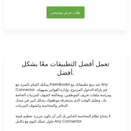
طلب عرض توضيحي
تعمل أفضل التطبيقات معًا بشكل
أفضل.
يمكنك القيام بالمزيد مع FreshBooks عند دمج تطبيقاتك مع Any
Connector. قم بإزالة الدخول المزدوج، وإدارة الفواتير بسهولة،
ومزامنة ملفات تعريف الموظفين، ومعالجة كشوف المرتبات الخاصة
بك، وتقليل الوقت الذي يستغرقه موظفوك بشكل كبير في مسك
الدفاتر والمحاسبة وكشوف المرتبات.
لا يحتاج نظام المحاسبة الخاص بك إلى أن يكون جزيرة. تعظيم قيمة
حلول عملك اليوم مع تكامل Any Connector.