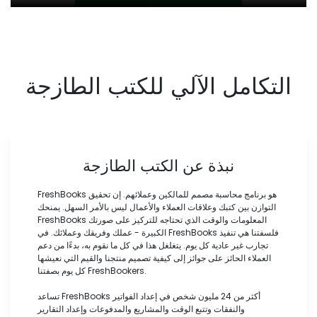
التكامل الآلي للكتب الطازجة
نبذة عن الكتب الطازجة
FreshBooks هو برنامج محاسبة مصمم للمالكين وعملائهم. إن تحقيق
التوازن بين كتبك وعلاقات العملاء والأعمال ليس بالأمر السهل. يمنحك
FreshBooks المعلومات والوقت الذي تحتاجه للتركيز على صورتك
الكبيرة - عملك وفريقك وعملائك. في FreshBooks فلسفتنا هي تنفيذ
تجارب غير عادية كل يوم. يتغلغل هذا في كل ما نقوم به، بدءًا من دعم
العملاء الحائز على جوائز إلى كيفية تصميم منتجنا والقيم التي نعيشها
كل يوم بصفتنا FreshBookers.
تساعد FreshBooks أكثر من 24 مليون شخص في إعداد الفواتير
والنفقات وتتبع الوقت والمشاريع والمدفوعات وإعداد التقارير