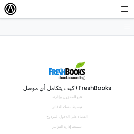
كيف يتكامل أي موصل+FreshBooks
تتبع المخزون وإدارته
تبسيط مسك الدفاتر
القضاء على الدخول المزدوج
تبسيط إدارة الفواتير