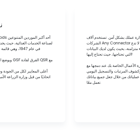
ن
ارة عملك بشكل آمن. تستخدم آلاف
الشركات Any Connector لدمج حلول إدارة الأعمال الخاصة بها لزيادة الكفاءة وخفض التكاليف. لا تدع
 متزامنة، بحيث يكون لديك البيانات
التي تحتاجها، حيث تحتاج إليها!
وبوضع المع
اصة بك عند دمجها مع Any Connector. تعامل مع جميع
 وكشوف المرتبات والتسجيل اليومي
عملياتك من خلال جعل جميع بياناتك
اتحاديًا من قبل وزارة الزراعة ال
تعمل معًا.