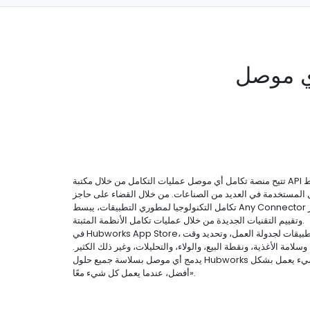
ي موصل
تتيح منصة تكامل أي موصل عمليات التكامل من خلال مكتبة API القوية الخاصة بنا. نقوم بتبسيط
ل المستخدمة في العديد من الصناعات. من خلال القضاء على حاجز
تكامل التكنولوجيا لمطوري التطبيقات، يبسط Any Connector العملية للشركات لاختبار
وتقييم التقنيات الجديدة من خلال عمليات تكامل الأنظمة المثبتة.
في Hubworks App Store، يمكنك اكتشاف أفضل التطبيقات لجدولة العمل، وتحديد وقت
لامة الأغذية، ونقطة البيع، والولاء، والتحليلات، وغير ذلك الكثير.
يدمج أي موصل بسلاسة جميع حلول Hubworks لضمان نجاحك، لأن «كل شيء يعمل بشكل
أفضل، عندما يعمل كل شيء معًا».