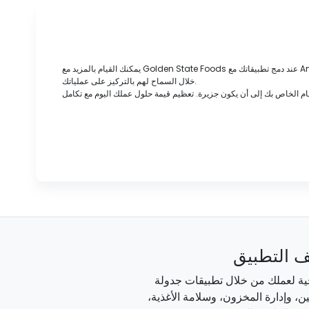
يمكنك القيام بالمزيد مع Golden State Foods عند دمج تطبيقاتك مع Any Connector. تخلص من الدخول المزدوج، وتقليل الخطأ البشري، وإدارة طلب المخزون والاستلام في مكان واحد، وتبسيط إدارة الفاتورة وتوفير وقت مديرك من
خلال السماح لهم بالتركيز على عملياتك.
 التطبيق
اجية لعملك من خلال تطبيقات جدولة
، وإدارة المخزون، وسلامة الأغذية،