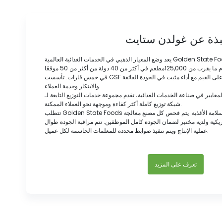
بذة عن غولدن ستايت
يعد وضع المعيار الذهبي في الخدمات الغذائية العالمية Golden State Foods أحد أكبر الموردين المتنوعين
لصناعة الخدمات الغذائية، حيث يخدم ما يقرب من 125,000مطعم في أكثر من 40 دولة من أكثر من 50 موقعًا
في خمس قارات. تأسست GSF في عام 1947، وهي قائمة على القيم مع أداء مثبت في الجودة الفائقة
والابتكار وخدمة العملاء.
ايير في صناعة الخدمات الغذائية، تقدم مجموعة خدمات التوزيع التابعة لـ GSF الفرق لقادة QSR مع
شبكة توزيع كاملة أكثر كفاءة وموجهة نحو العملاء الممكنة.
تتطلب Golden State Foods أعلى المعايير لكل من الجودة وسلامة الأغذية. يتم فحص كل مصنع معالجة
أمريكية ولديه مختبر لضمان الجودة كامل الموظفين. تتم مراقبة الجودة طوال
عملية الإنتاج ويتم تنفيذ ضوابط محددة للمعلمات الحاسمة لكل عميل.
تعرف على المزيد