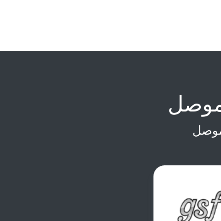
موصل
موصل