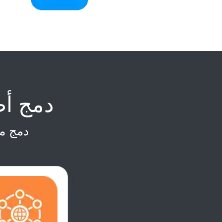
دمج أ
دمج م