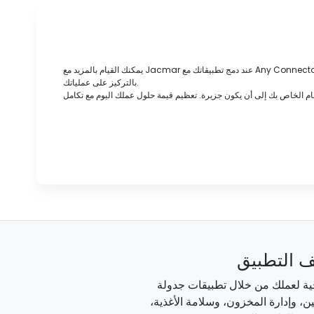
يمكنك القيام بالمزيد مع Jacmar عند دمج تطبيقاتك مع Any Connector. تخلص من الدخول المزدوج، وتقليل الخطأ البشري، وإدارة طلب المخزون والاستلام في مكان واحد، وتبسيط إدارة الفاتورة وتوفير وقت مديرك من خلال السماح لهم
بالتركيز على عملياتك.
 التطبيق
اجية لعملك من خلال تطبيقات جدولة
، وإدارة المخزون، وسلامة الأغذية،