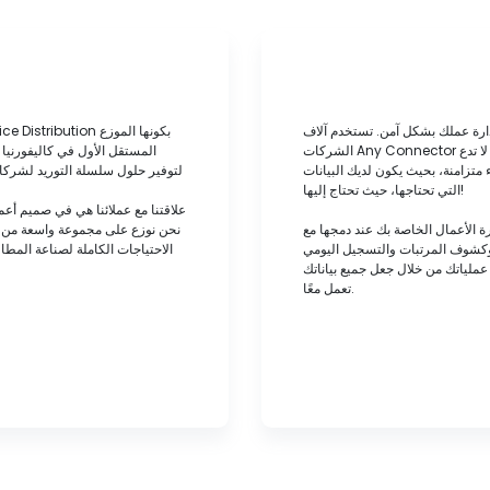
ارة عملك بشكل آمن. تستخدم آلاف
الشركات Any Connector لدمج حلول إدارة الأعمال الخاصة بها لزيادة الكفاءة وخفض التكاليف. لا تدع
المستقل الأول في كاليفورنيا و
 متزامنة، بحيث يكون لديك البيانات
لتوفير حلول سلسلة التوريد لشركائن
التي تحتاجها، حيث تحتاج إليها!
علاقتنا مع عملائنا هي في صميم أعما
اصة بك عند دمجها مع Any Connector. تعامل مع جميع
نحن نوزع على مجموعة واسعة من أن
 وكشوف المرتبات والتسجيل اليومي
الاحتياجات الكاملة لصناعة المطاع
عملياتك من خلال جعل جميع بياناتك
تعمل معًا.