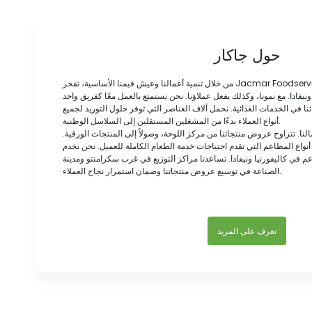
حول جاكار
من خلال تنمية أعمالنا وعيش قيمنا الأساسية، تفخر Jacmar Foodservice Distribution بكونها الموزع
نيفادا. مع نمونا، وكذلك يفعل عملاؤنا. نحن نستمتع بالعمل معًا كفريق واحد
ا في الخدمات الغذائية. نحمل آلاف العناصر التي توفر حلول التوريد لجميع
أنواع العملاء بدءًا من المشغلين المستقلين إلى السلاسل الوطنية.
لنا. تتراوح عروض منتجاتنا من مركز اللوحة، وصولاً إلى المنتجات الورقية.
واع المطاعم التي تقدم احتياجات خدمة الطعام الكاملة للعميل. نحن نخدم
م في كاليفورنيا ونيفادا. تساعدنا مراكز التوزيع في غرب سكرامنتو ومدينة
الصناعة في توسيع عروض منتجاتنا وضمان استمرار نجاح العملاء.
تعرف على المزيد