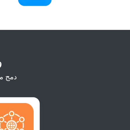
د
دمج م