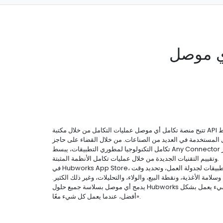
ي موصل
تتيح منصة تكامل أي موصل عمليات التكامل من خلال مكتبة API القوية الخاصة بنا. نقوم بتبسيط
ل المستخدمة في العديد من الصناعات. من خلال القضاء على حاجز
تكامل التكنولوجيا لمطوري التطبيقات، يبسط Any Connector العملية للشركات لاختبار
وتقييم التقنيات الجديدة من خلال عمليات تكامل الأنظمة المثبتة.
في Hubworks App Store، يمكنك اكتشاف أفضل التطبيقات لجدولة العمل، وتحديد وقت
لامة الأغذية، ونقطة البيع، والولاء، والتحليلات، وغير ذلك الكثير.
يدمج أي موصل بسلاسة جميع حلول Hubworks لضمان نجاحك، لأن «كل شيء يعمل بشكل
أفضل، عندما يعمل كل شيء معًا».