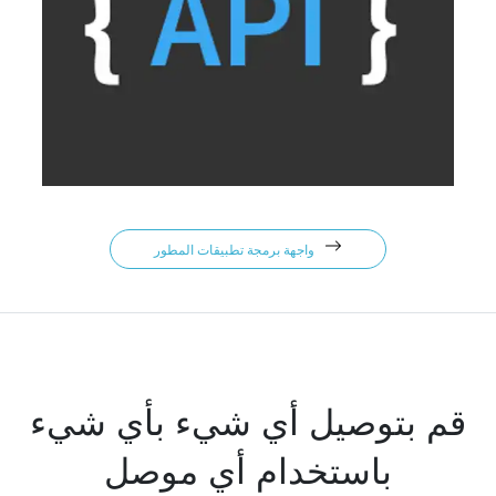
واجهة برمجة تطبيقات المطور
قم بتوصيل أي شيء بأي شيء
باستخدام أي موصل