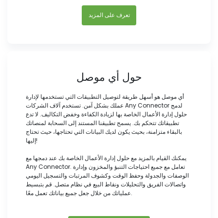
تعرف على المزيد
حول أي موصل
أي موصل هو أسهل طريقة لتوصيل التطبيقات التي تستخدمها لإدارة
عملك بشكل آمن. تستخدم آلاف الشركات Any Connector لدمج
حلول إدارة الأعمال الخاصة بها لزيادة الكفاءة وخفض التكاليف. لا تدع
تطبيقاتك تتحكم بك. يسمح تطبيقنا المستند إلى السحابة لمنصاتك
بالبقاء متزامنة، بحيث يكون لديك البيانات التي تحتاجها، حيث تحتاج
إليها!
يمكنك القيام بالمزيد مع حلول إدارة الأعمال الخاصة بك عند دمجها مع
Any Connector. تعامل مع جميع احتياجات التنبؤ والمخزون وإدارة
الوصفات والجدولة وحفظ الوقت وكشوف المرتبات والتسجيل اليومي
واتصالات الفريق والتحليلات ونقاط البيع في نظام متصل. قم بتبسيط
عملياتك من خلال جعل جميع بياناتك تعمل معًا.