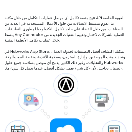
تتيح منصة تكامل أي موصل عمليات التكامل من خلال مكتبة API القوية الخاصة
بنا. نقوم بتبسيط الاتصالات من حلول الأعمال المستخدمة في العديد من
الصناعات. من خلال القضاء على حاجز تكامل التكنولوجيا لمطوري التطبيقات،
يبسط Any Connector العملية للشركات لاختبار وتقييم التقنيات الجديدة من
خلال عمليات تكامل الأنظمة المثبتة.
في Hubworks App Store، يمكنك اكتشاف أفضل التطبيقات لجدولة العمل،
وتحديد وقت الموظفين، وإدارة المخزون، وسلامة الأغذية، ونقطة البيع، والولاء،
والتحليلات، وغير ذلك الكثير. يدمج أي موصل بسلاسة جميع حلول Hubworks
لضمان نجاحك، لأن «كل شيء يعمل بشكل أفضل، عندما يعمل كل شيء معًا».