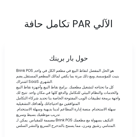
تكامل حافة PAR الآلي
حول بار برينك
Brink POS هو الحل المفضل لنقاط البيع في مطعم الكل في واحد,
بنيت للمؤسسة, ومع ذلك مرنة بما يكفي لمالك المطعم المستقل, يضم
اشتراك SaaS الشهري.
كل ما تحتاجه لتشغيل مطعمك. برامج نقاط البيع وأجهزة نقاط البيع
والخدمات والنظام البيئي للتكامل والدفع كلها في مكان واحد. تتيح لك
واجهة برمجة تطبيقات الويب المفتوحة الخاصة بنا تحديد شركاء التكامل
المتوافقين مع احتياجاتك وأهدافك التشغيلية
سهلة الاستخدام. منصة إدارة المطاعم لدينا بديهية وسهلة الاستخدام.
تدريب موظفيك بسيط وسريع.
مصممة للمقياس. يمكن لـ Brink POS التكيف بسهولة مع مطعمك
المتنامي رشيق ومرن، مما يسمح بالتدحرج السريع والنشر السلس.