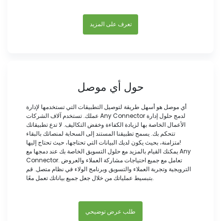
تعرف على المزيد
حول أي موصل
أي موصل هو أسهل طريقة لتوصيل التطبيقات التي تستخدمها لإدارة
عملك. تستخدم آلاف الشركات Any Connector لدمج حلول إدارة
الأعمال الخاصة بها لزيادة الكفاءة وخفض التكاليف. لا تدع تطبيقاتك
تتحكم بك. يسمح تطبيقنا المستند إلى السحابة لمنصاتك بالبقاء
متزامنة، بحيث يكون لديك البيانات التي تحتاجها، حيث تحتاج إليها!
يمكنك القيام بالمزيد مع حلول التسويق الخاصة بك عند دمجها مع Any
Connector. تعامل مع جميع احتياجات مشاركة العملاء والعروض
الترويجية وتجربة العملاء والتسويق وبرنامج الولاء في نظام متصل. قم
بتبسيط عملياتك من خلال جعل جميع بياناتك تعمل معًا.
طلب عرض توضيحي