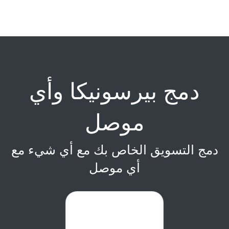
دمج بيرسونيكا وأي
موصل
دمج التسويق الخاص بك مع أي شيء مع
أي موصل