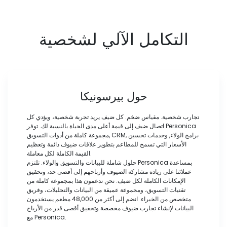
التكامل الآلي لشخصية
حول بيرسونيكا
تجارب شخصية. مقياس ضخم. كل ضيف يريد تجربة شخصية، ويؤدي كل
اتصال ضيف إلى قيمة أعلى مدى الحياة بالنسبة لك. توفر Personica
مجموعة كاملة من أدوات التسويق, CRM, برامج الولاء, وخدمات تحسين
الأسعار التي تسمح للمطاعم بتطوير علاقات ضيوف دائمة وتعظيم
القيمة الكاملة لكل معاملة.
حلول شاملة للبيانات والتسويق والولاء. تلتزم Personica بمساعدة
عملائنا على زيادة مشاركة الضيوف وأرباحهم إلى أقصى حد، وتحقيق
الإمكانات الكاملة لكل ضيف. نحن ندعمون هذا بمجموعة كاملة من
تقنيات التسويق، ومجموعة عميقة من البيانات والتحليلات، وفريق
متخصص من الخبراء. انضم إلى أكثر من 48,000 مطعم يستخدمون
البيانات لإنشاء تجارب ضيوف مخصصة وتحقيق أقصى قدر من الأرباح
مع Personica.