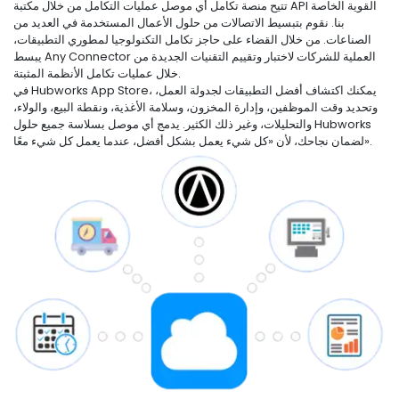
تتيح منصة تكامل أي موصل عمليات التكامل من خلال مكتبة API القوية الخاصة
بنا. نقوم بتبسيط الاتصالات من حلول الأعمال المستخدمة في العديد من
الصناعات. من خلال القضاء على حاجز تكامل التكنولوجيا لمطوري التطبيقات،
يبسط Any Connector العملية للشركات لاختبار وتقييم التقنيات الجديدة من
خلال عمليات تكامل الأنظمة المثبتة.
في Hubworks App Store، يمكنك اكتشاف أفضل التطبيقات لجدولة العمل،
وتحديد وقت الموظفين، وإدارة المخزون، وسلامة الأغذية، ونقطة البيع، والولاء،
والتحليلات، وغير ذلك الكثير. يدمج أي موصل بسلاسة جميع حلول Hubworks
لضمان نجاحك، لأن «كل شيء يعمل بشكل أفضل، عندما يعمل كل شيء معًا».