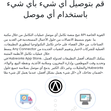
قم بتوصيل أي شيء بأي شيء
باستخدام أي موصل
تتيح منصة تكامل أي موصل عمليات التكامل من خلال مكتبة API القوية الخاصة
بنا. نقوم بتبسيط الاتصالات من حلول الأعمال المستخدمة في العديد من
الصناعات. من خلال القضاء على حاجز تكامل التكنولوجيا لمطوري التطبيقات،
يبسط Any Connector العملية للشركات لاختبار وتقييم التقنيات الجديدة من
خلال عمليات تكامل الأنظمة المثبتة.
في Hubworks App Store، يمكنك اكتشاف أفضل التطبيقات لجدولة العمل،
وتحديد وقت الموظفين، وإدارة المخزون، وسلامة الأغذية، ونقطة البيع، والولاء،
والتحليلات، وغير ذلك الكثير. يدمج أي موصل بسلاسة جميع حلول Hubworks
لضمان نجاحك، لأن «كل شيء يعمل بشكل أفضل، عندما يعمل كل شيء معًا».