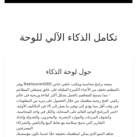
تكامل الذكاء الآلي للوحة
حول لوحة الذكاء
يوفر Restaurant365 منصة برامج محاسبة ومكتب خلفي خاص
بالمطعم تخفف من الأعباء الكبيرة الملقاة على عاتق مشغلي المطاعم
- مما يسمح للمفاهيم بالعمل بشكل أكثر كفاءة وربحية في عالم
رقمي. افتح ربحية مطعمك من خلال الحصول على مزيد من المعلومات
في وقت أقل مما يؤدي إلى توفير ما يصل إلى 5٪ في التكاليف الأولية.
اختبر البرنامج الوحيد القائم على السحابة، والكل في واحد للمحاسبة،
وكشوف المرتبات والموارد البشرية، والمخزون، والجدولة وإعداد
التقارير التي تدمج بسلاسة مع نقاط البيع والبائعين والشركاء
المصرفيين.
شاهد النمو الذي يمكن لمطعمك تحقيقه حقًا عندما تكون مؤسستك