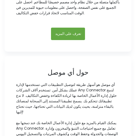
بأكملها متصلة من خلال نظام واحد مصمم خصيصًا للمطاعم. احصل على
الجميع على نفس الصفحة، واحصل على معلومات حيوية للمديرين في
الوقت المناسب لاتخاذ قرارات خفض التكاليف.
تعرف على المزيد
حول أي موصل
أي موصل هو أسهل طريقة لتوصيل التطبيقات التي تستخدمها لإدارة
عملك بشكل آمن. تستخدم آلاف الشركات Any Connector لدمج
حلول إدارة الأعمال الخاصة بها لزيادة الكفاءة وخفض التكاليف. لا تدع
تطبيقاتك تتحكم بك. يسمح تطبيقنا المستند إلى السحابة لمنصاتك
بالبقاء متزامنة، بحيث يكون لديك البيانات التي تحتاجها، حيث تحتاج
إليها!
يمكنك القيام بالمزيد مع حلول إدارة الأعمال الخاصة بك عند دمجها مع
Any Connector. تعامل مع جميع احتياجات التنبؤ والمخزون وإدارة
الوصفات والجدولة وحفظ الوقت وكشوف المرتبات والتسجيل اليومي