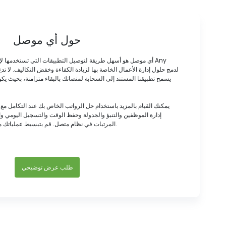
حول أي موصل
أي موصل هو أسهل طريقة لتوصيل التطبيقات التي تستخدمها لإدار
يسمح تطبيقنا المستند إلى السحابة لمنصاتك بالبقاء متزامنة، بحيث يكو
يمكنك القيام بالمزيد باستخدام حل الرواتب الخاص بك عند التكامل مع
إدارة الموظفين والتنبؤ والجدولة وحفظ الوقت والتسجيل اليومي و
المرتبات في نظام متصل. قم بتبسيط عملياتك من خلال جعل جميع بياناتك تعمل معًا.
طلب عرض توضيحي