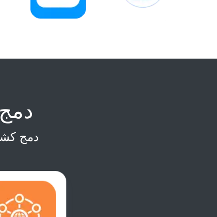
دمج 
دمج كشو