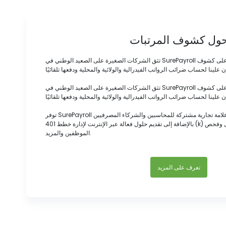
ول كشوف المرتبات
تثق الشركات الصغيرة على الصعيد الوطني في SurePayroll لمساعدتهم على السيطرة على كشوف
تثق الشركات الصغيرة على الصعيد الوطني في SurePayroll لمساعدتهم على السيطرة على كشوف
توفر SurePayroll أيضًا خدمات ذات علامة خاصة وعلامة تجارية مشتركة للمحاسبين والشركاء المصرفيين
بالإضافة إلى تقديم حلول فعالة عبر الإنترنت لإدارة خطط 401 (k) والتأمين الصحي وتعويضات العمال وفحص
الموظفين والمزيد.
تعرف على المزيد