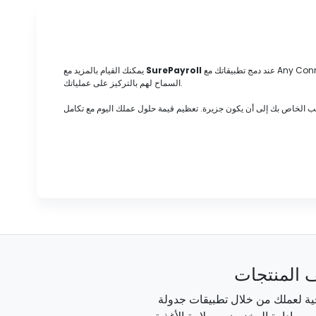
عند دمج تطبيقاتك مع Any Connector. تخلص من الدخول المزدوج، وتقليل الخطأ البشري، وإدارة معلومات موظفيك في مكان واحد، ومعالجة كشوف المرتبات بسهولة، وتوفير وقت مديرك من خلال
SurePayroll
يمكنك القيام بالمزيد مع
السماح لهم بالتركيز على عملياتك.
 المنتجات
اجية لعملك من خلال تطبيقات جدولة