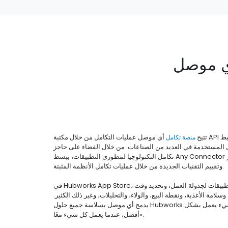
ي موصل
تتيح
منصة تكامل
أي موصل عمليات التكامل من خلال مكتبة API القوية الخاصة بنا. نقوم بتبسيط
ل المستخدمة في العديد من الصناعات. من خلال القضاء على حاجز
تكامل التكنولوجيا لمطوري التطبيقات، يبسط Any Connector العملية للشركات لاختبار
وتقييم التقنيات الجديدة من خلال عمليات تكامل الأنظمة المثبتة.
في Hubworks App Store، يمكنك اكتشاف أفضل التطبيقات لجدولة العمل، وتحديد وقت
لامة الأغذية، ونقطة البيع، والولاء، والتحليلات، وغير ذلك الكثير.
يدمج أي موصل بسلاسة جميع حلول Hubworks لضمان نجاحك، لأن «كل شيء يعمل بشكل
أفضل، عندما يعمل كل شيء معًا».