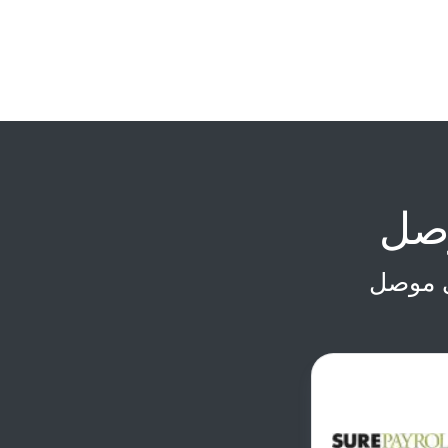
وصل
ي موصل