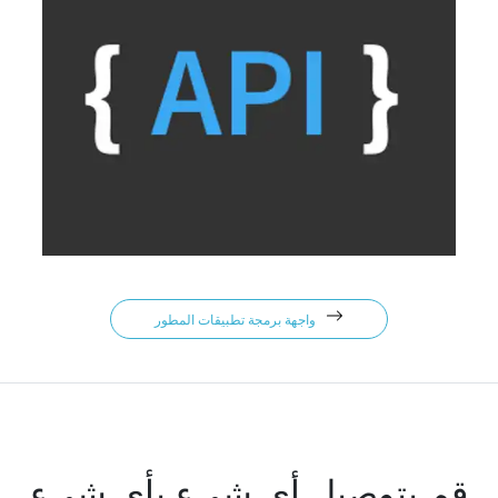
واجهة برمجة تطبيقات المطور
قم بتوصيل أي شيء بأي شيء