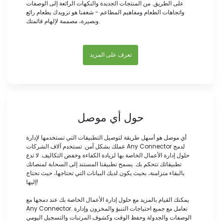
على الطريق. من المنتجات الجديدة والنكهات الرائعة إلى الوصفات
واتجاهات الطعام ومفاهيم المطاعم - شغفنا هو تزويدك بطعام رائع
وبصيرة، مصممة لإلهام قائمتك.
تعرف على المزيد
حول أي موصل
أي موصل هو أسهل طريقة لتوصيل التطبيقات التي تستخدمها لإدارة
عملك بشكل آمن. تستخدم آلاف الشركات Any Connector لدمج
حلول إدارة الأعمال الخاصة بها لزيادة الكفاءة وخفض التكاليف. لا تدع
تطبيقاتك تتحكم بك. يسمح تطبيقنا المستند إلى السحابة لمنصاتك
بالبقاء متزامنة، بحيث يكون لديك البيانات التي تحتاجها، حيث تحتاج
إليها!
يمكنك القيام بالمزيد مع حلول إدارة الأعمال الخاصة بك عند دمجها مع
Any Connector. تعامل مع جميع احتياجات التنبؤ والمخزون وإدارة
الوصفات والجدولة وحفظ الوقت وكشوف المرتبات والتسجيل اليومي