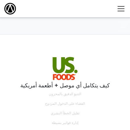
كيف يتكامل أي موصل + أطعمة أمريكية
التنبؤ الدقيق بالمخزون
القضاء على الدخول المزدوج
تقليل الخطأ البشري
إدارة فواتير بسيطة