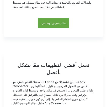
واتصالات الفريق والتحليلات ونقاط البيع في نظام متصل. قم بتبسيط
عملياتك من خلال جعل جميع بياناتك تعمل معًا.
طلب عرض توضيحي
تعمل أفضل التطبيقات معًا بشكل
أفضل.
يمكنك القيام بالمزيد مع US Foods عند دمج تطبيقاتك مع Any
Connector. تخلص من الدخول المزدوج، وتقليل الخطأ البشري،
وإدارة طلب المخزون والاستلام في مكان واحد، وتبسيط إدارة الفاتورة
وتوفير وقت مديرك من خلال السماح لهم بالتركيز على عملياتك.
لا يحتاج موزع الطعام الخاص بك إلى أن يكون جزيرة. تعظيم قيمة
حلول عملك اليوم مع تكامل Any Connector.