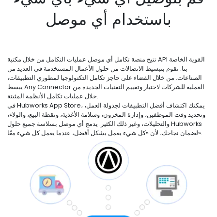
باستخدام أي موصل
تتيح منصة تكامل أي موصل عمليات التكامل من خلال مكتبة API القوية الخاصة
بنا. نقوم بتبسيط الاتصالات من حلول الأعمال المستخدمة في العديد من
الصناعات. من خلال القضاء على حاجز تكامل التكنولوجيا لمطوري التطبيقات،
يبسط Any Connector العملية للشركات لاختبار وتقييم التقنيات الجديدة من
خلال عمليات تكامل الأنظمة المثبتة.
في Hubworks App Store، يمكنك اكتشاف أفضل التطبيقات لجدولة العمل،
وتحديد وقت الموظفين، وإدارة المخزون، وسلامة الأغذية، ونقطة البيع، والولاء،
والتحليلات، وغير ذلك الكثير. يدمج أي موصل بسلاسة جميع حلول Hubworks
لضمان نجاحك، لأن «كل شيء يعمل بشكل أفضل، عندما يعمل كل شيء معًا».