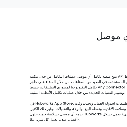
ي موصل
تتيح منصة تكامل أي موصل عمليات التكامل من خلال مكتبة API القوية الخاصة بنا. نقوم بتبسيط
ل المستخدمة في العديد من الصناعات. من خلال القضاء على حاجز
تكامل التكنولوجيا لمطوري التطبيقات، يبسط Any Connector العملية للشركات لاختبار
وتقييم التقنيات الجديدة من خلال عمليات تكامل الأنظمة المثبتة.
في Hubworks App Store، يمكنك اكتشاف أفضل التطبيقات لجدولة العمل، وتحديد وقت
لامة الأغذية، ونقطة البيع، والولاء، والتحليلات، وغير ذلك الكثير.
يدمج أي موصل بسلاسة جميع حلول Hubworks لضمان نجاحك، لأن «كل شيء يعمل بشكل
أفضل، عندما يعمل كل شيء معًا».