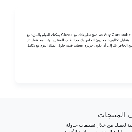
يمكنك القيام بالمزيد مع Clover عند دمج تطبيقاتك مع Any Connector. تخلص من الدخول المزدوج، وعرض تكاليف المبيعات والعمالة في الوقت الفعلي، وإدارة وقت الموظف والحضور، وتوقع عملك لإنشاء وفرض الجداول الزمنية المثالية،
وتقليل تكاليف المخزون الخاص بك مع الطلب المقترح، وتبسيط عملياتك.
 المنتجات
اجية لعملك من خلال تطبيقات جدولة