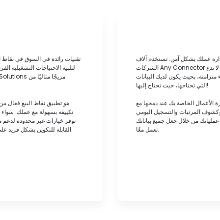
ارة عملك بشكل آمن. تستخدم آلاف
الشركات Any Connector لدمج حلول إدارة الأعمال الخاصة بها لزيادة الكفاءة وخفض التكاليف. لا تدع
لتلبية الاحتياجات التشغيلية ال
 متزامنة، بحيث يكون لديك البيانات
التي تحتاجها، حيث تحتاج إليها!
اصة بك عند دمجها مع Any Connector. تعامل مع جميع
 وكشوف المرتبات والتسجيل اليومي
تكييفه بسهولة مع عملك. سواء 
عملياتك من خلال جعل جميع بياناتك
تعمل معًا.
القابلة للتكوين بشكل فريد ع