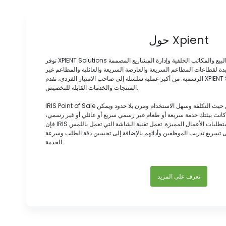
حول Xpient
توفر XPIENT Solutions تقنيات رائدة في السوق في نقاط البيع والمكاتب الخلفية وإدارة المشاريع المصممة
فريدة لقطاعات المطاعم السريعة والعارضة السريعة والعائلية والمطاعم غير
الرسمية. من أكبر عملية سلسلة إلى صاحب الامتياز الفردي، تقدم XPIENT Solutions مزيجًا مثاليًا من
المنتجات والخدمات القابلة للتخصيص.
IRIS Point of Sale هو تطبيق نقاط البيع فعال من حيث التكلفة وسهل الاستخدام ومرن بلا حدود ويمكن
كانت بيئتك خدمة سريعة أو طعام غير رسمي سريع أو عائلي أو غير رسمي،
فإن IRIS توفر خيارات غير محدودة لدعم متطلبات الأعمال المميزة. تعمل تقنية الشاشة التي تعمل باللمس
لى تسريع تدريب الموظفين وأدائهم بالإضافة إلى تحسين دقة الطلب وسرعة
الخدمة.
تعرف على المزيد