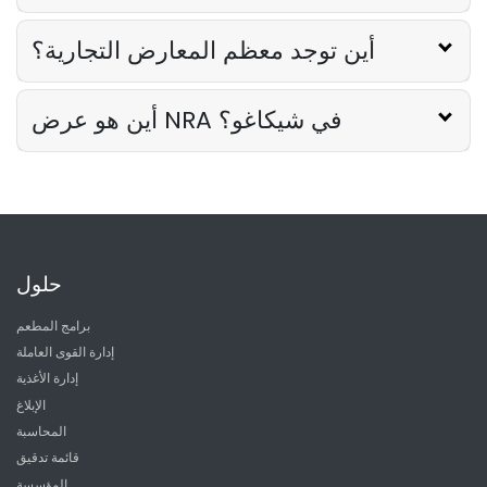
أين توجد معظم المعارض التجارية؟
أين هو عرض NRA في شيكاغو؟
حلول
برامج المطعم
إدارة القوى العاملة
إدارة الأغذية
الإبلاغ
المحاسبة
قائمة تدقيق
المؤسسة