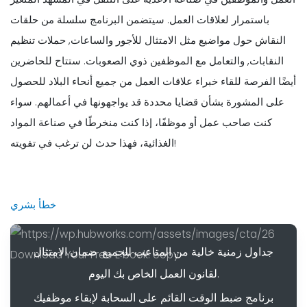
باستمرار لعلاقات العمل. سيتضمن البرنامج سلسلة من حلقات
النقاش حول مواضيع مثل الامتثال للأجور والساعات, حملات تنظيم
النقابات, والتعامل مع الموظفين ذوي الصعوبات. ستتاح للحاضرين
أيضًا الفرصة للقاء خبراء علاقات العمل من جميع أنحاء البلاد للحصول
على المشورة بشأن قضايا محددة قد يواجهونها في أعمالهم. سواء
كنت صاحب عمل أو موظفًا، إذا كنت منخرطًا في صناعة المواد
الغذائية، فهذا حدث لن ترغب في تفويته!
خطأ بشري
جداول زمنية خالية من المتاعب للجميع. ضمان الامتثال
لقانون العمل الخاص بك اليوم.
برنامج ضبط الوقت القائم على السحابة لإبقاء موظفيك